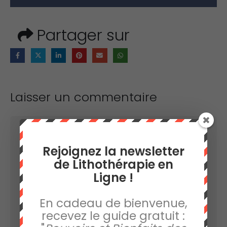
Partager sur
Laisser un commentaire
Votre adresse e-mail ne sera pas publiée.
Les
Rejoignez la newsletter
champs obligatoires sont indiqués avec
*
de Lithothérapie en
Ligne !
Commentaire
*
En cadeau de bienvenue,
recevez le guide gratuit :