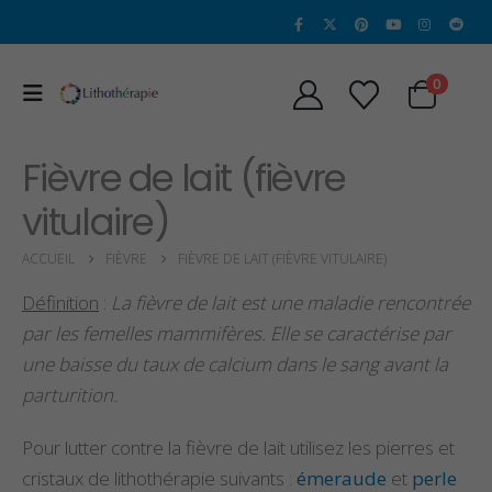
0
Fièvre de lait (fièvre
vitulaire)
ACCUEIL
FIÈVRE
FIÈVRE DE LAIT (FIÈVRE VITULAIRE)
Définition
:
La fièvre de lait est une maladie rencontrée
par les femelles mammifères. Elle se caractérise par
une baisse du taux de calcium dans le sang avant la
parturition.
Pour lutter contre la fièvre de lait utilisez les pierres et
Propriétés et vertus
Propriétés et Vertu
de l’alexandrite
de la Sugilite
cristaux de lithothérapie suivants :
émeraude
et
perle