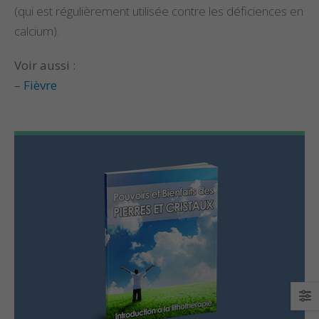
(qui est régulièrement utilisée contre les déficiences en
Propriétés et vertus
Propriétés et Vertu
calcium).
de la célestine
de la Pierre Épidot
Voir aussi :
–
Fièvre
Propriétés et Vertus
Propriétés et Vertu
de la Pierre Amétrine
du Larimar