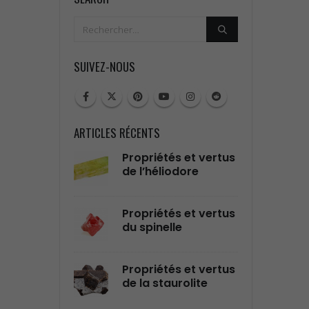
SUIVEZ-NOUS
ARTICLES RÉCENTS
tés et Vertus
Propriétés et vertus
Prop
gilite
de l’héliodore
de l
tés et Vertus
Propriétés et vertus
Prop
ierre Épidote
du spinelle
de l
tés et Vertus
Propriétés et vertus
Prop
imar
de la staurolite
de l
Amé