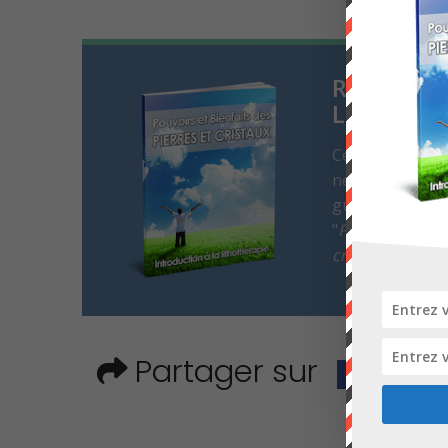
Rejoignez
Lithothér
Cet article vou
newsletter et r
guide d'introduc
"
Pouvoirs et bie
cristaux
".
Partager sur