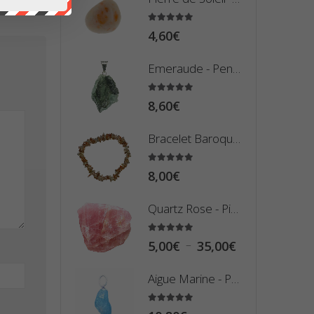
à
1,50€
5.00
sur 5
4,60
€
Emeraude - Pendentif Pierre Brute
5.00
sur 5
8,60
€
Bracelet Baroque en Pierre de Soleil
5.00
sur 5
8,00
€
Quartz Rose - Pierre Brute
5.00
sur 5
Plage
–
5,00
€
35,00
€
de
Aigue Marine - Pendentif Pierre Roulée
prix :
5,00€
5.00
sur 5