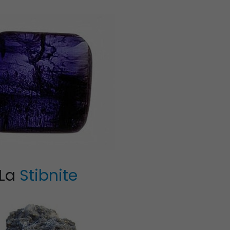
Propriétés et vertus
Proprié
de l’alexandrite
de la Su
Propriétés et vertus
Proprié
de la célestine
de la P
La
Stibnite
Propriétés et Vertus
Proprié
de la Pierre
du Lar
Amétrine