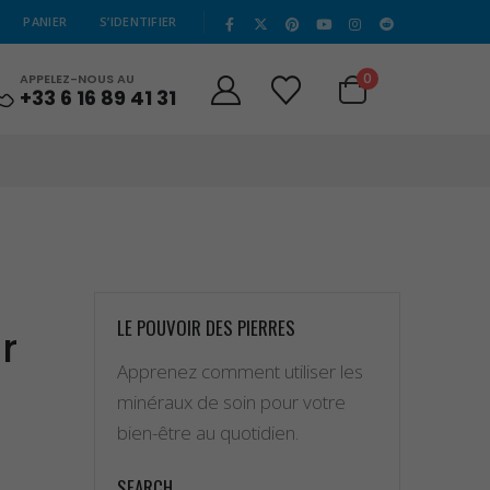
|
PANIER
S’IDENTIFIER
0
APPELEZ-NOUS AU
+33 6 16 89 41 31
LE POUVOIR DES PIERRES
r
Apprenez comment utiliser les
minéraux de soin pour votre
bien-être au quotidien.
SEARCH