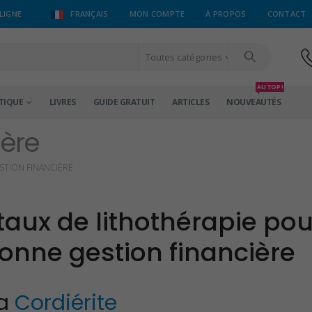
LIGNE
FRANÇAIS
MON COMPTE
À PROPOS
CONTACT
Toutes catégories
AU TOP !
TIQUE
LIVRES
GUIDE GRATUIT
ARTICLES
NOUVEAUTÉS
ière
STION FINANCIÈRE
staux de lithothérapie pou
bonne gestion financière
La
Cordiérite