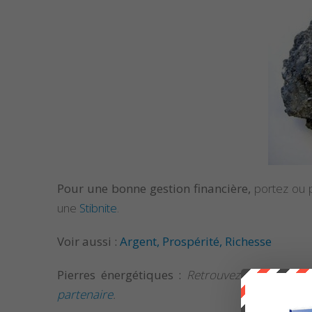
Pour une bonne gestion financière,
portez ou p
une
Stibnite
.
Voir aussi :
Argent, Prospérité, Richesse
Pierres énergétiques :
Retrouvez la sélection
partenaire
.