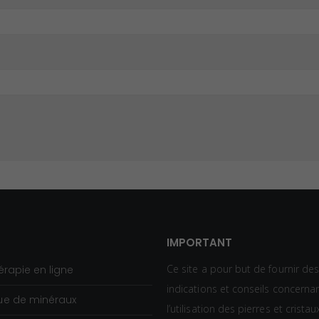
IMPORTANT
Ce site a pour but de fournir de
érapie en ligne
indications et conseils concerna
ue de minéraux
l’utilisation des pierres et crista