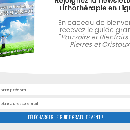
Rejoignez la newslett
Lithothérapie en Lig
En cadeau de bienve
 la newsletter
recevez le guide gratu
apie en Ligne
"
Pouvoirs et Bienfaits
Pierres et Cristaux
s a plu ? Rejoignez notre
ecevez en cadeau le
tion à la lithothérapie :
nfaits des pierres et
RECEVOIR LE GUIDE GRATUIT
TÉLÉCHARGER LE GUIDE GRATUITEMENT !