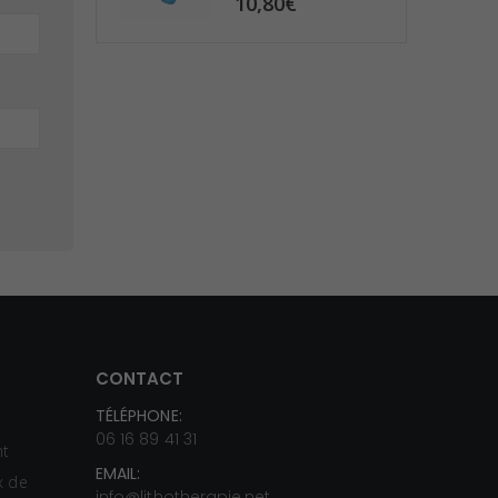
10,80
€
à
35,00€
CONTACT
TÉLÉPHONE:
s
06 16 89 41 31
nt
EMAIL:
ux de
info@lithotherapie.net