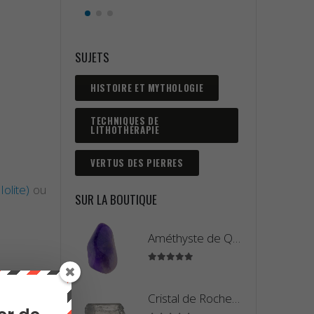
SUJETS
HISTOIRE ET MYTHOLOGIE
TECHNIQUES DE
LITHOTHÉRAPIE
VERTUS DES PIERRES
Iolite)
ou
SUR LA BOUTIQUE
Améthyste de Qualité Extra - Pierre Roulée
5.00
sur 5
notre
site
Cristal de Roche Madagascar Fragment de Pierre Brute