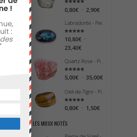
er de
ne !
5.00
sur 5
Plage
–
0,80
€
2,90
€
de
nue,
Labradorite - Pierre Plate (Galet)
prix :
it :
0,80€
5.00
sur 5
 des
–
10,80
€
à
"
Plage
23,40
€
2,90€
de
Quartz Rose - Pierre Brute
prix :
 !
10,80€
5.00
sur 5
Plage
–
5,00
€
35,00
€
à
de
23,40€
Oeil-de-Tigre - Pierre Roulée
prix :
5,00€
5.00
sur 5
Plage
–
0,80
€
1,50
€
à
de
35,00€
LES MIEUX NOTÉS
prix :
0,80€
Pierre de Soleil - Pierre Roulée