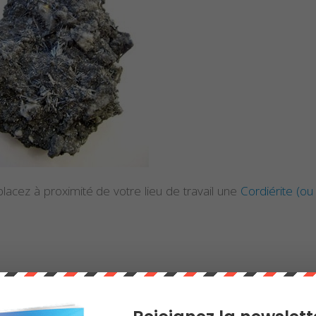
lacez à proximité de votre lieu de travail une
Cordiérite (ou 
 des meilleures pierres et cristaux de lithothérapie sur 