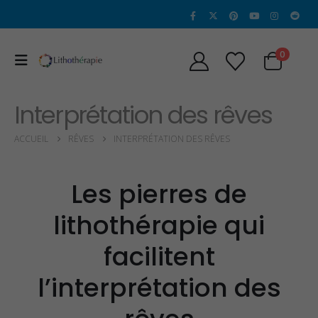
0
Interprétation des rêves
ACCUEIL
RÊVES
INTERPRÉTATION DES RÊVES
Les pierres de
lithothérapie qui
facilitent
l’interprétation des
Propriétés et vertus
Propriétés et Vertu
de l’alexandrite
de la Sugilite