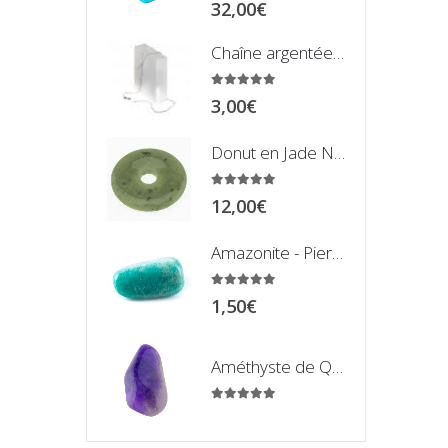
Plage
32,00
€
de
Chaîne argentée Maille serpent (50 centimètres)
prix :
20,00€
5.00
sur 5
3,00
€
à
32,00€
Donut en Jade Néphrite du Canada
5.00
sur 5
12,00
€
Amazonite - Pierre Roulée
5.00
sur 5
1,50
€
Améthyste de Qualité Extra - Pierre Roulée
5.00
sur 5