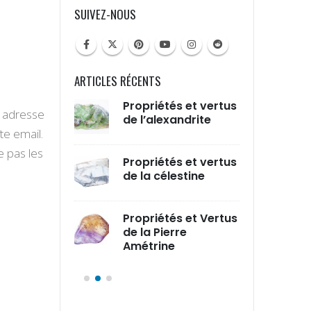
SUIVEZ-NOUS
ARTICLES RÉCENTS
tés et vertus
Propriétés et vertus
Prop
e adresse
liodore
de l’alexandrite
de l
te email.
e pas les
tés et vertus
Propriétés et vertus
Prop
elle
de la célestine
de l
tés et vertus
Propriétés et Vertus
Prop
taurolite
de la Pierre
du 
Amétrine