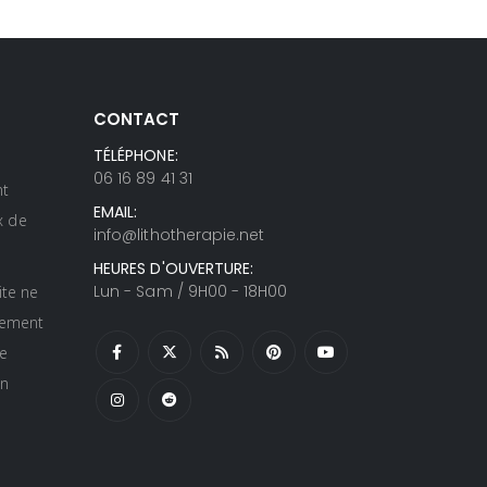
CONTACT
TÉLÉPHONE:
s
06 16 89 41 31
nt
EMAIL:
ux de
info@lithotherapie.net
HEURES D'OUVERTURE:
Lun - Sam / 9H00 - 18H00
ite ne
itement
te
un