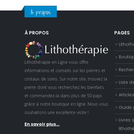
À propos
À PROPOS
PAGES
Lithoth
Boutiq
Lithothérapie en Ligne vous offre
Recher
informations et conseils sur les pierres et
cristaux de soins. Sur notre site, trouvez la
Liste d
pierre dont vous recherchez les bienfaits
Article
et commandez-la dans plus de 50 pays
grâce à notre boutique en ligne. Nous vous
Guide 
souhaitons une excellente visite !
Livres 
En savoir plus...
lithoth