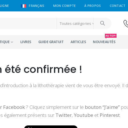
LIGNE
FRANÇAIS
MON COMPTE
À PROPOS
CONTACT
Toutes catégories
AU TOP !
TIQUE
LIVRES
GUIDE GRATUIT
ARTICLES
NOUVEAUTÉS
 été confirmée !
troduction à la lithothérapie vient de vous être envoyé. Il d
ur Facebook
? Cliquez simplement sur le
bouton “J’aime”
pou
 également présents sur
Twitter
,
Youtube
et
Pinterest
.