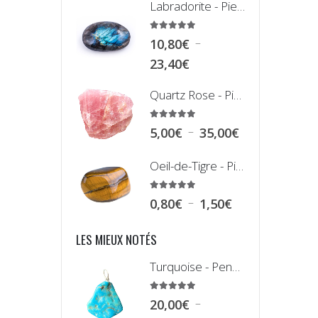
Labradorite - Pierre Plate (Galet)
prix :
0,80€
5.00
sur 5
–
10,80
€
à
Plage
23,40
€
2,90€
de
Quartz Rose - Pierre Brute
prix :
10,80€
5.00
sur 5
Plage
–
5,00
€
35,00
€
à
de
23,40€
Oeil-de-Tigre - Pierre Roulée
prix :
5,00€
5.00
sur 5
Plage
–
0,80
€
1,50
€
à
de
35,00€
LES MIEUX NOTÉS
prix :
0,80€
Turquoise - Pendentif Plaquette
à
5.00
sur 5
1,50€
–
20,00
€