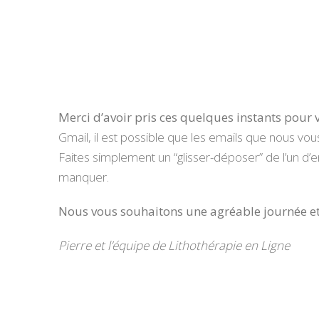
Propriétés
Merci d’avoir pris ces quelques instants pour 
de l’alexan
Gmail, il est possible que les emails que nous vou
Faites simplement un “glisser-déposer” de l’un d’e
Propriétés
manquer.
de la céles
Nous vous souhaitons une agréable journée et u
Propriétés
de la Pierr
Pierre et l’équipe de Lithothérapie en Ligne
Amétrine