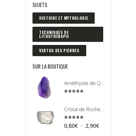
SUJETS
HISTOIRE ET MYTHOLOGIE
TECHNIQUES DE
LITHOTHÉRAPIE
VERTUS DES PIERRES
SUR LA BOUTIQUE
Améthyste de Qualité Extra - Pierre Roulée
5.00
sur 5
Cristal de Roche Madagascar Fragment de Pierre Brute
5.00
sur 5
Plage
–
0,80
€
2,90
€
de