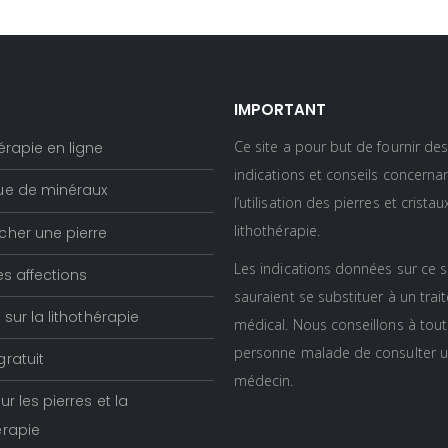
IMPORTANT
Ce site a pour but de fournir de
érapie en ligne
indications et conseils concerna
ue de minéraux
l’utilisation des pierres et crista
lithothérapie.
cher une pierre
Les indications données sur ce s
es affections
sauraient se substituer à un tra
s sur la lithothérapie
médical. Nous conseillons à tou
personne malade de consulter 
gratuit
médecin.
sur les pierres et la
érapie