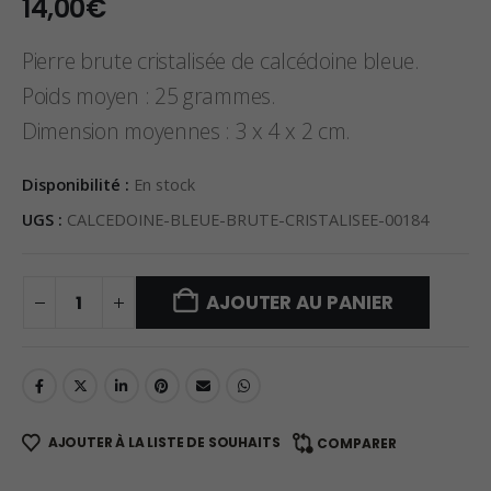
14,00
€
Pierre brute cristalisée de calcédoine bleue.
Poids moyen : 25 grammes.
Dimension moyennes : 3 x 4 x 2 cm.
Disponibilité :
En stock
UGS :
CALCEDOINE-BLEUE-BRUTE-CRISTALISEE-00184
AJOUTER AU PANIER
AJOUTER À LA LISTE DE SOUHAITS
COMPARER