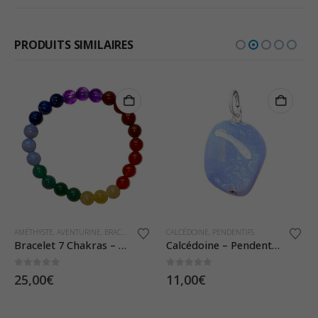
PRODUITS SIMILAIRES
AMÉTHYSTE
,
AVENTURINE
,
BRACELETS
,
CALCÉDOINE
CALCÉDOINE
,
CALCITE
,
PENDENTIFS
,
CORNALINE
,
JASPE ROUGE
,
S
Bracelet 7 Chakras – Pierres Boules 8mm
Calcédoine – Pendentif Pierre Roulée
0
sur 5
0
sur 5
25,00
€
11,00
€