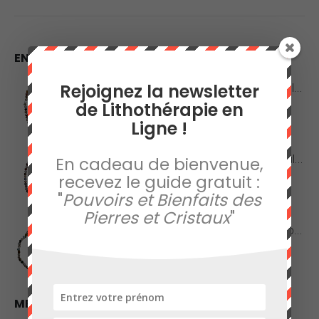
EN VEDETTE
Collier en Agate Naturelle - Pierres Roulées
Rejoignez la newsletter
de Lithothérapie en
0
sur 5
Ligne !
42,00
€
Collier en Agate Naturelle - Pierres Boules 8mm
En cadeau de bienvenue,
recevez le guide gratuit :
0
sur 5
48,00
€
"
Pouvoirs et Bienfaits des
Pierres et Cristaux
"
Collier en Jaspe Orbiculaire - Pierres Roulées
0
sur 5
45,00
€
MEILLEURES VENTES