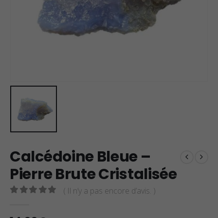
Calcédoine Bleue –
Pierre Brute Cristalisée
( Il n’y a pas encore d’avis. )
0
sur 5