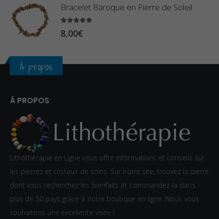
Bracelet Baroque en Pierre de Soleil
4
0
5.00
sur 5
8,00
€
€
À propos
À PROPOS
Lithothérapie en Ligne vous offre informations et conseils sur
les pierres et cristaux de soins. Sur notre site, trouvez la pierre
dont vous recherchez les bienfaits et commandez-la dans
plus de 50 pays grâce à notre boutique en ligne. Nous vous
souhaitons une excellente visite !