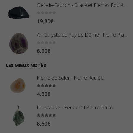
x
Oeil-de-Faucon - Bracelet Pierres Roulées
p
r
:
0
sur 5
19,80
€
i
0
x
,
Améthyste du Puy de Dôme - Pierre Plate
8
:
0
sur 5
6,90
€
0
1
€
0
LES MIEUX NOTÉS
à
,
2
Pierre de Soleil - Pierre Roulée
8
,
0
5.00
sur 5
9
4,60
€
€
0
à
Emeraude - Pendentif Pierre Brute
€
2
5.00
sur 5
3
8,60
€
,