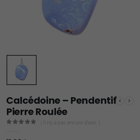
Calcédoine – Pendentif
Pierre Roulée
( Il n’y a pas encore d’avis. )
0
sur 5