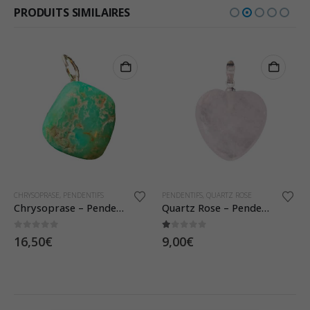
PRODUITS SIMILAIRES
CHRYSOPRASE
,
PENDENTIFS
PENDENTIFS
,
QUARTZ ROSE
Chrysoprase – Pendentif Pierre Roulée
Quartz Rose – Pendentif Coeur
0
sur 5
1.00
sur 5
16,50
€
9,00
€