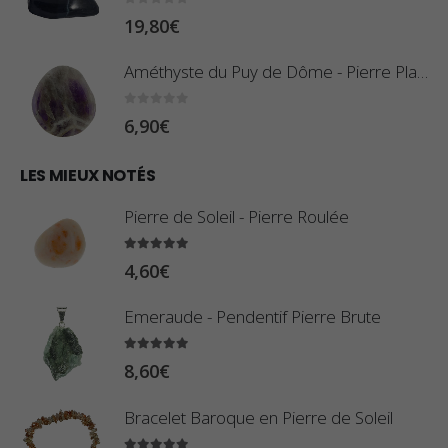
r
:
0
sur 5
19,80
€
i
0
x
,
Améthyste du Puy de Dôme - Pierre Plate
8
:
0
sur 5
6,90
€
0
1
€
0
LES MIEUX NOTÉS
à
,
2
Pierre de Soleil - Pierre Roulée
8
,
0
5.00
sur 5
9
4,60
€
€
0
à
Emeraude - Pendentif Pierre Brute
€
2
5.00
sur 5
3
8,60
€
,
Bracelet Baroque en Pierre de Soleil
4