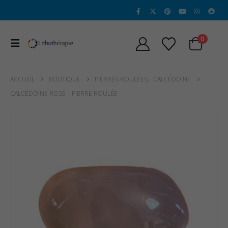
0
ACCUEIL
BOUTIQUE
PIERRES ROULÉES
,
CALCÉDOINE
CALCÉDOINE ROSE – PIERRE ROULÉE