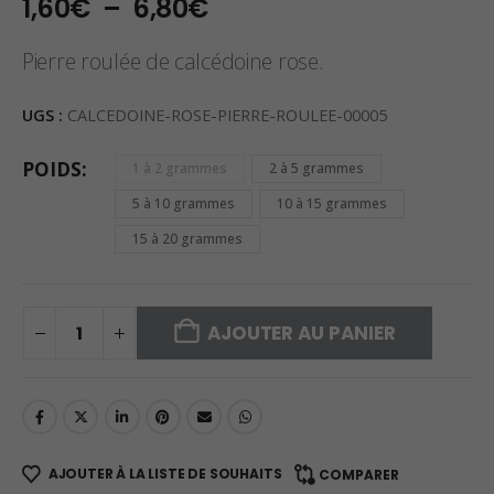
Plage
1,60
€
–
6,80
€
de
prix :
Pierre roulée de calcédoine rose.
1,60€
à
UGS :
CALCEDOINE-ROSE-PIERRE-ROULEE-00005
6,80€
POIDS
1 à 2 grammes
2 à 5 grammes
5 à 10 grammes
10 à 15 grammes
15 à 20 grammes
AJOUTER AU PANIER
AJOUTER À LA LISTE DE SOUHAITS
COMPARER