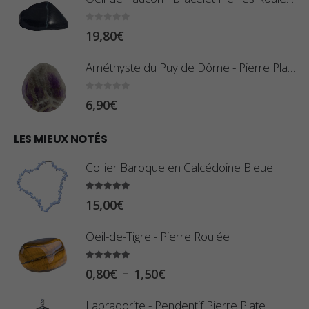
r
:
0
sur 5
19,80
€
i
0
x
,
Améthyste du Puy de Dôme - Pierre Plate
8
:
0
sur 5
6,90
€
0
1
€
0
LES MIEUX NOTÉS
à
,
2
Collier Baroque en Calcédoine Bleue
8
,
0
5.00
sur 5
9
15,00
€
€
0
à
Oeil-de-Tigre - Pierre Roulée
€
2
5.00
sur 5
3
P
–
0,80
€
1,50
€
,
l
Labradorite - Pendentif Pierre Plate
4