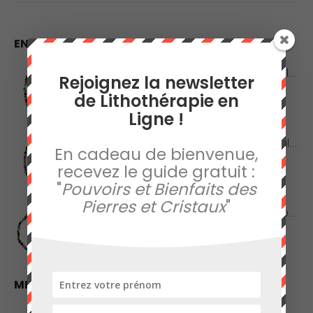
7,40€
12,00€
EN VEDETTE
Collier en Agate Naturelle - Pierres Roulées
Rejoignez la newsletter
de Lithothérapie en
0
sur 5
42,00
€
Ligne !
Collier en Agate Naturelle - Pierres Boules 8mm
En cadeau de bienvenue,
recevez le guide gratuit :
0
sur 5
48,00
€
"
Pouvoirs et Bienfaits des
Pierres et Cristaux
"
Collier en Jaspe Orbiculaire - Pierres Roulées
0
sur 5
45,00
€
MEILLEURES VENTES