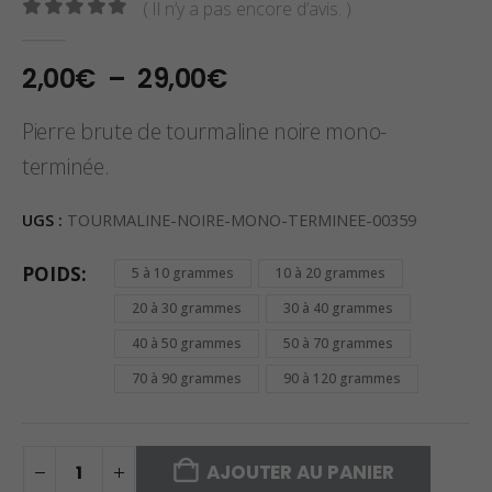
( Il n’y a pas encore d’avis. )
0
sur 5
Plage
2,00
€
–
29,00
€
de
prix :
Pierre brute de tourmaline noire mono-
2,00€
terminée.
à
29,00€
UGS :
TOURMALINE-NOIRE-MONO-TERMINEE-00359
POIDS
5 à 10 grammes
10 à 20 grammes
20 à 30 grammes
30 à 40 grammes
40 à 50 grammes
50 à 70 grammes
70 à 90 grammes
90 à 120 grammes
AJOUTER AU PANIER