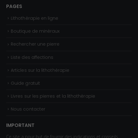
€
0
PAGES
€
Lithothérapie en ligne
à
2
Boutique de minéraux
,
Rechercher une pierre
3
0
Liste des affections
€
Articles sur la lithothérapie
Guide gratuit
Livres sur les pierres et la lithothérapie
Nous contacter
IMPORTANT
Ce site a pour but de fournir des indications et conseils