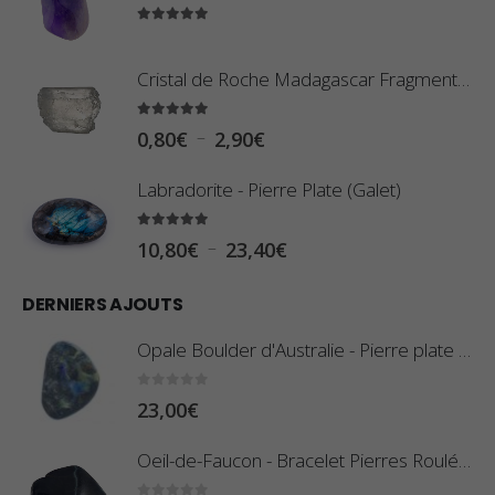
5.00
sur 5
Cristal de Roche Madagascar Fragment de Pierre Brute
5.00
sur 5
P
–
0,80
€
2,90
€
l
Labradorite - Pierre Plate (Galet)
a
g
5.00
sur 5
P
–
10,80
€
23,40
€
e
l
d
DERNIERS AJOUTS
a
e
g
Opale Boulder d'Australie - Pierre plate - 8 g (Pièce n°420)
p
e
r
d
0
sur 5
23,00
€
i
e
x
Oeil-de-Faucon - Bracelet Pierres Roulées
p
r