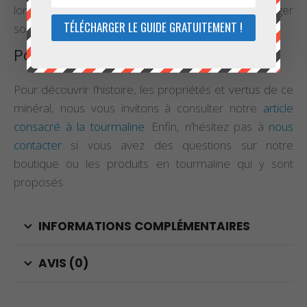
longtemps. Il est également possible de la recharger
TÉLÉCHARGER LE GUIDE GRATUITEMENT !
sous les rayons de la lune ou sur un amas de quartz.
Pour en savoir plus
Pour découvrir l’histoire, les propriétés et vertus de ce
minéral, nous vous invitons à consulter notre
article
consacré à la tourmaline
. Enfin, n’hésitez pas à
nous
contacter
si vous avez des questions sur notre
boutique ou les produits en tourmaline qui y sont
proposés.
INFORMATIONS COMPLÉMENTAIRES
AVIS (0)