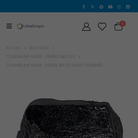
0
ACCUEIL
BOUTIQUE
TOURMALINE NOIRE
,
PIERRES BRUTES
TOURMALINE NOIRE – PIERRE BRUTE MONO-TERMINÉE