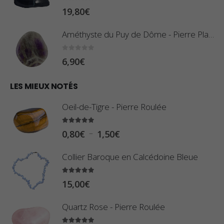
:
0
sur 5
19,80
€
i
0
x
,
Améthyste du Puy de Dôme - Pierre Plate
8
:
0
sur 5
6,90
€
0
1
€
0
LES MIEUX NOTÉS
à
,
2
Oeil-de-Tigre - Pierre Roulée
8
,
0
5.00
sur 5
9
P
–
0,80
€
1,50
€
€
0
l
à
Collier Baroque en Calcédoine Bleue
€
a
2
g
5.00
sur 5
3
15,00
€
e
,
d
Quartz Rose - Pierre Roulée
4
e
0