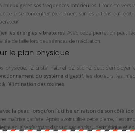
 à
mieux gérer ses fréquences intérieures
. Il l’oriente ver
 porte à se concentrer pleinement sur les actions qu’il doit e
ibérateur.
ier les énergies vibratoires
. Avec cette pierre, on peut fa
e alliée de taille lors des séances de méditation.
 sur le plan physique
hysique, le cristal naturel de stibine peut s’employer en
fonctionnement du système digestif
, les douleurs, les infe
 à l’élimination des toxines
.
 avec la peau lorsqu’on l’utilise en raison de son côté tox
e une maîtrise parfaite. Après avoir utilisé cette pierre, il est 
ierre en la renfermant dans un sac en tissu hermétique et en 