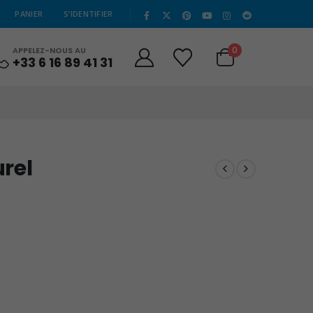
|
PANIER
S’IDENTIFIER
0
APPELEZ-NOUS AU
+33 6 16 89 41 31
urel