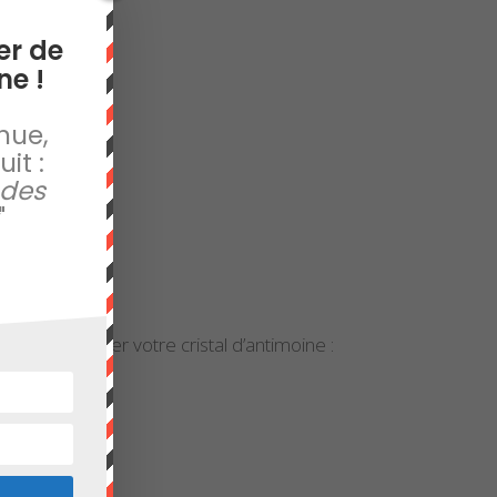
er de
ne !
nue,
it :
 des
"
n pour nettoyer votre cristal d’antimoine :