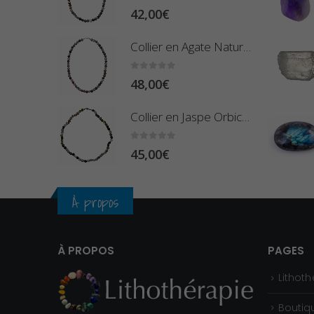
0
sur 5
42,00
€
Collier en Agate Naturelle - Pierres Boules 8mm
0
sur 5
48,00
€
Collier en Jaspe Orbiculaire - Pierres Roulées
0
sur 5
45,00
€
À propos
À PROPOS
PAGES
Lithoth
Boutiq