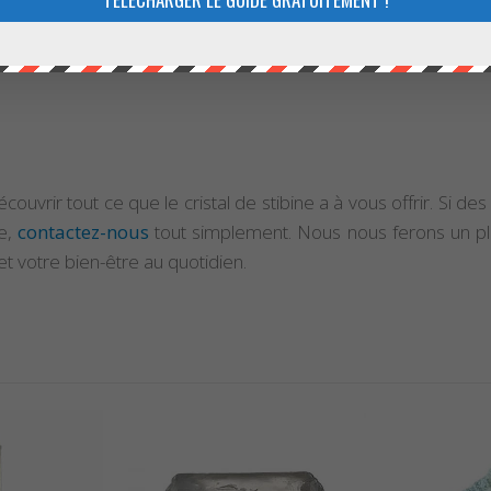
es méthodes suivantes :
écouvrir tout ce que le cristal de stibine a à vous offrir. Si
ée,
contactez-nous
tout simplement. Nous nous ferons un plai
et votre bien-être au quotidien.