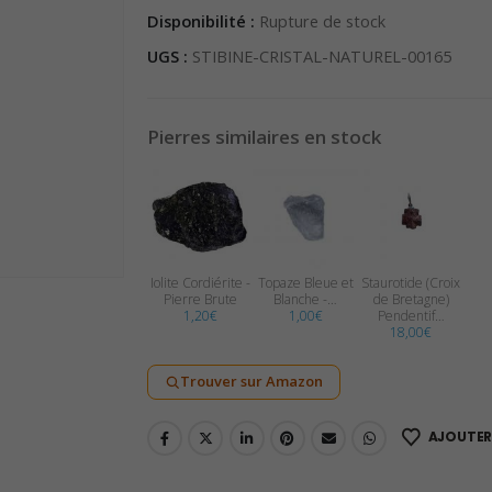
Disponibilité :
Rupture de stock
UGS :
STIBINE-CRISTAL-NATUREL-00165
Pierres similaires en stock
Iolite Cordiérite -
Topaze Bleue et
Staurotide (Croix
Pierre Brute
Blanche -…
de Bretagne)
1,20
€
1,00
€
Pendentif…
18,00
€
Trouver sur Amazon
AJOUTER 