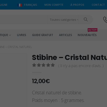
LIGNE
FRANÇAIS
MON COMPTE
À PROPOS
CONTACT
Toutes catégories
AU TOP !
TIQUE
LIVRES
GUIDE GRATUIT
ARTICLES
NOUVEAUTÉS
BINE – CRISTAL NATUREL
Stibine – Cristal Nat
( Il n’y a pas encore d’avis. )
0
sur 5
12,00
€
Cristal naturel de stibine.
Poids moyen : 5 grammes.