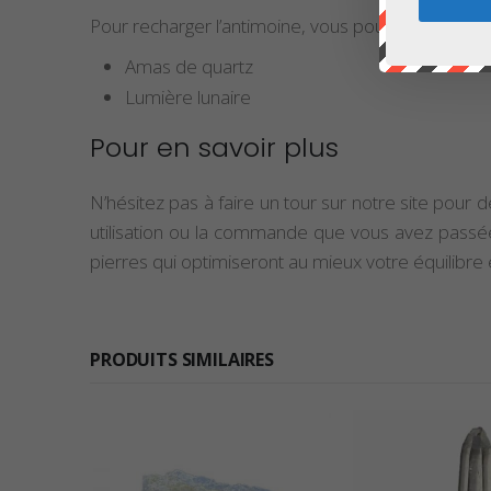
Pour recharger l’antimoine, vous pouvez utiliser l
Amas de quartz
Lumière lunaire
Pour en savoir plus
N’hésitez pas à faire un tour sur notre site pour d
utilisation ou la commande que vous avez pass
pierres qui optimiseront au mieux votre équilibre 
PRODUITS SIMILAIRES