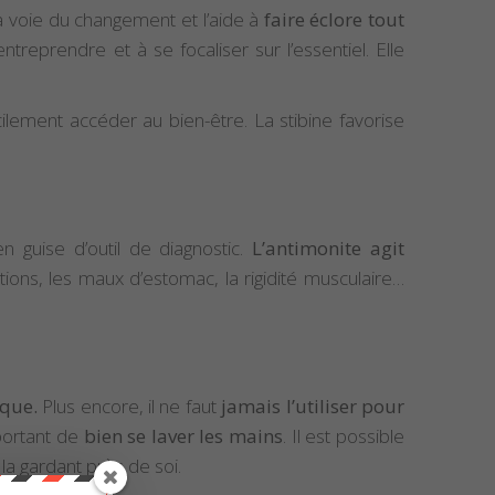
s la voie du changement et l’aide à
faire éclore tout
ntreprendre et à se focaliser sur l’essentiel. Elle
cilement accéder au bien-être. La stibine favorise
 guise d’outil de diagnostic.
L’antimonite agit
ctions, les maux d’estomac, la rigidité musculaire…
ique.
Plus encore, il ne faut
jamais l’utiliser pour
important de
bien se laver les mains
. Il est possible
la gardant près de soi.