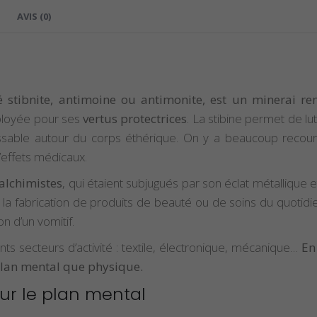
AVIS (0)
 stibnite, antimoine ou antimonite, est un minerai ren
mployée pour ses
vertus protectrices
. La stibine permet de lu
issable autour du corps éthérique. On y a beaucoup recours
’effets médicaux.
 alchimistes
, qui étaient subjugués par son éclat métallique 
a fabrication de produits de beauté ou de soins du quotidien. 
n d’un vomitif.
ts secteurs d’activité : textile, électronique, mécanique…
En
 plan mental que physique.
 sur le plan mental