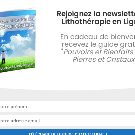
Rejoignez la newslett
ra)
Lithothérapie en Lig
ipura)
En cadeau de bienve
timoine
recevez le guide gratu
"
Pouvoirs et Bienfaits
Pierres et Cristaux
 stibine
bine. Vous pouvez utiliser différentes méthodes de purificatio
ibine
TÉLÉCHARGER LE GUIDE GRATUITEMENT !