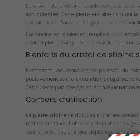
Le cristal naturel de stibine aide son possesseur
son potentiel
. Cette pierre entraîne celui qui la
optimise la confiance en soi grâce à son pouvoir l
L’antimoine est également employé pour
amplif
d’autant plus la tranquillité. Elle constitue ainsi un
Bienfaits du cristal de stibine
Permettant une connaissance poussée du corps p
positivement sur la circulation sanguine, le 
Cette pierre participe également à l’
évacuation et
Conseils d’utilisation
La pierre stibine ne doit pas entrer en contact
réaliser un élixir
. L’utilisation de la stibine exig
de tirer profit des énergies déployées par cette p