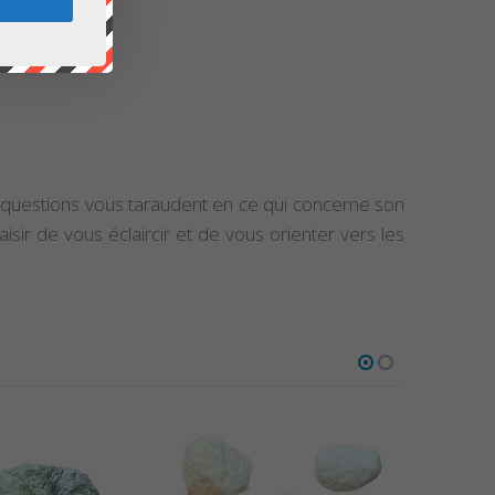
 des questions vous taraudent en ce qui concerne son
sir de vous éclaircir et de vous orienter vers les