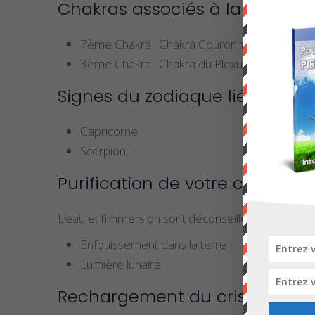
Chakras associés à la stibine
7ème Chakra : Chakra Couronne (ou Sahasra
3ème Chakra : Chakra du Plexus Solaire (Man
Signes du zodiaque liés à l’an
Capricorne
Scorpion
Purification de votre cristal de
L’eau et l’immersion sont déconseillées pour la sti
Enfouissement dans la terre
Lumière lunaire
Rechargement du cristal de st