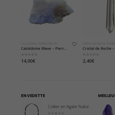
CALCÉDOINE
,
PIERRES BRUTES
CRISTAL DE ROCHE
,
PIERRE
Calcite Verte – Pierre Brute
Calcédoine Bleue – Pierre Brute Cristalisée
0
sur 5
0
sur 5
ge
14,00
€
2,40
€
:
€
€
EN VEDETTE
MEILLEU
Collier en Agate Naturelle - Pierres Roulées