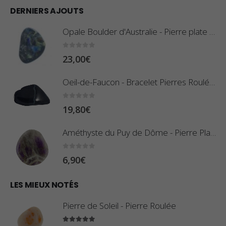
d
DERNIERS AJOUTS
a
e
g
Opale Boulder d'Australie - Pierre plate - 8 g (Pièce n°420)
p
e
r
d
0
sur 5
23,00
€
i
e
x
Oeil-de-Faucon - Bracelet Pierres Roulées
p
r
:
0
sur 5
19,80
€
i
0
x
,
Améthyste du Puy de Dôme - Pierre Plate
8
:
0
sur 5
6,90
€
0
1
€
0
LES MIEUX NOTÉS
à
,
2
Pierre de Soleil - Pierre Roulée
8
,
0