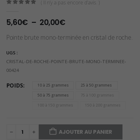
( Il n’y a pas encore d’avis. )
0
sur 5
Plage
5,60
€
–
20,00
€
de
prix :
Pointe brute mono-terminée en cristal de roche.
5,60€
à
UGS :
20,00€
CRISTAL-DE-ROCHE-POINTE-BRUTE-MONO-TERMINEE-
00424
POIDS
10 à 25 grammes
25 à 50 grammes
50 à 75 grammes
75 à 100 grammes
100 à 150 grammes
150 à 200 grammes
AJOUTER AU PANIER