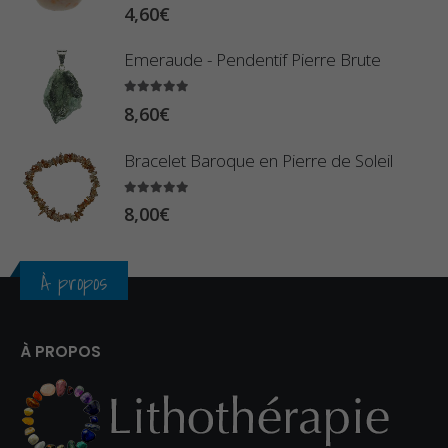
5.00
sur 5
9
4,60
€
€
0
à
Emeraude - Pendentif Pierre Brute
€
2
5.00
sur 5
3
8,60
€
,
Bracelet Baroque en Pierre de Soleil
4
0
5.00
sur 5
8,00
€
€
À propos
À PROPOS