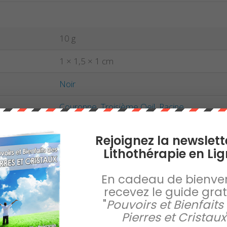
10 g
1 × 1,5 × 1 cm
Noir
Couronne
,
Troisième Oeil
,
Racine
Capricorne
,
Scorpion
Rejoignez la newslett
Lithothérapie en Lig
En cadeau de bienve
recevez le guide gratu
"
Pouvoirs et Bienfaits
Pierres et Cristaux