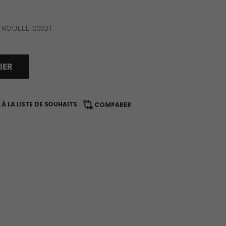
-ROULEE-00031
IER
À LA LISTE DE SOUHAITS
COMPARER