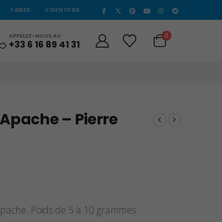
|
PANIER
S’IDENTIFIER
0
APPELEZ-NOUS AU
+33 6 16 89 41 31
Apache – Pierre
’Apache. Poids de 5 à 10 grammes.