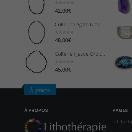
0
sur 5
42,00
€
Collier en Agate Naturelle - Pierres Boules 8mm
0
sur 5
48,00
€
Collier en Jaspe Orbiculaire - Pierres Roulées
0
sur 5
45,00
€
À propos
À PROPOS
PAGES
Lithoth