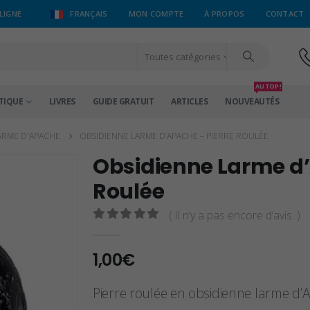
LIGNE
FRANÇAIS
MON COMPTE
À PROPOS
CONTACT
Toutes catégories
AU TOP !
TIQUE
LIVRES
GUIDE GRATUIT
ARTICLES
NOUVEAUTÉS
ARME D'APACHE
OBSIDIENNE LARME D’APACHE – PIERRE ROULÉE
Obsidienne Larme d’
Roulée
( Il n’y a pas encore d’avis. )
0
sur 5
1,00
€
Pierre roulée en obsidienne larme d