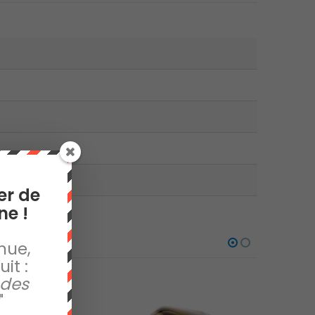
er de
ne !
nue,
it :
 des
"