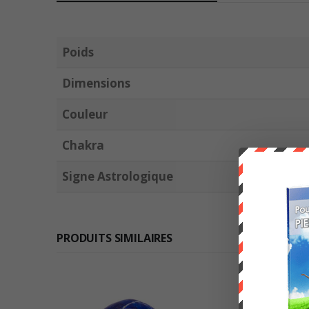
Poids
Dimensions
Couleur
Chakra
Signe Astrologique
PRODUITS SIMILAIRES