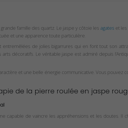
 grande famille des quartz. Le jaspe y côtoie les
agates
et les
tuée et une apparence toute particulière.
entremêlées de jolies bigarrures qui en font tout son attrai
arts décoratifs. Le véritable jaspe est admiré depuis l’Antiq
aractère et une belle énergie communicative. Vous pouvez c
rapie de la pierre roulée en jaspe rou
al
e capable de vaincre les appréhensions et les doutes. Il c