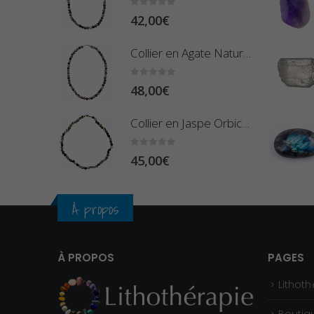
0
sur 5
42,00
€
Collier en Agate Naturelle - Pierres Boules 8mm
0
sur 5
48,00
€
Collier en Jaspe Orbiculaire - Pierres Roulées
0
sur 5
45,00
€
À propos
À PROPOS
PAGES
Lithoth