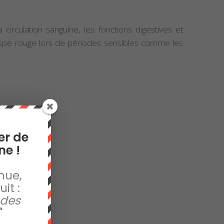
 circulation sanguine, les fonctions digestives et
jaspe rouge lors de périodes sensibles comme les
er de
ne !
nue,
it :
 des
"