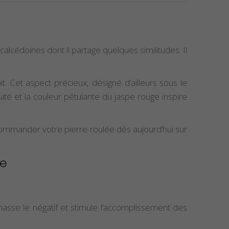
 calcédoines dont il partage quelques similitudes. Il
t. Cet aspect précieux, désigné d’ailleurs sous le
uité et la couleur pétulante du jaspe rouge inspire
ommander votre pierre roulée dès aujourd’hui sur
ge
hasse le négatif et stimule l’accomplissement des