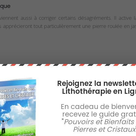
ique
iennent aussi à corriger certains désagréments. Il active la
 apprécieront tout particulièrement une pierre roulée en 
au jaspe rouge
Rejoignez la newslett
Lithothérapie en Lig
En cadeau de bienve
recevez le guide gratu
"
Pouvoirs et Bienfaits
Pierres et Cristaux