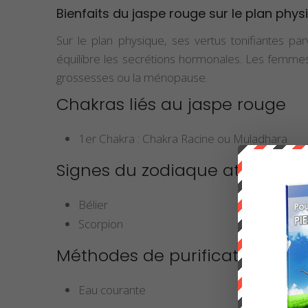
Bienfaits du jaspe rouge sur le plan phys
Sur le plan physique, ses vertus tonifiantes parv
équilibre les secrétions hormonales. Les femmes
grossesses ou la ménopause.
Chakras liés au jaspe rouge
1er Chakra : Chakra Racine ou Muladhara
Signes du zodiaque attribués 
Bélier
Scorpion
Méthodes de purification
Eau courante