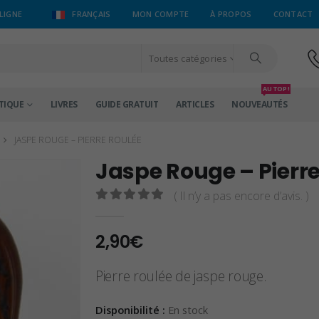
LIGNE
FRANÇAIS
MON COMPTE
À PROPOS
CONTACT
Toutes catégories
AU TOP !
TIQUE
LIVRES
GUIDE GRATUIT
ARTICLES
NOUVEAUTÉS
JASPE ROUGE – PIERRE ROULÉE
Jaspe Rouge – Pierr
( Il n’y a pas encore d’avis. )
0
sur 5
2,90
€
Pierre roulée de jaspe rouge.
Disponibilité :
En stock