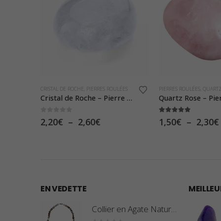
Ce produit a plusieurs variations. Les options peuvent être choisies sur la page du produit
Ce produit a plusieurs variations. Les options peuvent être choisies sur la page du produit
CRISTAL DE ROCHE
,
PIERRES ROULÉES
PIERRES ROULÉES
,
QUARTZ
ée
Cristal de Roche – Pierre Roulée
0
sur 5
5.00
sur 5
Plage
2,20
€
–
2,60
€
1,50
€
–
2,30
€
de
prix :
2,20€
à
2,60€
EN VEDETTE
MEILLEU
Collier en Agate Naturelle - Pierres Roulées