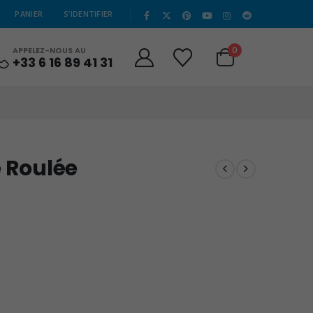
|
PANIER
S’IDENTIFIER
0
APPELEZ-NOUS AU
+33 6 16 89 41 31
e Roulée