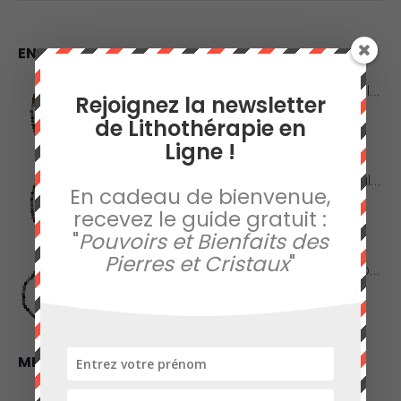
EN VEDETTE
Collier en Agate Naturelle - Pierres Roulées
Rejoignez la newsletter
de Lithothérapie en
0
sur 5
42,00
€
Ligne !
Collier en Agate Naturelle - Pierres Boules 8mm
En cadeau de bienvenue,
recevez le guide gratuit :
0
sur 5
48,00
€
"
Pouvoirs et Bienfaits des
Pierres et Cristaux
"
Collier en Jaspe Orbiculaire - Pierres Roulées
0
sur 5
45,00
€
MEILLEURES VENTES