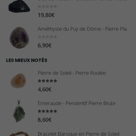
r
:
0
sur 5
19,80
€
i
0
x
,
Améthyste du Puy de Dôme - Pierre Plate
8
:
0
sur 5
6,90
€
0
1
€
0
LES MIEUX NOTÉS
à
,
2
Pierre de Soleil - Pierre Roulée
8
,
0
5.00
sur 5
9
4,60
€
€
0
à
Emeraude - Pendentif Pierre Brute
€
2
5.00
sur 5
3
8,60
€
,
Bracelet Baroque en Pierre de Soleil
4