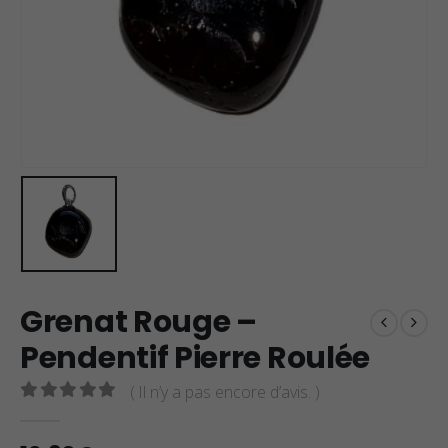
Grenat Rouge –
Pendentif Pierre Roulée
( Il n’y a pas encore d’avis. )
0
sur 5