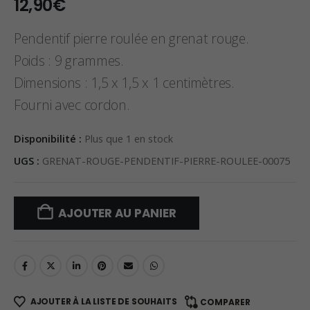
12,90
€
Pendentif pierre roulée en grenat rouge.
Poids : 9 grammes.
Dimensions : 1,5 x 1,5 x 1 centimètres.
Fourni avec cordon.
Disponibilité :
Plus que 1 en stock
UGS :
GRENAT-ROUGE-PENDENTIF-PIERRE-ROULEE-00075
AJOUTER AU PANIER
AJOUTER À LA LISTE DE SOUHAITS
COMPARER