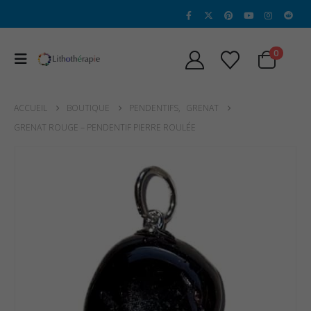
0
ACCUEIL
BOUTIQUE
PENDENTIFS
,
GRENAT
GRENAT ROUGE – PENDENTIF PIERRE ROULÉE