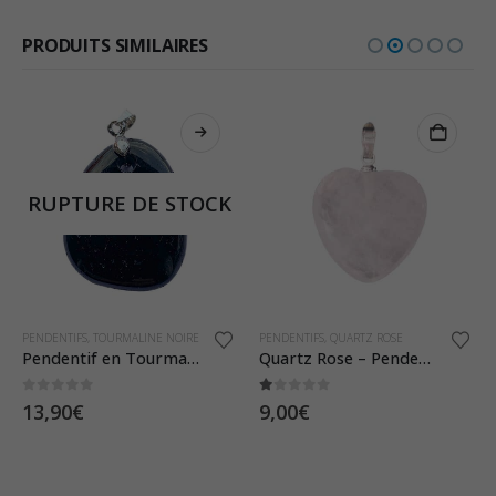
PRODUITS SIMILAIRES
RUPTURE DE STOCK
PENDENTIFS
,
TOURMALINE NOIRE
PENDENTIFS
,
QUARTZ ROSE
Pendentif en Tourmaline Noire – Pierre Plate
Quartz Rose – Pendentif Coeur
0
sur 5
1.00
sur 5
13,90
€
9,00
€