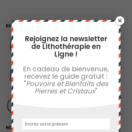
EN VEDETTE
Rejoignez la newsletter
Collier en Agate Naturelle - Pierres Roulées
de Lithothérapie en
0
sur 5
Ligne !
42,00
€
Collier en Agate Naturelle - Pierres Boules 8mm
En cadeau de bienvenue,
recevez le guide gratuit :
0
sur 5
"
Pouvoirs et Bienfaits des
48,00
€
Pierres et Cristaux
"
Collier en Jaspe Orbiculaire - Pierres Roulées
0
sur 5
45,00
€
MEILLEURES VENTES