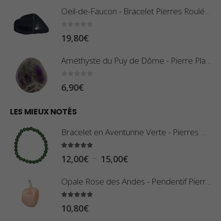
x
Oeil-de-Faucon - Bracelet Pierres Roulées
p
r
:
0
sur 5
19,80
€
i
0
x
,
Améthyste du Puy de Dôme - Pierre Plate
8
:
0
sur 5
6,90
€
0
1
€
0
LES MIEUX NOTÉS
à
,
2
Bracelet en Aventurine Verte - Pierres Boules
8
,
0
5.00
sur 5
9
P
–
12,00
€
15,00
€
€
0
l
à
Opale Rose des Andes - Pendentif Pierre Roulée
€
a
2
g
5.00
sur 5
3
10,80
€
e
,