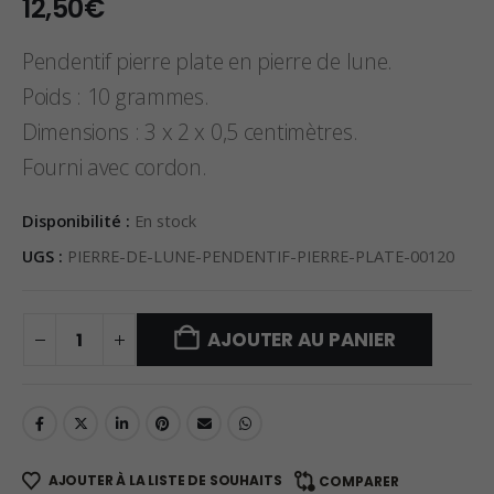
12,50
€
Pendentif pierre plate en pierre de lune.
Poids : 10 grammes.
Dimensions : 3 x 2 x 0,5 centimètres.
Fourni avec cordon.
Disponibilité :
En stock
UGS :
PIERRE-DE-LUNE-PENDENTIF-PIERRE-PLATE-00120
AJOUTER AU PANIER
AJOUTER À LA LISTE DE SOUHAITS
COMPARER