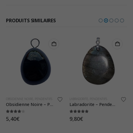
PRODUITS SIMILAIRES
C
OBSIDIENNE NOIRE
,
PENDENTIFS
LABRADORITE
,
PENDENTIFS
Obsidienne Noire – Pendentif Pierre Roulée
Labradorite – Pendentif Pierre Plate
4.00
sur 5
5.00
sur 5
5,40
€
9,80
€