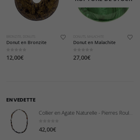
DONUTS
,
MALACHITE
DONUTS
,
FLUORINE
Donut en Malachite
Donut en Fluorine Arc-en-Ciel
0
sur 5
5.00
sur 5
27,00
€
22,50
€
EN VEDETTE
Collier en Agate Naturelle - Pierres Roulées
0
sur 5
42,00
€