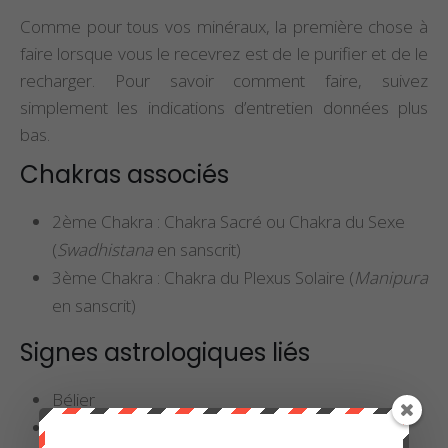
Comme pour tous vos minéraux, la première chose à
faire lorsque vous le recevrez est de le purifier et de le
recharger. Pour savoir comment faire, suivez
simplement les indications d’entretien données plus
bas.
Chakras associés
2ème Chakra : Chakra Sacré ou Chakra du Sexe
(
Swadhistana
en sanscrit)
3ème Chakra : Chakra du Plexus Solaire (
Manipura
en sanscrit)
Signes astrologiques liés
Bélier
Lion