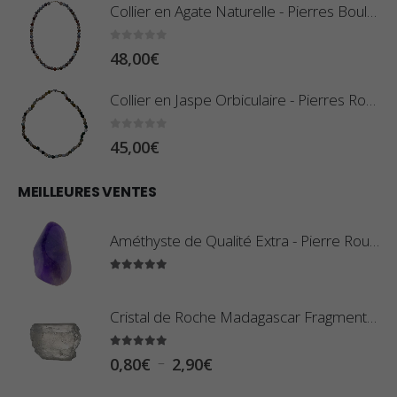
Collier en Agate Naturelle - Pierres Boules 8mm
0
sur 5
48,00
€
Collier en Jaspe Orbiculaire - Pierres Roulées
0
sur 5
45,00
€
MEILLEURES VENTES
Améthyste de Qualité Extra - Pierre Roulée
5.00
sur 5
Cristal de Roche Madagascar Fragment de Pierre Brute
5.00
sur 5
P
–
0,80
€
2,90
€
l