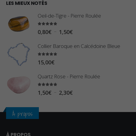
0
LES MIEUX NOTÉS
à
,
2
Oeil-de-Tigre - Pierre Roulée
8
,
0
5.00
sur 5
9
P
–
0,80
€
1,50
€
€
0
l
à
Collier Baroque en Calcédoine Bleue
€
a
2
g
5.00
sur 5
3
15,00
€
e
,
d
Quartz Rose - Pierre Roulée
4
e
0
p
5.00
sur 5
P
–
1,50
€
2,30
€
€
r
l
i
a
À propos
x
g
e
:
d
À PROPOS