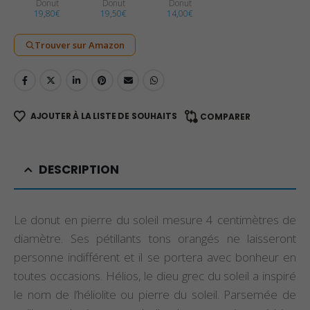
Donut
Donut
Donut
19,80
€
19,50
€
14,00
€
Trouver sur Amazon
AJOUTER À LA LISTE DE SOUHAITS
COMPARER
DESCRIPTION
Le donut en pierre du soleil mesure 4 centimètres de
diamètre. Ses pétillants tons orangés ne laisseront
personne indifférent et il se portera avec bonheur en
toutes occasions. Hélios, le dieu grec du soleil a inspiré
le nom de l’héliolite ou pierre du soleil. Parsemée de