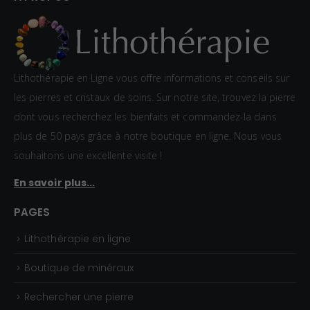
0
e
,
p
8
r
0
i
Lithothérapie en Ligne vous offre informations et conseils sur
€
x
les pierres et cristaux de soins. Sur notre site, trouvez la pierre
à
dont vous recherchez les bienfaits et commandez-la dans
1
:
plus de 50 pays grâce à notre boutique en ligne. Nous vous
,
1
souhaitons une excellente visite !
5
,
En savoir plus...
0
5
€
0
PAGES
€
Lithothérapie en ligne
à
2
Boutique de minéraux
,
Rechercher une pierre
3