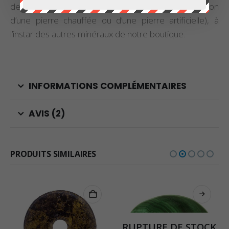
dessus d’un donut en pierre de soleil naturelle (et non
d’une pierre chauffée ou d’une pierre artificielle), à
l’instar des autres minéraux de notre boutique.
INFORMATIONS COMPLÉMENTAIRES
AVIS (2)
PRODUITS SIMILAIRES
RUPTURE DE STOCK