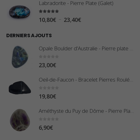
Labradorite - Pierre Plate (Galet)
a
g
5.00
sur 5
P
–
10,80
€
23,40
€
e
l
d
DERNIERS AJOUTS
a
e
g
Opale Boulder d'Australie - Pierre plate - 8 g (Pièce n°420)
p
e
r
d
0
sur 5
23,00
€
i
e
x
Oeil-de-Faucon - Bracelet Pierres Roulées
p
r
:
0
sur 5
19,80
€
i
0
x
,
Améthyste du Puy de Dôme - Pierre Plate
8
:
0
sur 5
6,90
€
0
1
€