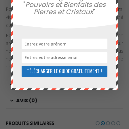
"
Pouvoirs et Bienfaits des
Pour en apprendre d’avantage sur ce beau minéral
Pierres et Cristaux
"
violet, nous vous invitons à consulter l’article consacré
aux
propriétés et vertus de l’améthyste
.
Pour toute question concernant notre donut en
améthyste ou les différents articles disponibles sur
notre boutique, n’hésitez pas à
nous contacter
. Nous
nous ferons un plaisir de vous aiguiller dans votre
recherche de minéraux de soin et de bien-être.
TÉLÉCHARGER LE GUIDE GRATUITEMENT !
INFORMATIONS COMPLÉMENTAIRES
AVIS (0)
PRODUITS SIMILAIRES