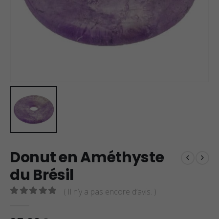
Donut en Améthyste
du Brésil
( Il n’y a pas encore d’avis. )
0
sur 5