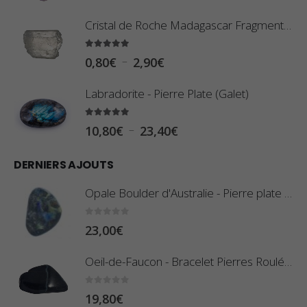
Cristal de Roche Madagascar Fragment de Pierre Brute
5.00
sur 5
P
–
0,80
€
2,90
€
l
Labradorite - Pierre Plate (Galet)
a
g
5.00
sur 5
P
–
10,80
€
23,40
€
e
l
d
DERNIERS AJOUTS
a
e
g
Opale Boulder d'Australie - Pierre plate - 8 g (Pièce n°420)
p
e
r
d
0
sur 5
23,00
€
i
e
x
Oeil-de-Faucon - Bracelet Pierres Roulées
p
r
:
0
sur 5
19,80
€
i