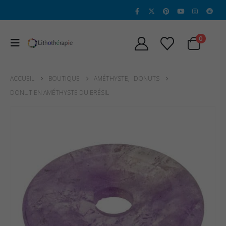
0
ACCUEIL
BOUTIQUE
AMÉTHYSTE
,
DONUTS
DONUT EN AMÉTHYSTE DU BRÉSIL