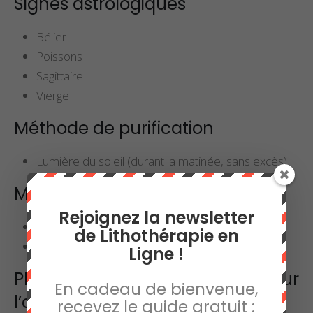
Signes astrologiques
Bélier
Poissons
Sagittaire
Vierge
Méthode de purification
Lumière du soleil (durant la matinée, sans excès)
Méthodes de rechargement
Rejoignez la newsletter
Lumière de la lune (idéalement de la pleine lune)
de Lithothérapie en
Géode de cristal de roche
Ligne !
Plus d’informations sur
En cadeau de bienvenue,
l’améthyste
recevez le guide gratuit :