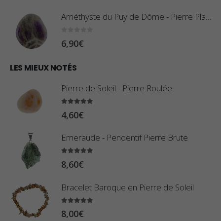
0
x
,
Améthyste du Puy de Dôme - Pierre Plate
8
:
0
sur 5
6,90
€
0
1
€
0
LES MIEUX NOTÉS
à
,
2
Pierre de Soleil - Pierre Roulée
8
,
0
5.00
sur 5
9
4,60
€
€
0
à
Emeraude - Pendentif Pierre Brute
€
2
5.00
sur 5
3
8,60
€
,
Bracelet Baroque en Pierre de Soleil
4
0
5.00
sur 5
8,00
€
€