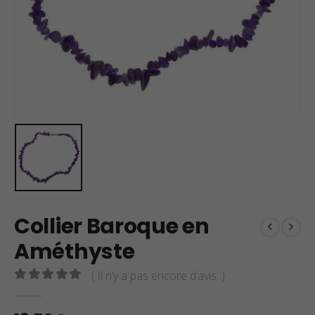
Collier Baroque en
Améthyste
( Il n’y a pas encore d’avis. )
0
sur 5