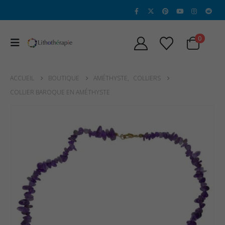
0
ACCUEIL
BOUTIQUE
AMÉTHYSTE
,
COLLIERS
COLLIER BAROQUE EN AMÉTHYSTE