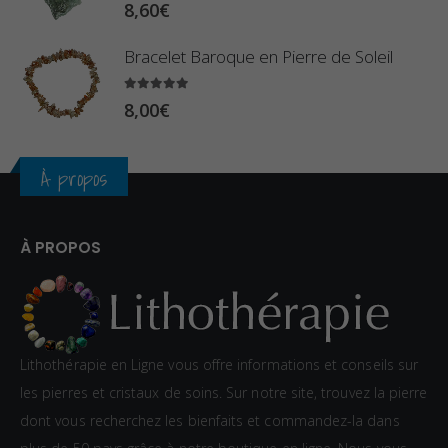
3
8,60
€
,
Bracelet Baroque en Pierre de Soleil
4
0
5.00
sur 5
8,00
€
€
À propos
À PROPOS
Lithothérapie en Ligne vous offre informations et conseils sur
les pierres et cristaux de soins. Sur notre site, trouvez la pierre
dont vous recherchez les bienfaits et commandez-la dans