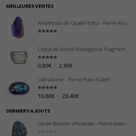
MEILLEURES VENTES
Améthyste de Qualité Extra - Pierre Roulée
5.00
sur 5
Cristal de Roche Madagascar Fragment de Pierre Brute
5.00
sur 5
P
–
0,80
€
2,90
€
l
Labradorite - Pierre Plate (Galet)
a
g
5.00
sur 5
P
–
10,80
€
23,40
€
e
l
d
DERNIERS AJOUTS
a
e
g
Opale Boulder d'Australie - Pierre plate - 8 g (Pièce n°420)
p
e
r