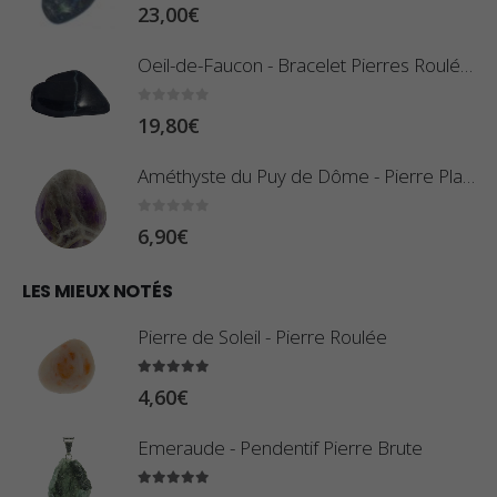
d
0
sur 5
23,00
€
i
e
x
Oeil-de-Faucon - Bracelet Pierres Roulées
p
r
:
0
sur 5
19,80
€
i
0
x
,
Améthyste du Puy de Dôme - Pierre Plate
8
:
0
sur 5
6,90
€
0
1
€
0
LES MIEUX NOTÉS
à
,
2
Pierre de Soleil - Pierre Roulée
8
,
0
5.00
sur 5
9
4,60
€
€
0
à
Emeraude - Pendentif Pierre Brute
€
2
5.00
sur 5