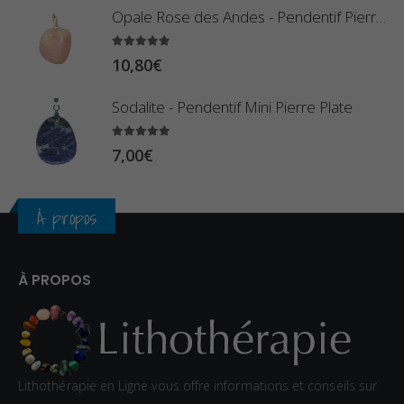
à
Opale Rose des Andes - Pendentif Pierre Roulée
€
a
2
g
5.00
sur 5
3
10,80
€
e
,
d
Sodalite - Pendentif Mini Pierre Plate
4
e
0
p
5.00
sur 5
7,00
€
€
r
i
À propos
x
:
À PROPOS
1
2
,
0
Lithothérapie en Ligne vous offre informations et conseils sur
0