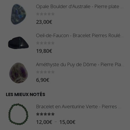
g
Opale Boulder d'Australie - Pierre plate - 8 g (Pièce n°420)
p
e
r
d
0
sur 5
23,00
€
i
e
x
Oeil-de-Faucon - Bracelet Pierres Roulées
p
r
:
0
sur 5
19,80
€
i
0
x
,
Améthyste du Puy de Dôme - Pierre Plate
8
:
0
sur 5
6,90
€
0
1
€
0
LES MIEUX NOTÉS
à
,
2
Bracelet en Aventurine Verte - Pierres Boules
8
,
0
5.00
sur 5
9
P
–
12,00
€
15,00
€
€
0
l