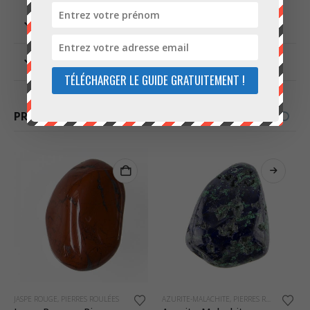
INFORMATIONS COMPLÉMENTAIRES
AVIS (0)
TÉLÉCHARGER LE GUIDE GRATUITEMENT !
PRODUITS SIMILAIRES
Ce produit a plusieurs variations. Les options peuvent être choisies sur la page du produit
Ce produit a plusieurs variations. Les options peuvent être choisies sur la page du produit
AZURITE-MALACHITE
,
PIERRES ROULÉES
OEIL-DE-TIGRE
,
PIERRES ROULÉES