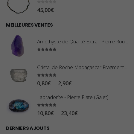
0
sur 5
45,00
€
MEILLEURES VENTES
Améthyste de Qualité Extra - Pierre Roulée
5.00
sur 5
Cristal de Roche Madagascar Fragment de Pierre Brute
5.00
sur 5
P
–
0,80
€
2,90
€
l
Labradorite - Pierre Plate (Galet)
a
g
5.00
sur 5
P
–
10,80
€
23,40
€
e
l
d
DERNIERS AJOUTS
a
e