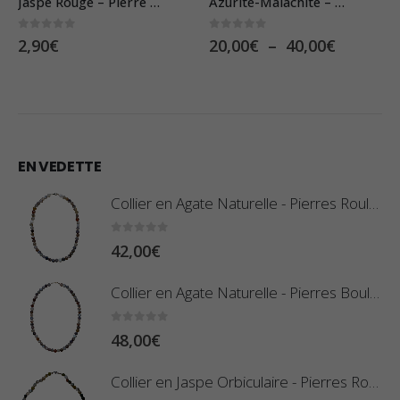
Azurite-Malachite – Pierre Roulée
Oeil-de-Tigre – Pierre Roulée
0
sur 5
5.00
sur 5
Plage
Plage
20,00
€
–
40,00
€
0,80
€
–
1,50
€
de
de
prix :
prix :
20,00€
0,80€
à
à
40,00€
1,50€
EN VEDETTE
Collier en Agate Naturelle - Pierres Roulées
0
sur 5
42,00
€
Collier en Agate Naturelle - Pierres Boules 8mm
0
sur 5
48,00
€
Collier en Jaspe Orbiculaire - Pierres Roulées