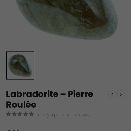
Labradorite – Pierre
Roulée
( Il n’y a pas encore d’avis. )
0
sur 5