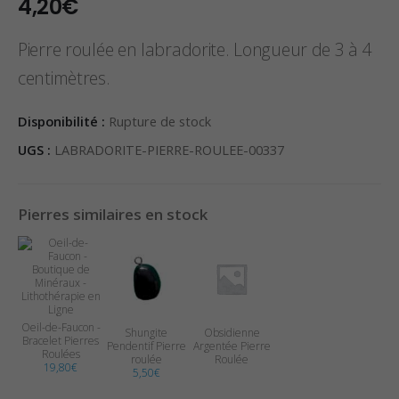
4,20
€
Pierre roulée en labradorite. Longueur de 3 à 4
centimètres.
Disponibilité :
Rupture de stock
UGS :
LABRADORITE-PIERRE-ROULEE-00337
Pierres similaires en stock
Oeil-de-Faucon -
Shungite
Obsidienne
Bracelet Pierres
Pendentif Pierre
Argentée Pierre
Roulées
roulée
Roulée
19,80
€
5,50
€