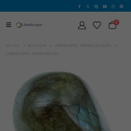
0
ACCUEIL
BOUTIQUE
LABRADORITE
,
PIERRES ROULÉES
LABRADORITE – PIERRE ROULÉE