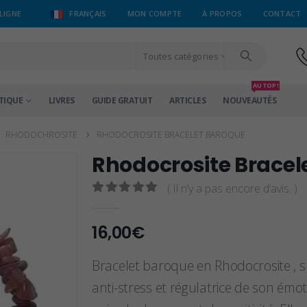
LIGNE
FRANÇAIS
MON COMPTE
À PROPOS
CONTACT
Toutes catégories
AU TOP !
TIQUE
LIVRES
GUIDE GRATUIT
ARTICLES
NOUVEAUTÉS
,
RHODOCHROSITE
RHODOCROSITE BRACELET BAROQUE
Rhodocrosite Bracel
( Il n’y a pas encore d’avis. )
0
sur 5
16,00
€
Bracelet baroque en Rhodocrosite , su
anti-stress et régulatrice de son émot