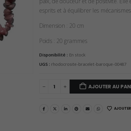
paix, de douceur et de positivité. Ell
esprits et à équilibrer les mécanismes
Dimension : 20 cm
Poids : 20 grammes
Disponibilité :
En stock
UGS :
rhodocrosite-bracelet-baroque-00487
AJOUTER AU PAN
AJOUTER 