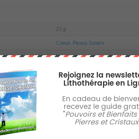
20 g
Coeur
,
Plexus Solaire
Cancer
,
Scorpion
,
Taureau
Rejoignez la newslett
Lithothérapie en Lig
En cadeau de bienve
recevez le guide gratu
"
Pouvoirs et Bienfaits
Pierres et Cristaux