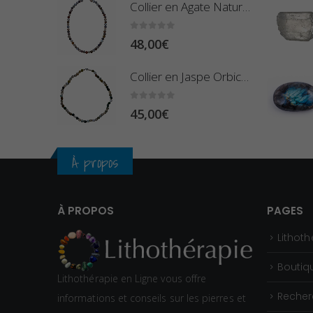
Collier en Agate Naturelle - Pierres Boules 8mm
0
sur 5
48,00
€
Collier en Jaspe Orbiculaire - Pierres Roulées
0
sur 5
45,00
€
À propos
À PROPOS
PAGES
Lithoth
Boutiq
Lithothérapie en Ligne vous offre
Recher
informations et conseils sur les pierres et