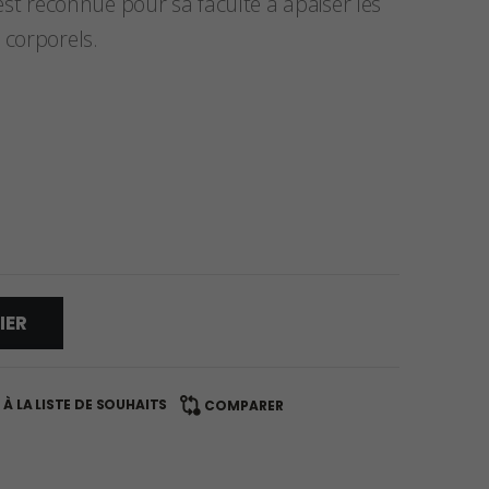
e est reconnue pour sa faculté à apaiser les
 corporels.
IER
À LA LISTE DE SOUHAITS
COMPARER