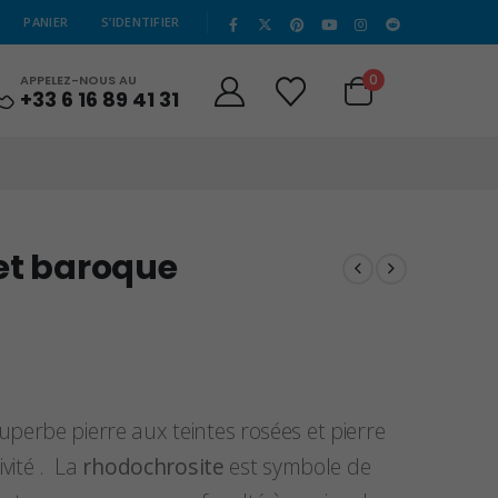
|
PANIER
S’IDENTIFIER
0
APPELEZ-NOUS AU
+33 6 16 89 41 31
et baroque
perbe pierre aux teintes rosées et pierre
ivité . La
rhodochrosite
est symbole de