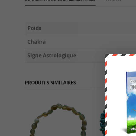
Poids
Chakra
Signe Astrologique
PRODUITS SIMILAIRES