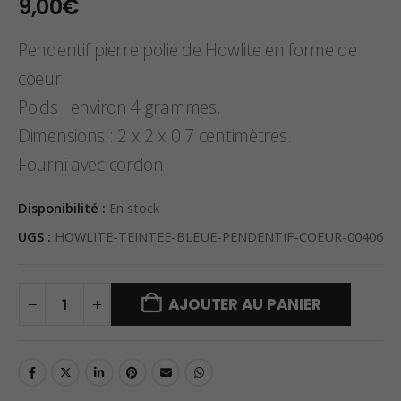
9,00
€
Pendentif pierre polie de Howlite en forme de
coeur.
Poids : environ 4 grammes.
Dimensions : 2 x 2 x 0.7 centimètres.
Fourni avec cordon.
Disponibilité :
En stock
UGS :
HOWLITE-TEINTEE-BLEUE-PENDENTIF-COEUR-00406
AJOUTER AU PANIER