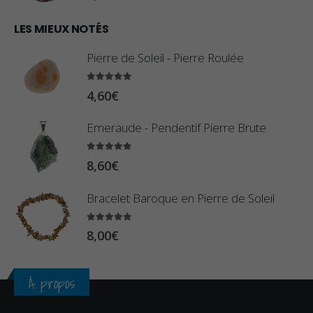
1
€
0
LES MIEUX NOTÉS
à
,
2
Pierre de Soleil - Pierre Roulée
8
,
0
5.00
sur 5
9
4,60
€
€
0
à
Emeraude - Pendentif Pierre Brute
€
2
5.00
sur 5
3
8,60
€
,
Bracelet Baroque en Pierre de Soleil
4
0
5.00
sur 5
8,00
€
€
À propos