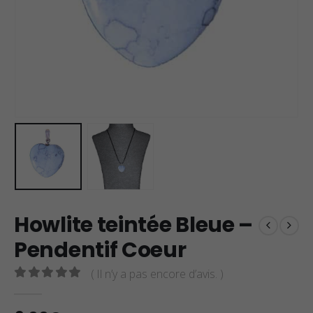
Howlite teintée Bleue –
Pendentif Coeur
( Il n’y a pas encore d’avis. )
0
sur 5