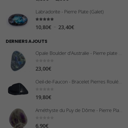
l
Labradorite - Pierre Plate (Galet)
a
g
5.00
sur 5
P
–
10,80
€
23,40
€
e
l
d
DERNIERS AJOUTS
a
e
g
Opale Boulder d'Australie - Pierre plate - 8 g (Pièce n°420)
p
e
r
d
0
sur 5
23,00
€
i
e
x
Oeil-de-Faucon - Bracelet Pierres Roulées
p
r
:
0
sur 5
19,80
€
i
0
x
,
Améthyste du Puy de Dôme - Pierre Plate
8
:
0
sur 5
6,90
€
0