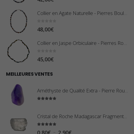
Collier en Agate Naturelle - Pierres Boules 8mm
0
sur 5
48,00
€
Collier en Jaspe Orbiculaire - Pierres Roulées
0
sur 5
45,00
€
MEILLEURES VENTES
Améthyste de Qualité Extra - Pierre Roulée
5.00
sur 5
Cristal de Roche Madagascar Fragment de Pierre Brute
5.00
sur 5
P
–
0,80
€
2,90
€