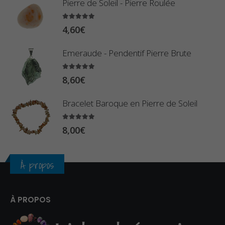
Pierre de Soleil - Pierre Roulée
8
,
0
5.00
sur 5
9
4,60
€
€
0
à
Emeraude - Pendentif Pierre Brute
€
2
5.00
sur 5
3
8,60
€
,
Bracelet Baroque en Pierre de Soleil
4
0
5.00
sur 5
8,00
€
€
À propos
À PROPOS