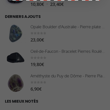
5.00
sur 5
P
–
10,80
€
23,40
€
e
l
d
DERNIERS AJOUTS
a
e
g
Opale Boulder d'Australie - Pierre plate - 8 g (Pièce n°420)
p
e
r
d
0
sur 5
23,00
€
i
e
x
Oeil-de-Faucon - Bracelet Pierres Roulées
p
r
:
0
sur 5
19,80
€
i
0
x
,
Améthyste du Puy de Dôme - Pierre Plate
8
:
0
sur 5
6,90
€
0
1
€
0
LES MIEUX NOTÉS
à
,
2