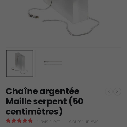
Chaîne argentée
Maille serpent (50
centimètres)
1
avis client
|
Ajouter un Avis