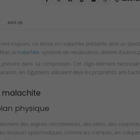
AVIS (0)
nnent toujours. Le donut en malachite présente ainsi un spe
Mais la
malachite
, symbole de renaissance, détient d’autres
très présent dans sa composition. Cet oligo-élément nécessa
aons, les Égyptiens utilisaient déjà les propriétés anti-bacté
n malachite
plan physique
itement des angines microbiennes, des otites, des conjonctivi
e les douleurs spasmodiques comme les crampes, les coliques,