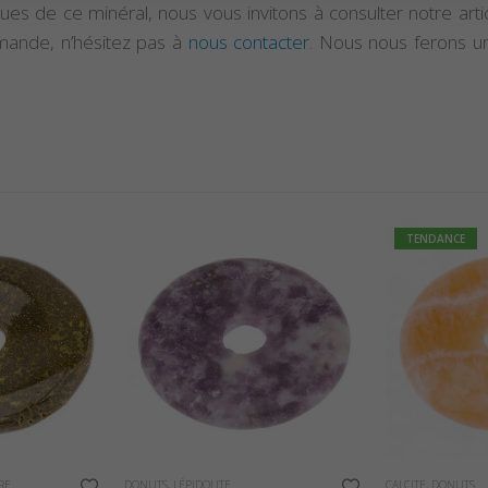
ques de ce minéral, nous vous invitons à consulter notre arti
mande, n’hésitez pas à
nous contacter
. Nous nous ferons un
TENDANCE
RE
DONUTS
,
LÉPIDOLITE
CALCITE
,
DONUTS