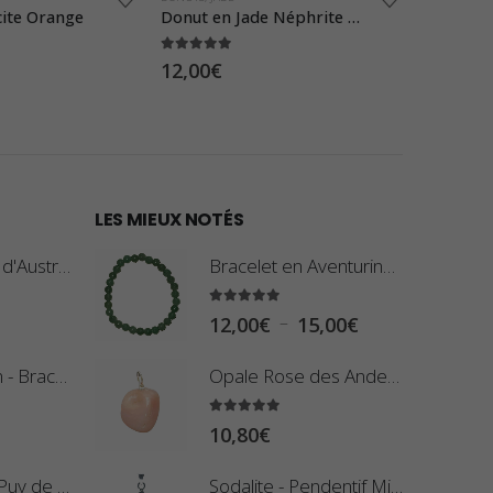
cite Orange
Donut en Jade Néphrite du Canada
Donut en
5.00
sur 5
0
sur 5
12,00
€
27,00
€
LES MIEUX NOTÉS
Opale Boulder d'Australie - Pierre plate - 8 g (Pièce n°420)
Bracelet en Aventurine Verte - Pierres Boules
5.00
sur 5
P
–
12,00
€
15,00
€
l
Oeil-de-Faucon - Bracelet Pierres Roulées
Opale Rose des Andes - Pendentif Pierre Roulée
a
g
5.00
sur 5
10,80
€
e
d
Améthyste du Puy de Dôme - Pierre Plate
Sodalite - Pendentif Mini Pierre Plate