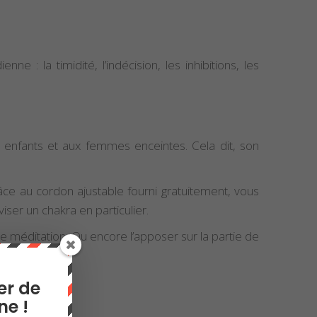
 : la timidité, l’indécision, les inhibitions, les
x enfants et aux femmes enceintes. Cela dit, son
ce au cordon ajustable fourni gratuitement, vous
iser un chakra en particulier.
e méditation. Ou encore l’apposer sur la partie de
s.
er de
ne !