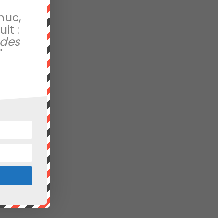
nue,
it :
 des
"