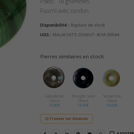
Poids : 18 grammes.
Fourni avec cordon.
Disponibilité :
Rupture de stock
UGS :
MALACHITE-DONUT-4CM-00044
Pierres similaires en stock
Labradorite
Shungite noire
Serpentine
Donut
Donut
Donut
19,80
€
19,50
€
14,00
€
Trouver sur Amazon
AJOUTER 