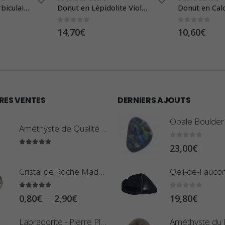
Donut en Jaspe Orbiculaire
Donut en Lépidolite Violette
Donut en Cal
0
sur 5
0
sur 5
14,70
€
10,60
€
RES VENTES
DERNIERS AJOUTS
Améthyste de Qualité Extra - Pierre Roulée
0
sur 5
23,00
€
5.00
sur 5
Cristal de Roche Madagascar Fragment de Pierre Brute
5.00
sur 5
0
sur 5
P
–
0,80
€
2,90
€
19,80
€
l
Labradorite - Pierre Plate (Galet)