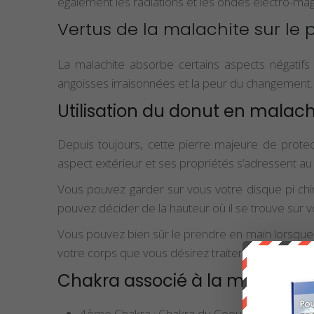
également les radiations et les ondes électro-ma
Vertus de la malachite sur le p
La malachite absorbe certains aspects négatifs de
angoisses irraisonnées et la peur du changement.
Utilisation du donut en malach
Depuis toujours, cette pierre majeure de protec
aspect extérieur et ses propriétés s’adressent a
Vous pouvez garder sur vous votre disque pi chi
pouvez décider de la hauteur où il se trouve sur vot
Vous pouvez bien sûr le prendre en main lorsque v
votre corps que vous désirez traiter. Cela peut no
Chakra associé à la malachite
4ème Chakra : Chakra du Coeur (ou
Anahat