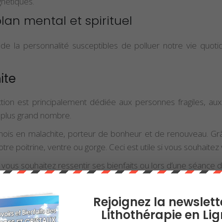
gnétiques.
lan mental et spirituel
 la personnalité susceptibles de polluer notre vie quotidienne
ite
tion est principalement dédiée aux personnes fragiles, au
u plus grand nombre.
nois en malachite, porteur de bonheur et de renouveau. Grâ
re poitrine, ventre ou gorge. Ceci est utile si vous souhaitez v
ous souhaitez ressentir ses bienfaits ou lors d’une séance d
tamment être le cas lorsque vous l’utilisez contre des douleur
Rejoignez la newslett
Lithothérapie en Lig
a
en sanscrit)