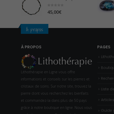
0
sur 5
45,00
€
À propos
À PROPOS
PAGES
Lithoth
Boutiq
Lithothérapie en Ligne vous offre
Recher
informations et conseils sur les pierres et
cristaux de soins. Sur notre site, trouvez la
Liste d
pierre dont vous recherchez les bienfaits
Article
et commandez-la dans plus de 50 pays
grâce à notre boutique en ligne. Nous vous
Guide 