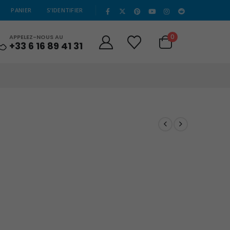
|
PANIER
S’IDENTIFIER
0
APPELEZ-NOUS AU
+33 6 16 89 41 31