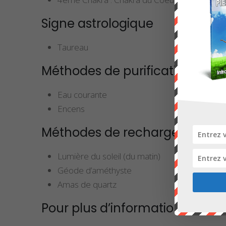
Signe astrologique
Taureau
Méthodes de purification
Eau courante
Encens
Méthodes de rechargement
Lumière du soleil (du matin)
Géode d’améthyste
Amas de quartz
Pour plus d’informations