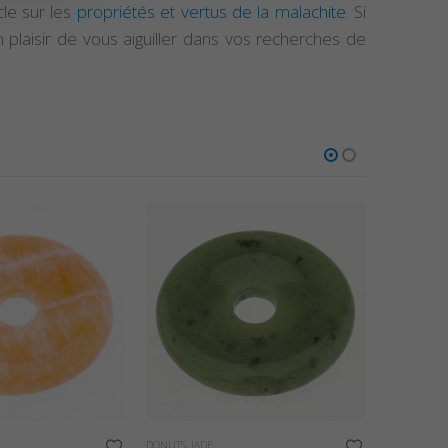
cle sur les
propriétés et vertus de la malachite
. Si
 plaisir de vous aiguiller dans vos recherches de
TENDAN
DONUTS
,
JADE
DONUTS
,
LAP