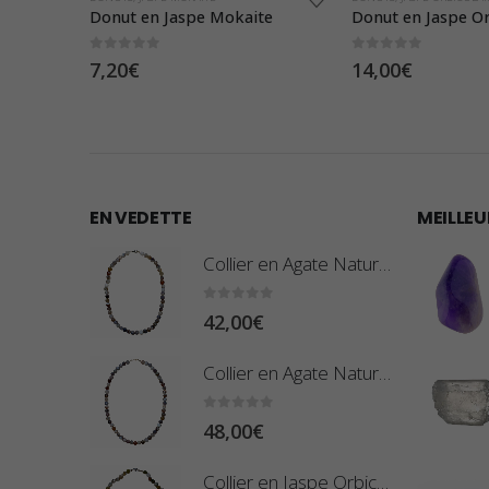
reau
Donut en Jaspe Mokaite
0
sur 5
0
sur 5
7,20
€
14,00
€
EN VEDETTE
MEILLEU
Collier en Agate Naturelle - Pierres Roulées
0
sur 5
42,00
€
Collier en Agate Naturelle - Pierres Boules 8mm
0
sur 5
48,00
€
Collier en Jaspe Orbiculaire - Pierres Roulées