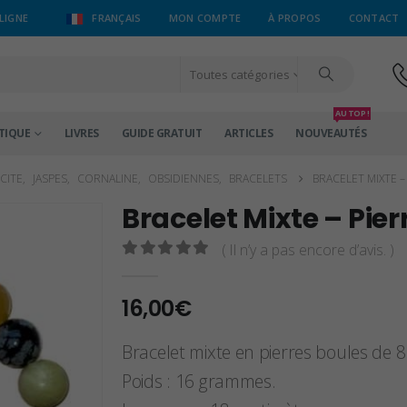
LIGNE
FRANÇAIS
MON COMPTE
À PROPOS
CONTACT
Toutes catégories
AU TOP !
TIQUE
LIVRES
GUIDE GRATUIT
ARTICLES
NOUVEAUTÉS
CITE
,
JASPES
,
CORNALINE
,
OBSIDIENNES
,
BRACELETS
BRACELET MIXTE 
Bracelet Mixte – Pi
( Il n’y a pas encore d’avis. )
0
sur 5
16,00
€
Bracelet mixte en pierres boules de 8 
Poids : 16 grammes.