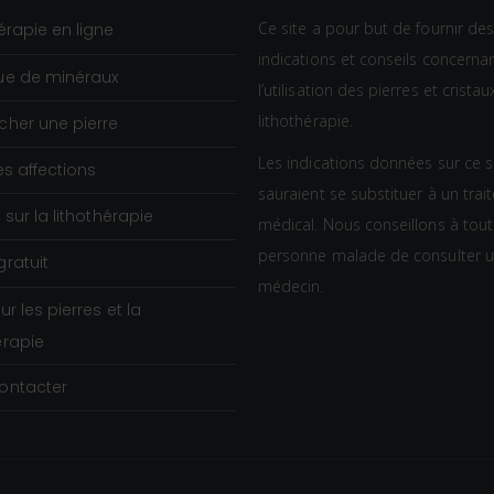
i
e
Ce site a pour but de fournir de
x
érapie en ligne
p
indications et conseils concerna
ue de minéraux
r
l’utilisation des pierres et crista
:
i
lithothérapie.
0
cher une pierre
x
,
Les indications données sur ce s
es affections
8
sauraient se substituer à un tra
:
0
s sur la lithothérapie
médical. Nous conseillons à tou
1
€
personne malade de consulter 
gratuit
0
à
médecin.
,
2
sur les pierres et la
8
,
érapie
0
9
ontacter
€
0
à
€
2
3