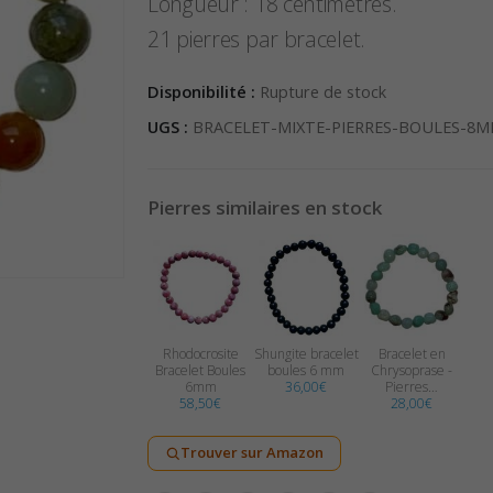
Longueur : 18 centimètres.
21 pierres par bracelet.
Disponibilité :
Rupture de stock
UGS :
BRACELET-MIXTE-PIERRES-BOULES-8M
Pierres similaires en stock
Rhodocrosite
Shungite bracelet
Bracelet en
Bracelet Boules
boules 6 mm
Chrysoprase -
6mm
36,00
€
Pierres…
58,50
€
28,00
€
Trouver sur Amazon