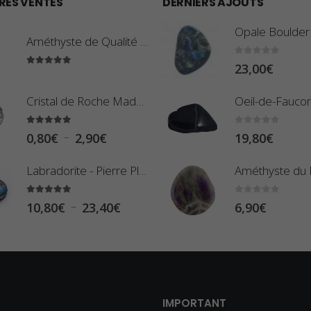
RES VENTES
DERNIERS AJOUTS
Améthyste de Qualité Extra - Pierre Roulée
0
sur 5
23,00
€
5.00
sur 5
Cristal de Roche Madagascar Fragment de Pierre Brute
5.00
sur 5
0
sur 5
P
–
0,80
€
2,90
€
19,80
€
l
Labradorite - Pierre Plate (Galet)
a
g
5.00
sur 5
0
sur 5
P
–
10,80
€
23,40
€
6,90
€
e
l
d
a
e
g
p
e
r
d
IMPORTANT