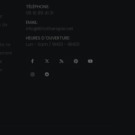
1
TÉLÉPHONE:
s
2
06 16 89 41 31
nt
,
EMAIL:
ux de
0
info@lithotherapie.net
0
HEURES D'OUVERTURE:
Lun - Sam / 9H00 - 18H00
ite ne
€
itement
à
te
1
un
5
,
0
0
€