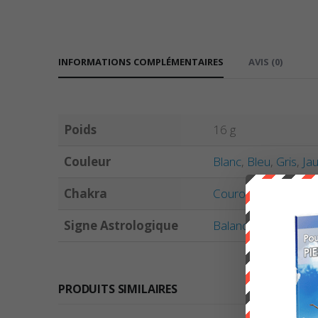
INFORMATIONS COMPLÉMENTAIRES
AVIS (0)
Poids
16 g
Couleur
Blanc
,
Bleu
,
Gris
,
Ja
Chakra
Couronne
,
Troisièm
Signe Astrologique
Balance
,
Bélier
,
Can
PRODUITS SIMILAIRES