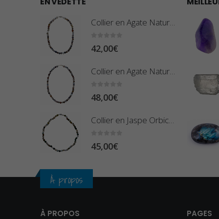
EN VEDETTE
MEILLEU
Collier en Agate Naturelle - Pierres Roulées
0
sur 5
42,00
€
Collier en Agate Naturelle - Pierres Boules 8mm
0
sur 5
48,00
€
Collier en Jaspe Orbiculaire - Pierres Roulées
0
sur 5
45,00
€
À propos
À PROPOS
PAGES