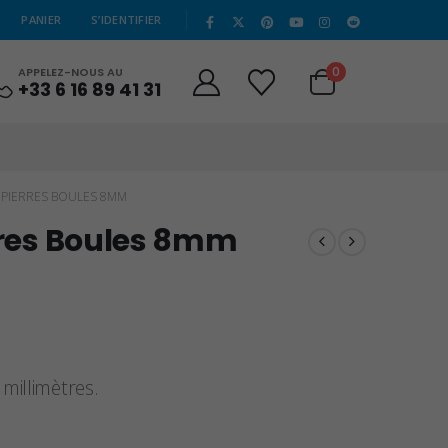
|
PANIER
S’IDENTIFIER
0
APPELEZ-NOUS AU
+33 6 16 89 41 31
– PIERRES BOULES 8MM
erres Boules 8mm
millimètres.