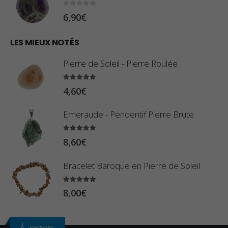
8
:
0
sur 5
6,90
€
0
1
€
0
LES MIEUX NOTÉS
à
,
2
Pierre de Soleil - Pierre Roulée
8
,
0
5.00
sur 5
9
4,60
€
€
0
à
Emeraude - Pendentif Pierre Brute
€
2
5.00
sur 5
3
8,60
€
,
Bracelet Baroque en Pierre de Soleil
4
0
5.00
sur 5
8,00
€
€
À propos