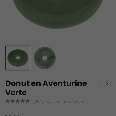
Donut en Aventurine
Verte
( Il n’y a pas encore d’avis. )
0
sur 5