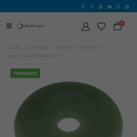
0
ACCUEIL
BOUTIQUE
DONUTS
,
AVENTURINE
DONUT EN AVENTURINE VERTE
TENDANCE