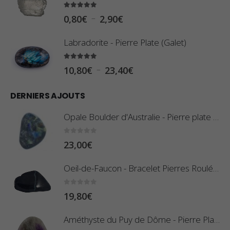
5.00
sur 5
P
–
0,80
€
2,90
€
l
Labradorite - Pierre Plate (Galet)
a
g
5.00
sur 5
P
–
10,80
€
23,40
€
e
l
d
DERNIERS AJOUTS
a
e
g
Opale Boulder d'Australie - Pierre plate - 8 g (Pièce n°420)
p
e
r
d
0
sur 5
23,00
€
i
e
x
Oeil-de-Faucon - Bracelet Pierres Roulées
p
r
:
0
sur 5
19,80
€
i
0
x
,
Améthyste du Puy de Dôme - Pierre Plate