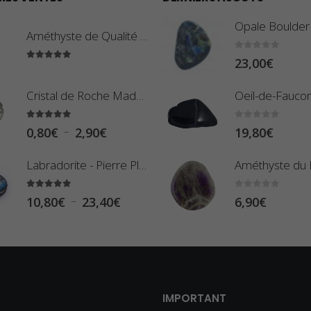
Améthyste de Qualité Extra - Pierre Roulée
0
sur 5
23,00
€
5.00
sur 5
Cristal de Roche Madagascar Fragment de Pierre Brute
5.00
sur 5
0
sur 5
P
–
0,80
€
2,90
€
19,80
€
l
Labradorite - Pierre Plate (Galet)
a
g
5.00
sur 5
0
sur 5
P
–
10,80
€
23,40
€
6,90
€
e
l
d
a
e
g
p
e
r
d
IMPORTANT
i