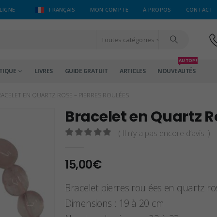
LIGNE
FRANÇAIS
MON COMPTE
À PROPOS
CONTACT
Toutes catégories
AU TOP !
TIQUE
LIVRES
GUIDE GRATUIT
ARTICLES
NOUVEAUTÉS
RACELET EN QUARTZ ROSE – PIERRES ROULÉES
Bracelet en Quartz R
( Il n’y a pas encore d’avis. )
0
sur 5
15,00
€
Bracelet pierres roulées en quartz ro
Dimensions : 19 à 20 cm