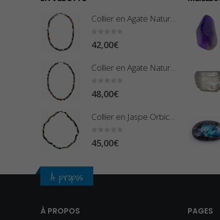
Collier en Agate Naturelle - Pierres Roulées
0
sur 5
42,00
€
Collier en Agate Naturelle - Pierres Boules 8mm
0
sur 5
48,00
€
Collier en Jaspe Orbiculaire - Pierres Roulées
0
sur 5
45,00
€
À propos
À PROPOS
PAGES