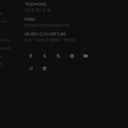
2
TÉLÉPHONE:
s
0
06 16 89 41 31
nt
,
EMAIL:
ux de
0
info@lithotherapie.net
0
HEURES D'OUVERTURE:
Lun - Sam / 9H00 - 18H00
ite ne
€
itement
à
te
3
un
2
,
0
0
€