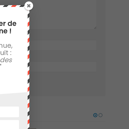
er de
ne !
nue,
it :
 des
"