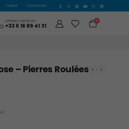
|
PANIER
S’IDENTIFIER
0
APPELEZ-NOUS AU
+33 6 16 89 41 31
ose – Pierres Roulées
se