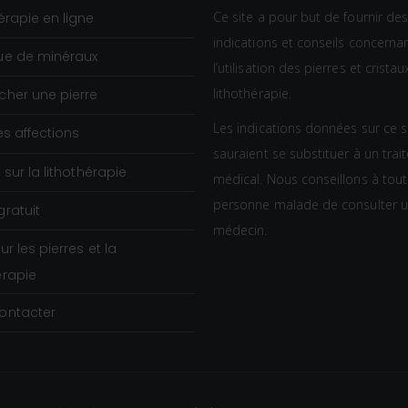
e
Ce site a pour but de fournir de
x
érapie en ligne
p
indications et conseils concerna
ue de minéraux
r
l’utilisation des pierres et crista
:
i
lithothérapie.
0
cher une pierre
x
,
Les indications données sur ce s
es affections
8
sauraient se substituer à un tra
:
0
s sur la lithothérapie
médical. Nous conseillons à tou
1
€
personne malade de consulter 
gratuit
0
à
médecin.
,
2
sur les pierres et la
8
,
érapie
0
9
ontacter
€
0
à
€
2
3