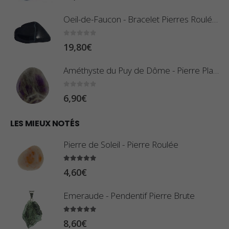
e
x
Oeil-de-Faucon - Bracelet Pierres Roulées
p
r
:
0
sur 5
19,80
€
i
0
x
,
Améthyste du Puy de Dôme - Pierre Plate
8
:
0
sur 5
6,90
€
0
1
€
0
LES MIEUX NOTÉS
à
,
2
Pierre de Soleil - Pierre Roulée
8
,
0
5.00
sur 5
9
4,60
€
€
0
à
Emeraude - Pendentif Pierre Brute
€
2
5.00
sur 5
3
8,60
€