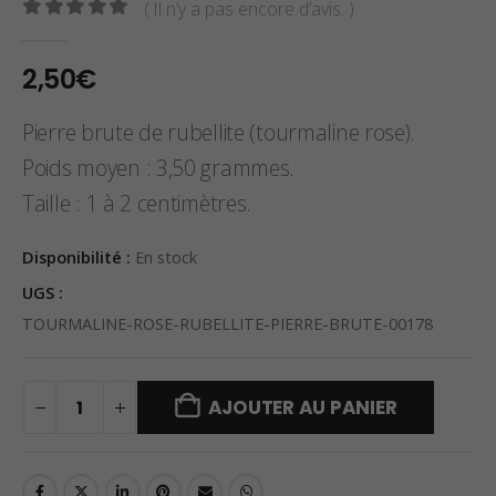
( Il n’y a pas encore d’avis. )
0
sur 5
2,50
€
Pierre brute de rubellite (tourmaline rose).
Poids moyen : 3,50 grammes.
Taille : 1 à 2 centimètres.
Disponibilité :
En stock
UGS :
TOURMALINE-ROSE-RUBELLITE-PIERRE-BRUTE-00178
AJOUTER AU PANIER