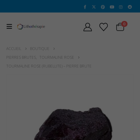
0
ACCUEIL
BOUTIQUE
PIERRES BRUTES
,
TOURMALINE ROSE
TOURMALINE ROSE (RUBELLITE) – PIERRE BRUTE