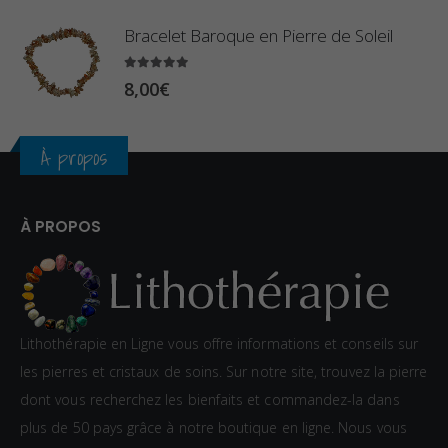
,
Bracelet Baroque en Pierre de Soleil
4
0
5.00
sur 5
8,00
€
€
À propos
À PROPOS
Lithothérapie en Ligne vous offre informations et conseils sur
les pierres et cristaux de soins. Sur notre site, trouvez la pierre
dont vous recherchez les bienfaits et commandez-la dans
plus de 50 pays grâce à notre boutique en ligne. Nous vous