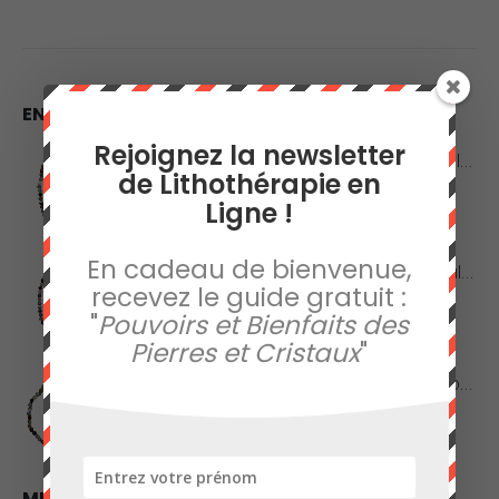
prix :
1,00€
à
6,90€
EN VEDETTE
Rejoignez la newsletter
Collier en Agate Naturelle - Pierres Roulées
de Lithothérapie en
Ligne !
0
sur 5
42,00
€
En cadeau de bienvenue,
Collier en Agate Naturelle - Pierres Boules 8mm
recevez le guide gratuit :
"
Pouvoirs et Bienfaits des
0
sur 5
48,00
€
Pierres et Cristaux
"
Collier en Jaspe Orbiculaire - Pierres Roulées
0
sur 5
45,00
€
MEILLEURES VENTES