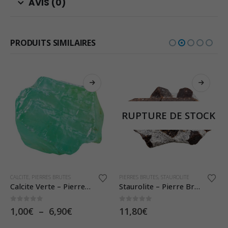
AVIS (0)
PRODUITS SIMILAIRES
RUPTURE DE STOCK
Ce produit a plusieurs variations. Les options peuvent être choisies sur la page du produit
CALCITE
,
PIERRES BRUTES
PIERRES BRUTES
,
STAUROLITE
Calcite Verte – Pierre Brute
Staurolite – Pierre Brute
0
sur 5
0
sur 5
Plage
1,00
€
–
6,90
€
11,80
€
de