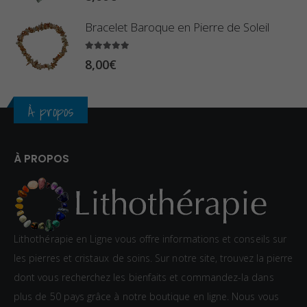
,
Bracelet Baroque en Pierre de Soleil
4
0
5.00
sur 5
8,00
€
€
À propos
À PROPOS
Lithothérapie en Ligne vous offre informations et conseils sur
les pierres et cristaux de soins. Sur notre site, trouvez la pierre
dont vous recherchez les bienfaits et commandez-la dans
plus de 50 pays grâce à notre boutique en ligne. Nous vous