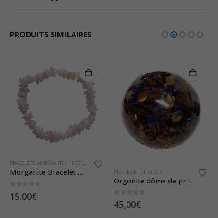
PRODUITS SIMILAIRES
SITE
BRACELETS
,
MORGANITE
,
PIERRES ET CRISTAUX
Morganite Bracelet baroque
PIERRES ET CRISTAUX
Orgonite dôme de protection
0
sur 5
15,00
€
0
sur 5
45,00
€