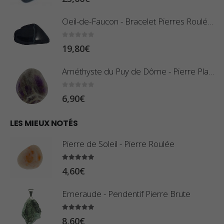
i
e
x
Oeil-de-Faucon - Bracelet Pierres Roulées
p
r
:
0
sur 5
19,80
€
i
0
x
,
Améthyste du Puy de Dôme - Pierre Plate
8
:
0
sur 5
6,90
€
0
1
€
0
LES MIEUX NOTÉS
à
,
2
Pierre de Soleil - Pierre Roulée
8
,
0
5.00
sur 5
9
4,60
€
€
0
à
Emeraude - Pendentif Pierre Brute
€
2
5.00
sur 5
3
8,60
€