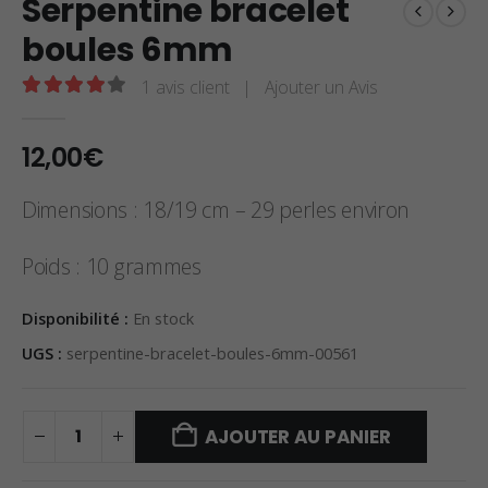
Serpentine bracelet
boules 6mm
1
avis client
|
Ajouter un Avis
4.00
sur 5
12,00
€
Dimensions : 18/19 cm – 29 perles environ
Poids : 10 grammes
Disponibilité :
En stock
UGS :
serpentine-bracelet-boules-6mm-00561
AJOUTER AU PANIER