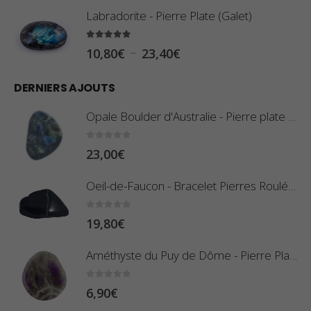
l
Labradorite - Pierre Plate (Galet)
a
g
5.00
sur 5
P
–
10,80
€
23,40
€
e
l
d
DERNIERS AJOUTS
a
e
g
Opale Boulder d'Australie - Pierre plate - 8 g (Pièce n°420)
p
e
r
d
0
sur 5
23,00
€
i
e
x
Oeil-de-Faucon - Bracelet Pierres Roulées
p
r
:
0
sur 5
19,80
€
i
0
x
,
Améthyste du Puy de Dôme - Pierre Plate
8
:
0
sur 5
6,90
€
0
1