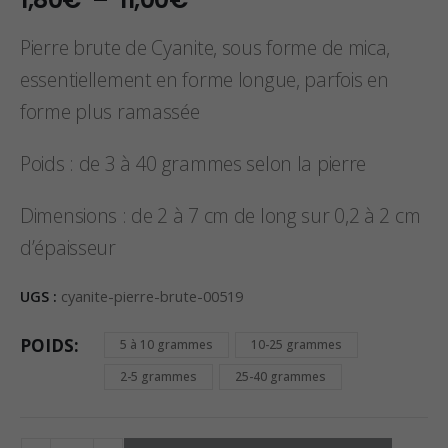
de
prix :
Pierre brute de Cyanite, sous forme de mica,
1,80€
essentiellement en forme longue, parfois en
à
forme plus ramassée
11,00€
Poids : de 3 à 40 grammes selon la pierre
Dimensions : de 2 à 7 cm de long sur 0,2 à 2 cm
d’épaisseur
UGS :
cyanite-pierre-brute-00519
POIDS
5 à 10 grammes
10-25 grammes
2-5 grammes
25-40 grammes