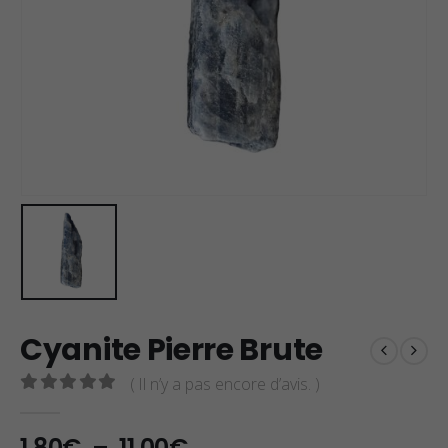
Cyanite Pierre Brute
( Il n’y a pas encore d’avis. )
0
sur 5
Plage
1,80
€
–
11,00
€