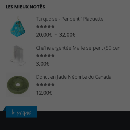
€
0
LES MIEUX NOTÉS
à
,
2
Turquoise - Pendentif Plaquette
8
,
0
5.00
sur 5
9
P
–
20,00
€
32,00
€
€
0
l
à
Chaîne argentée Maille serpent (50 centimètres)
€
a
2
g
5.00
sur 5
3
3,00
€
e
,
d
Donut en Jade Néphrite du Canada
4
e
0
p
5.00
sur 5
12,00
€
€
r
i
À propos
x