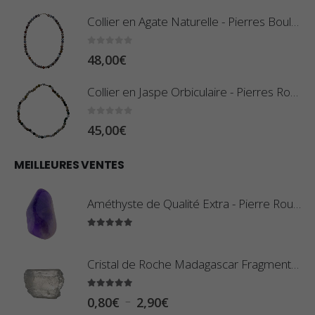
Collier en Agate Naturelle - Pierres Boules 8mm
0
sur 5
48,00
€
Collier en Jaspe Orbiculaire - Pierres Roulées
0
sur 5
45,00
€
MEILLEURES VENTES
Améthyste de Qualité Extra - Pierre Roulée
5.00
sur 5
Cristal de Roche Madagascar Fragment de Pierre Brute
5.00
sur 5
P
–
0,80
€
2,90
€