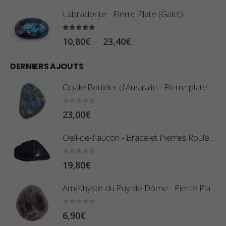
l
Labradorite - Pierre Plate (Galet)
a
g
5.00
sur 5
P
–
10,80
€
23,40
€
e
l
d
DERNIERS AJOUTS
a
e
g
Opale Boulder d'Australie - Pierre plate - 8 g (Pièce n°420)
p
e
r
d
0
sur 5
23,00
€
i
e
x
Oeil-de-Faucon - Bracelet Pierres Roulées
p
r
:
0
sur 5
19,80
€
i
0
x
,
Améthyste du Puy de Dôme - Pierre Plate
8
:
0
sur 5
6,90
€
0
1