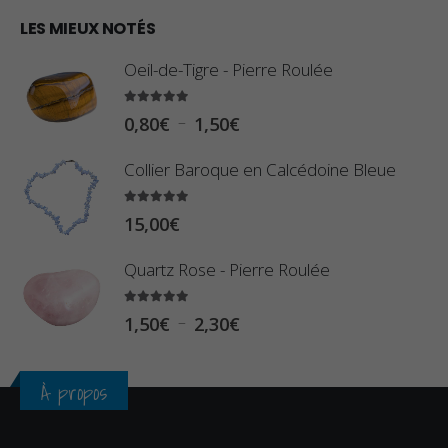
€
0
LES MIEUX NOTÉS
à
,
2
Oeil-de-Tigre - Pierre Roulée
8
,
0
5.00
sur 5
9
P
–
0,80
€
1,50
€
€
0
l
à
Collier Baroque en Calcédoine Bleue
€
a
2
g
5.00
sur 5
3
15,00
€
e
,
d
Quartz Rose - Pierre Roulée
4
e
0
p
5.00
sur 5
P
–
1,50
€
2,30
€
€
r
l
i
a
À propos
x
g
e