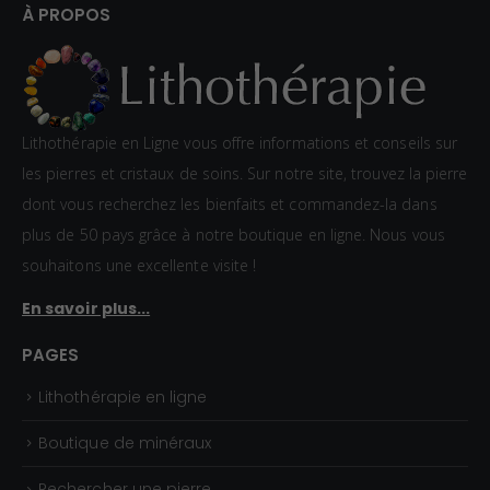
:
d
À PROPOS
0
e
,
p
8
r
0
i
Lithothérapie en Ligne vous offre informations et conseils sur
€
x
les pierres et cristaux de soins. Sur notre site, trouvez la pierre
à
dont vous recherchez les bienfaits et commandez-la dans
1
:
plus de 50 pays grâce à notre boutique en ligne. Nous vous
,
1
souhaitons une excellente visite !
5
,
En savoir plus...
0
5
€
0
PAGES
€
Lithothérapie en ligne
à
2
Boutique de minéraux
,
Rechercher une pierre