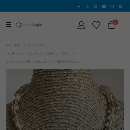
0
ACCUEIL
BOUTIQUE
PIERRES ET CRISTAUX
,
QUARTZ FUMÉ
QUARTZ FUMÉ – COLLIER PIERRES ROULÉES