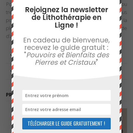
Pour le purifier, passez-le sous l’eau courante ou
Rejoignez la newsletter
trempez-le dans un bol d’eau durant la nuit. Vous
de Lithothérapie en
pouvez le recharger par exposition à la lumière de la
Ligne !
pleine lune pendant une nuit, ou encore sur une géode
d’améthyste ou un amas de quartz.
En cadeau de bienvenue,
recevez le guide gratuit :
"
Pouvoirs et Bienfaits des
INFORMATIONS COMPLÉMENTAIRES
Pierres et Cristaux
"
AVIS (0)
PRODUITS SIMILAIRES
TÉLÉCHARGER LE GUIDE GRATUITEMENT !