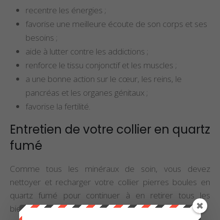
recentre les énergies ;
favorise une meilleure écoute de son corps et ses
besoins ;
aide à lutter contre les addictions ;
renforce le tissu conjonctif et les muscles ;
a une bonne action sur le cœur, les reins, le
pancréas et les organes génitaux ;
favorise la fertilité.
Entretien de votre collier en quartz
fumé
Comme tous les minéraux de soin, vous devez
nettoyer et recharger votre collier pierres boules en
quartz fumé pour continuer à en retirer tous les
bienfaits.