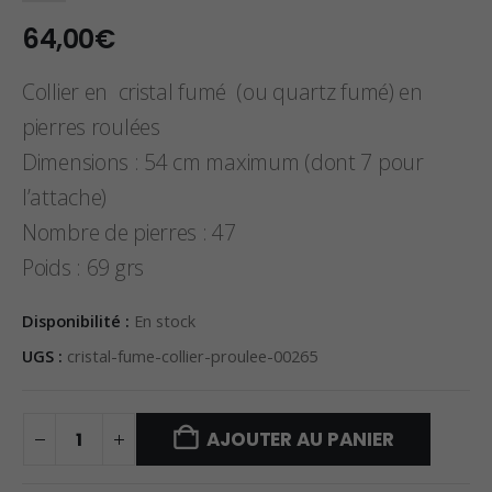
64,00
€
Collier en cristal fumé (ou quartz fumé) en
pierres roulées
Dimensions : 54 cm maximum (dont 7 pour
l’attache)
Nombre de pierres : 47
Poids : 69 grs
Disponibilité :
En stock
UGS :
cristal-fume-collier-proulee-00265
AJOUTER AU PANIER