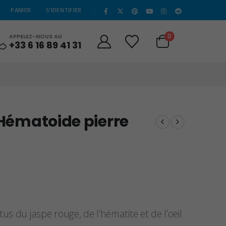
|
PANIER
S’IDENTIFIER
0
APPELEZ-NOUS AU
+33 6 16 89 41 31
 Hématoide pierre
us du jaspe rouge, de l’hématite et de l’oeil