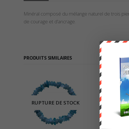
Minéral composé du mélange naturel de trois pierre
de courage et d’ancrage.
PRODUITS SIMILAIRES
RUPTURE DE STOCK