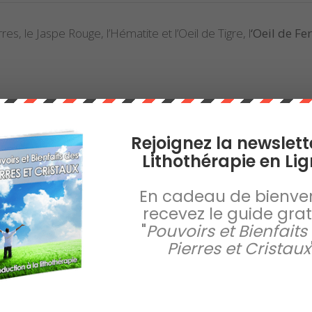
s, le Jaspe Rouge, l’Hématite et l’Oeil de Tigre, l
‘Oeil de Fer
Rejoignez la newslett
Lithothérapie en Lig
En cadeau de bienve
recevez le guide gratu
"
Pouvoirs et Bienfaits
Pierres et Cristaux