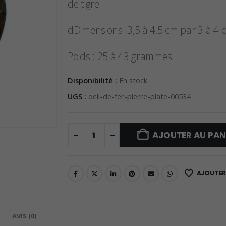
de tigre
dDimensions: 3,5 à 4,5 cm par 3 à 4 
Poids : 25 à 43 grammes
Disponibilité :
En stock
UGS :
oeil-de-fer-pierre-plate-00534
AJOUTER AU PAN
AJOUTER 
AVIS (0)