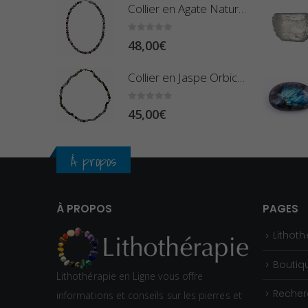
Collier en Agate Naturelle - Pierres Boules 8mm
0
sur 5
48,00
€
Collier en Jaspe Orbiculaire - Pierres Roulées
0
sur 5
45,00
€
À propos
À PROPOS
PAGES
Lithoth
Boutiq
Lithothérapie en Ligne vous offre
Recher
informations et conseils sur les pierres et