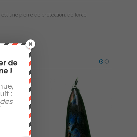
est une pierre de protection, de force,
er de
ne !
nue,
it :
 des
"