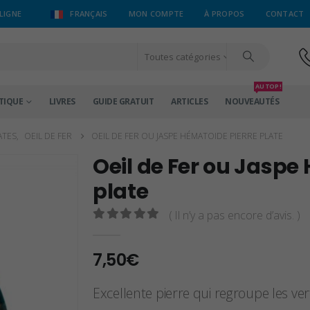
LIGNE
FRANÇAIS
MON COMPTE
À PROPOS
CONTACT
Toutes catégories
AU TOP !
TIQUE
LIVRES
GUIDE GRATUIT
ARTICLES
NOUVEAUTÉS
ATES
,
OEIL DE FER
OEIL DE FER OU JASPE HÉMATOIDE PIERRE PLATE
Oeil de Fer ou Jaspe
plate
( Il n’y a pas encore d’avis. )
0
sur 5
7,50
€
Excellente pierre qui regroupe les vert