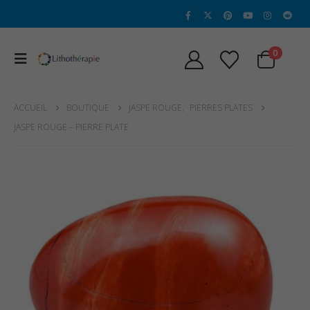
0
ACCUEIL
BOUTIQUE
JASPE ROUGE
,
PIERRES PLATES
JASPE ROUGE – PIERRE PLATE