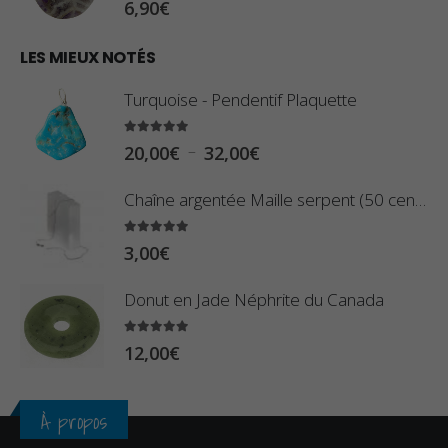
6,90
€
0
1
€
0
LES MIEUX NOTÉS
à
,
2
Turquoise - Pendentif Plaquette
8
,
0
5.00
sur 5
9
P
–
20,00
€
32,00
€
€
0
l
à
Chaîne argentée Maille serpent (50 centimètres)
€
a
2
g
5.00
sur 5
3
3,00
€
e
,
d
Donut en Jade Néphrite du Canada
4
e
0
p
5.00
sur 5
12,00
€
€
r
i
À propos
x