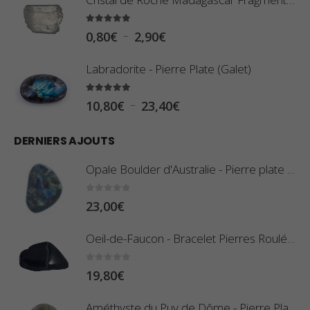
5.00
sur 5
P
–
0,80
€
2,90
€
l
Labradorite - Pierre Plate (Galet)
a
g
5.00
sur 5
P
–
10,80
€
23,40
€
e
l
d
DERNIERS AJOUTS
a
e
g
Opale Boulder d'Australie - Pierre plate - 8 g (Pièce n°420)
p
e
r
d
0
sur 5
23,00
€
i
e
x
Oeil-de-Faucon - Bracelet Pierres Roulées
p
r
:
0
sur 5
19,80
€
i
0
x
,
Améthyste du Puy de Dôme - Pierre Plate