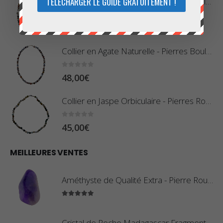
TÉLÉCHARGER LE GUIDE GRATUITEMENT !
Collier en Agate Naturelle - Pierres Roulées
0
sur 5
42,00
€
Collier en Agate Naturelle - Pierres Boules 8mm
0
sur 5
48,00
€
Collier en Jaspe Orbiculaire - Pierres Roulées
0
sur 5
45,00
€
MEILLEURES VENTES
Améthyste de Qualité Extra - Pierre Roulée
5.00
sur 5
Cristal de Roche Madagascar Fragment de Pierre Brute