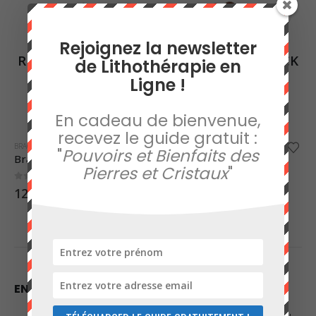
Rejoignez la newsletter
RUPTURE DE STOCK
RUPTURE DE STOCK
de Lithothérapie en
Ligne !
En cadeau de bienvenue,
recevez le guide gratuit :
BRACELETS
,
CALCÉDOINE
BRACELETS
,
JASPE ROUGE
"
Pouvoirs et Bienfaits des
Bracelet Baroque en Calcédoine
Bracelet en Jaspe Rouge – Pierres Boules 8mm
Pierres et Cristaux
"
0
sur 5
0
sur 5
12,00
€
15,00
€
EN VEDETTE