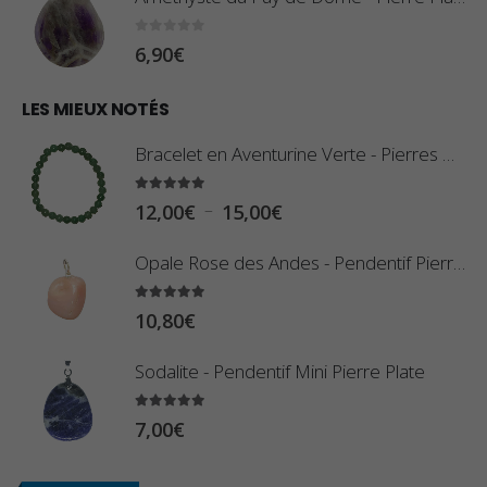
8
:
0
sur 5
6,90
€
0
1
€
0
LES MIEUX NOTÉS
à
,
2
Bracelet en Aventurine Verte - Pierres Boules
8
,
0
5.00
sur 5
9
P
–
12,00
€
15,00
€
€
0
l
à
Opale Rose des Andes - Pendentif Pierre Roulée
€
a
2
g
5.00
sur 5
3
10,80
€
e
,
d
Sodalite - Pendentif Mini Pierre Plate
4
e
0
p
5.00
sur 5
7,00
€
€
r
i