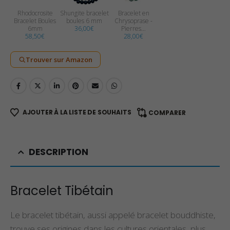
Rhodocrosite
Shungite bracelet
Bracelet en
Bracelet Boules
boules 6 mm
Chrysoprase -
6mm
36,00
€
Pierres…
58,50
€
28,00
€
Trouver sur Amazon
AJOUTER À LA LISTE DE SOUHAITS
COMPARER
DESCRIPTION
Bracelet Tibétain
Le bracelet tibétain, aussi appelé bracelet bouddhiste,
trouve ses origines dans les cultures orientales, plus