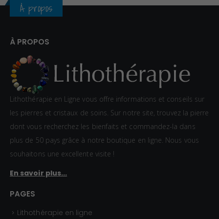
À propos
x
:
À PROPOS
1
2
,
0
Lithothérapie en Ligne vous offre informations et conseils sur
0
les pierres et cristaux de soins. Sur notre site, trouvez la pierre
€
dont vous recherchez les bienfaits et commandez-la dans
à
plus de 50 pays grâce à notre boutique en ligne. Nous vous
1
souhaitons une excellente visite !
5
En savoir plus...
,
0
PAGES
0
Lithothérapie en ligne
€