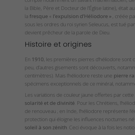
la Bible, Père et Docteur de l’Église latine), était 
la
fresque
«
l’expulsion d’Héliodore »
, créée p
sous les ordres du roi syrien Seleucus, est tué p
devient prêcheur de la parole de Dieu.
Histoire et origines
En
1910
, les premières pierres d’héliodore sont
peu, d’autres gisements sont découverts, notammen
centimètres). Mais l’héliodore reste une
pierre r
spécimens exceptionnels de ce minéral, notammen
Les variations de couleur jaune offertes par cett
solarité et de divinité
. Pour les Chrétiens, l’héli
de renouveau ; en Inde, l’héliodore représente l’
protection qui éloigne les influences nocturnes 
soleil à son zénith
. Ceci évoque à la fois les not