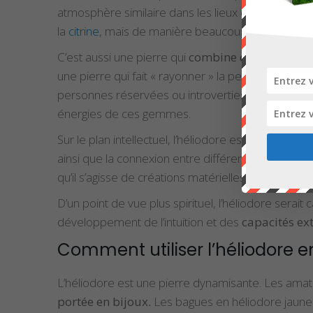
atmosphère similaire dans les lieux où elle se tro
la
citrine
, mais de manière beaucoup plus décuplée
C’est aussi une pierre qui
combine des énergies 
une pierre qui fait « rayonner » la personne qui l’a
personnes réservées ou introverties, au sens où e
énergies de ces gemmes.
Sur le plan intellectuel, l’héliodore est
favorable à
ainsi que la connexion entre différentes zones du
qu’il s’agisse de créations matérielles ou immatériel
D’un point de vue plus spirituel, l’héliodore sera
développement de l’intuition et des
capacités ext
Comment utiliser l’héliodore en
L’héliodore est une pierre dynamisante. Les amateu
portée en bijoux.
Les bagues en héliodore jaune d