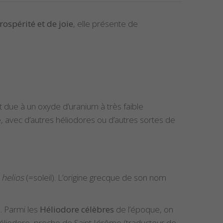
rospérité et de joie
, elle présente de
st due à un oxyde d’uranium à très faible
e
, avec d’autres héliodores ou d’autres sortes de
t
helios
(=soleil). L’origine grecque de son nom
e. Parmi les
Héliodore célèbres
de l’époque, on
éliodore, proche de Saint Jérôme (traducteur de