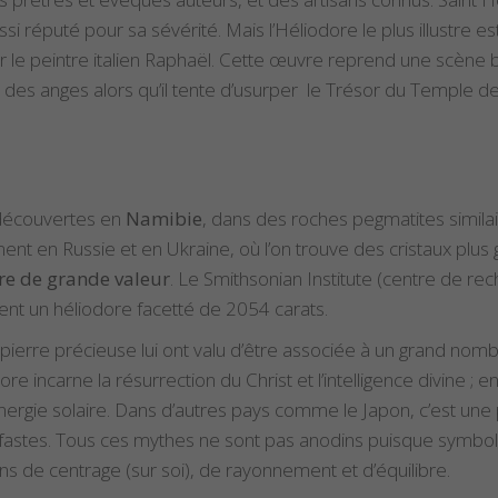
aussi réputé pour sa sévérité. Mais l’Héliodore le plus illustre e
ar le peintre italien Raphaël. Cette œuvre reprend une scène
ar des anges alors qu’il tente d’usurper le Trésor du Temple d
 découvertes en
Namibie
, dans des roches pegmatites similai
t en Russie et en Ukraine, où l’on trouve des cristaux plus g
are de grande valeur
. Le Smithsonian Institute (centre de re
t un héliodore facetté de 2054 carats.
e pierre précieuse lui ont valu d’être associée à un grand no
odore incarne la résurrection du Christ et l’intelligence divine
énergie solaire. Dans d’autres pays comme le Japon, c’est une
néfastes. Tous ces mythes ne sont pas anodins puisque symbo
ions de centrage (sur soi), de rayonnement et d’équilibre.