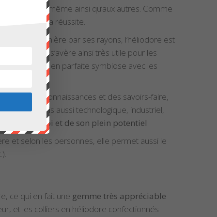
se porter à soi-même ainsi qu’aux autres. Comme
 prospérité et la réussite.
i irradie la lumière par ses rayons, l’héliodore est
motivation
. Elle s’avère ainsi très utile pour les
verties seront en parfaite symbiose avec les
lisation des connaissances et des savoirs-faire,
tistique, mais aussi technologique, industriel,
ression de soi et de son plein potentiel
.
ère et selon les personnes, elle permet aussi le
).
e, ce qui en fait une
gemme très appréciable
ur, et les colliers en héliodore confectionnés