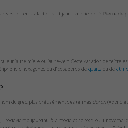
verses couleurs allant du vert-jaune au miel doré.
Pierre de p
ouleur jaune miellé ou jaune-vert. Cette variation de teinte e
 périphérie d’hexagones ou d’icosaèdres de
quartz
ou de
citrin
?
on nom du grec, plus précisément des termes
doron
(=don), e
é
, il redevient aujourd’hui à la mode et se fête le 21 novembr
rêtres et évêques auteurs, et des artisans connus. Saint H