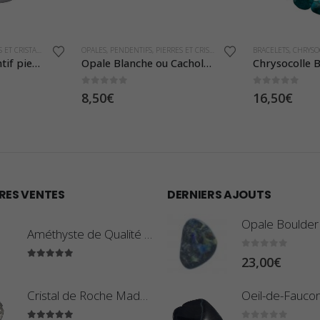
NTIFS
,
PIERRES ET CRISTAUX
BRACELETS
,
CHRYSOCOLLE
,
PIERRES ET CRISTAUX
BRACEL
Opale Blanche ou Cacholong Pendentif Pierre Roulée
Chrysocolle Bracelet mini Pierre Roulée
0
sur 5
0
sur
16,50
€
17,5
RES VENTES
DERNIERS AJOUTS
Améthyste de Qualité Extra - Pierre Roulée
0
sur 5
23,00
€
5.00
sur 5
Cristal de Roche Madagascar Fragment de Pierre Brute