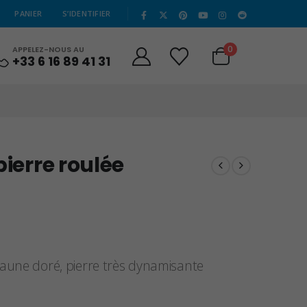
|
PANIER
S’IDENTIFIER
0
APPELEZ-NOUS AU
+33 6 16 89 41 31
pierre roulée
 jaune doré, pierre très dynamisante