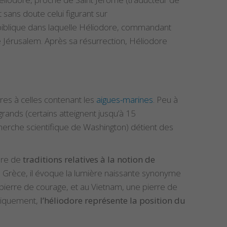
st sans doute celui figurant sur
 biblique dans laquelle Héliodore, commandant
e Jérusalem. Après sa résurrection, Héliodore
res à celles contenant les
aigues-marines
. Peu à
rands (certains atteignent jusqu’à 15
cherche scientifique de Washington) détient des
mbre de
traditions relatives à la notion de
 ; en Grèce, il évoque la lumière naissante synonyme
 pierre de courage, et au Vietnam, une pierre de
liquement,
l’héliodore représente la position du