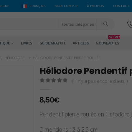
LIGNE
FRANÇAIS
MON COMPTE
À PROPOS
CONTACT
Toutes catégories
AU TOP !
TIQUE
LIVRES
GUIDE GRATUIT
ARTICLES
NOUVEAUTÉS
S
,
HÉLIODORE
HÉLIODORE PENDENTIF PIERRE ROULÉE
Héliodore Pendentif 
( Il n’y a pas encore d’avis. )
0
sur 5
8,50
€
Pendentif pierre roulée en Heliodore
Dimensions : 2 à 2,5 cm