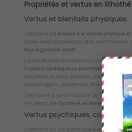
Propriétés et vertus en lithoth
Vertus et bienfaits physiques
L’héliodore est
propice à la vitalité physique 
bonne santé des habitants, qu’ils soient humains o
tout organisme vivant
.
L’action de l’héliodore opère sur l’organisme tout 
la
sphère cardiaque ou pulmonaire
: problèmes
ces parties du corps (pancréas, foie, intestins, e
endommagées. Globalement, l’héliodore est très u
Cette pierre a aussi la capacité de favoriser le r
Par ailleurs, elle
facilite et accélère les process
Vertus psychiques, cognitives
L’héliodore est une pierre solaire qui, symboliqu