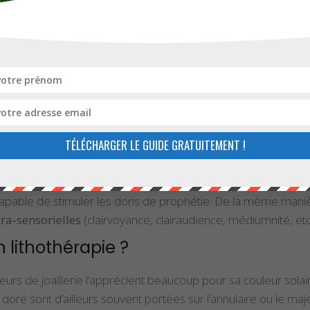
uve, les
sentiments d’amour et de confiance
que l’on peut 
, l’héliodore est aussi une
pierre d’abondance
qui attire la
d’enthousiasme et de joie
partagés. À la manière du soleil qu
 porte. Elle
favorise la positivité, la confiance en soi et la 
lle favorise les relations humaines. Les personnes plus extra
 l’organisation de la pensée
. Elle permet une meilleure mobi
TÉLÉCHARGER LE GUIDE GRATUITEMENT !
 cerveau autorisant la création dans de nombreux domaines (ar
les). Elle agit aussi sur la
mémoire
. Tout ceci concourt à l’
exp
it capable de stimuler les dons de prophétie. De la même mani
ra-sensorielles
(clairvoyance, clairaudience, médiumnité, etc.
 lithothérapie ?
rs de joaillerie l’apprécient beaucoup pour sa couleur solair
oré sont d’ailleurs souvent portées sur l’annulaire ou le maje