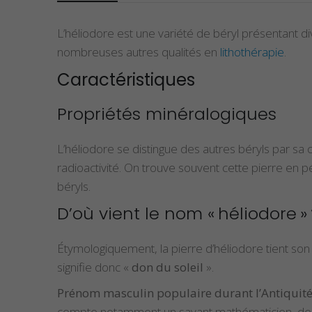
L’héliodore est une variété de béryl présentant di
nombreuses autres qualités en
lithothérapie
.
Caractéristiques
Propriétés minéralogiques
L’héliodore se distingue des autres béryls par sa c
radioactivité. On trouve souvent cette pierre en
béryls.
D’où vient le nom « héliodore » 
Étymologiquement, la pierre d’héliodore tient s
signifie donc «
don du soleil
».
Prénom masculin populaire durant l’Antiquit
compte notamment un savant mathématicien, des p