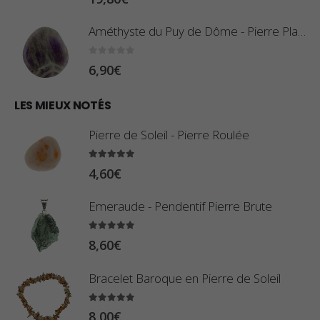
i
0
x
,
Améthyste du Puy de Dôme - Pierre Plate
8
:
0
sur 5
6,90
€
0
1
€
0
LES MIEUX NOTÉS
à
,
2
Pierre de Soleil - Pierre Roulée
8
,
0
5.00
sur 5
9
4,60
€
€
0
à
Emeraude - Pendentif Pierre Brute
€
2
5.00
sur 5
3
8,60
€
,
Bracelet Baroque en Pierre de Soleil
4
0
5.00
sur 5
8,00
€