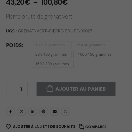
Plage
43,20
€
–
100,80
€
de
prix :
Pierre brute de grenat vert.
43,20€
à
UGS :
GRENAT-VERT-PIERRE-BRUTE-00027
100,80€
POIDS
10 à 25 grammes
25 à 50 grammes
50 à 100 grammes
100 à 150 grammes
150 à 200 grammes
AJOUTER AU PANIER
AJOUTER À LA LISTE DE SOUHAITS
COMPARER