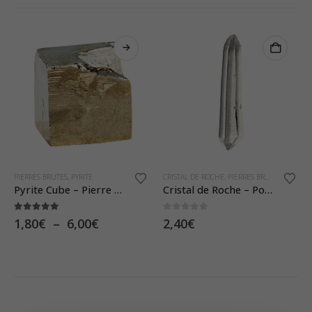
Ce produit a plusieurs variations. Les options peuvent être choisies sur la page du produit
PIERRES BRUTES
,
PYRITE
CRISTAL DE ROCHE
,
PIERRES BRUTES
Pyrite Cube – Pierre Brute
Cristal de Roche – Pointe Biterminée
C
5.00
sur 5
0
sur 5
Plage
1,80
€
–
6,00
€
2,40
€
de
prix :
1,80€
à
6,00€