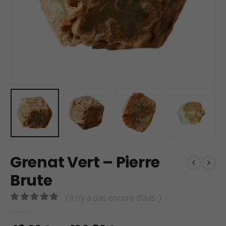
Grenat Vert – Pierre
Brute
( Il n’y a pas encore d’avis. )
0
sur 5