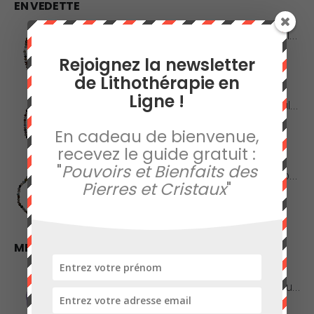
EN VEDETTE
Collier en Agate Naturelle - Pierres Roulées
Rejoignez la newsletter
0
sur 5
42,00
€
de Lithothérapie en
Ligne !
Collier en Agate Naturelle - Pierres Boules 8mm
En cadeau de bienvenue,
0
sur 5
48,00
€
recevez le guide gratuit :
"
Pouvoirs et Bienfaits des
Collier en Jaspe Orbiculaire - Pierres Roulées
Pierres et Cristaux
"
0
sur 5
45,00
€
MEILLEURES VENTES
Améthyste de Qualité Extra - Pierre Roulée