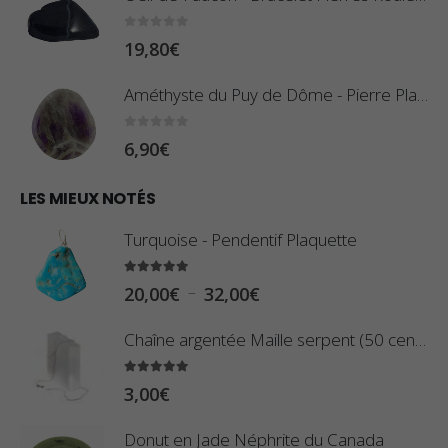
r
:
0
sur 5
19,80
€
i
0
x
,
Améthyste du Puy de Dôme - Pierre Plate
8
:
0
sur 5
6,90
€
0
1
€
0
LES MIEUX NOTÉS
à
,
2
Turquoise - Pendentif Plaquette
8
,
0
5.00
sur 5
9
P
–
20,00
€
32,00
€
€
0
l
à
Chaîne argentée Maille serpent (50 centimètres)
€
a
2
g
5.00
sur 5
3
3,00
€
e
,
d
Donut en Jade Néphrite du Canada
4