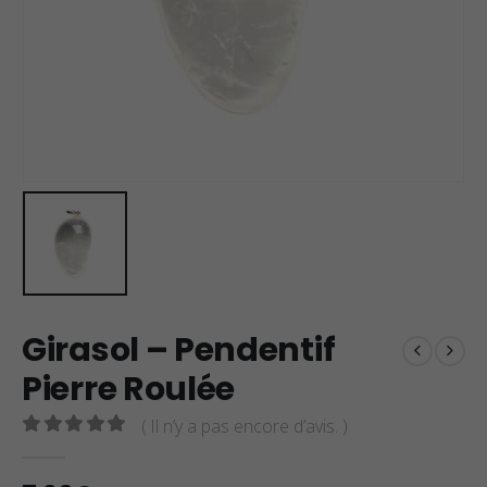
Girasol – Pendentif
Pierre Roulée
( Il n’y a pas encore d’avis. )
0
sur 5