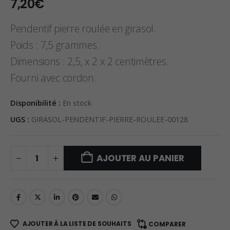
7,20
€
Pendentif pierre roulée en girasol.
Poids : 7,5 grammes.
Dimensions : 2,5, x 2 x 2 centimètres.
Fourni avec cordon.
Disponibilité :
En stock
UGS :
GIRASOL-PENDENTIF-PIERRE-ROULEE-00128
AJOUTER AU PANIER
AJOUTER À LA LISTE DE SOUHAITS
COMPARER