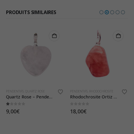
PRODUITS SIMILAIRES
PENDENTIFS
,
QUARTZ ROSE
PENDENTIFS
,
RHODOCHROSITE
Quartz Rose – Pendentif Coeur
Rhodochrosite Ortiz – Pendentif Pierre Roulée
1.00
sur 5
0
sur 5
9,00
€
18,00
€