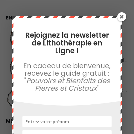
EN VEDETTE
Collier en Agate Naturelle - Pierres Roulées
Rejoignez la newsletter
de Lithothérapie en
0
sur 5
42,00
€
Ligne !
Collier en Agate Naturelle - Pierres Boules 8mm
En cadeau de bienvenue,
recevez le guide gratuit :
0
sur 5
48,00
€
"
Pouvoirs et Bienfaits des
Pierres et Cristaux
"
Collier en Jaspe Orbiculaire - Pierres Roulées
0
sur 5
45,00
€
MEILLEURES VENTES