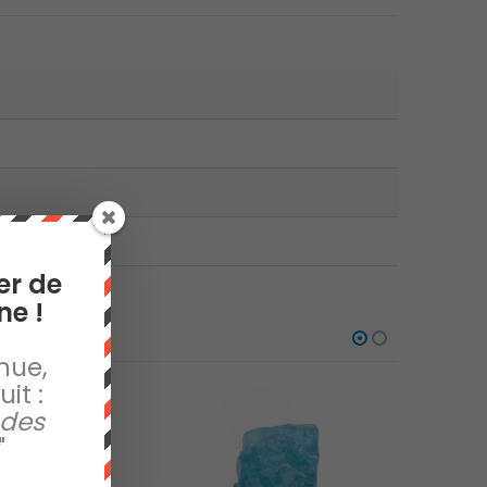
er de
ne !
nue,
it :
 des
"