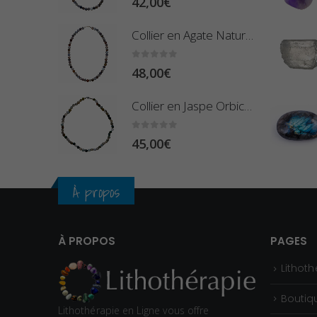
42,00
€
Collier en Agate Naturelle - Pierres Boules 8mm
0
sur 5
48,00
€
Collier en Jaspe Orbiculaire - Pierres Roulées
0
sur 5
45,00
€
À propos
À PROPOS
PAGES
Lithoth
Boutiq
Lithothérapie en Ligne vous offre