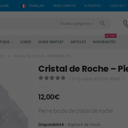
LIGNE
FRANÇAIS
MON COMPTE
À PROPOS
CONTACT
Toutes catégories
AU TOP !
TIQUE
LIVRES
GUIDE GRATUIT
ARTICLES
NOUVEAUTÉS
TES
CRISTAL DE ROCHE – PIERRE BRUTE
Cristal de Roche – Pi
( Il n’y a pas encore d’avis. )
0
sur 5
12,00
€
Pierre brute de cristal de roche.
Disponibilité :
Rupture de stock