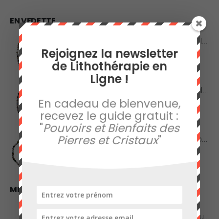
EN VEDETTE
Collier en Agate Naturelle - Pierres Roulées
Rejoignez la newsletter
de Lithothérapie en
0
sur 5
42,00
€
Ligne !
Collier en Agate Naturelle - Pierres Boules 8mm
En cadeau de bienvenue,
recevez le guide gratuit :
0
sur 5
48,00
€
"
Pouvoirs et Bienfaits des
Pierres et Cristaux
"
Collier en Jaspe Orbiculaire - Pierres Roulées
0
sur 5
45,00
€
MEILLEURES VENTES
Améthyste de Qualité Extra - Pierre Roulée