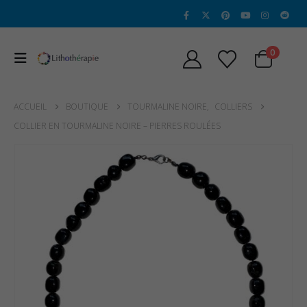
0
ACCUEIL
BOUTIQUE
TOURMALINE NOIRE
,
COLLIERS
COLLIER EN TOURMALINE NOIRE – PIERRES ROULÉES