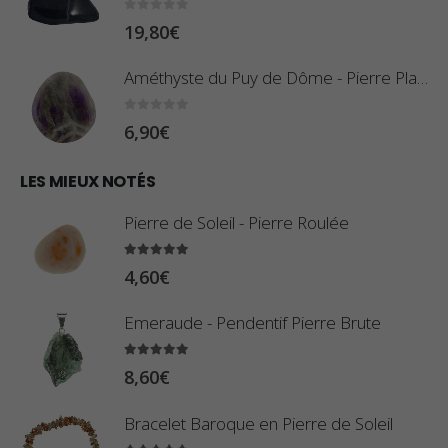
r
:
0
sur 5
19,80
€
i
0
x
,
Améthyste du Puy de Dôme - Pierre Plate
8
:
0
sur 5
6,90
€
0
1
€
0
LES MIEUX NOTÉS
à
,
2
Pierre de Soleil - Pierre Roulée
8
,
0
5.00
sur 5
9
4,60
€
€
0
à
Emeraude - Pendentif Pierre Brute
€
2
5.00
sur 5
3
8,60
€
,
Bracelet Baroque en Pierre de Soleil
4