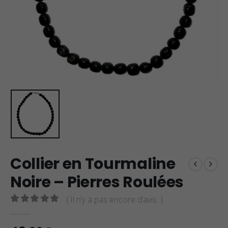
Collier en Tourmaline
Noire – Pierres Roulées
( Il n’y a pas encore d’avis. )
0
sur 5