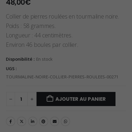
48,00
€
Collier de pierres roulées en tourmaline noire.
Poids : 58 grammes.
Longueur : 44 centimètres.
Environ 46 boules par collier.
Disponibilité :
En stock
UGS :
TOURMALINE-NOIRE-COLLIER-PIERRES-ROULEES-00271
AJOUTER AU PANIER