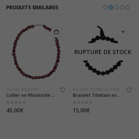
PRODUITS SIMILAIRES
RUPTURE DE STOCK
COLLIERS
,
RHODONITE
BRACELETS
,
TOURMALINE NOIRE
Collier en Rhodonite – Pierres Roulées
Bracelet Tibétain en Tourmaline – Pierres Boules 8 mm
0
sur 5
0
sur 5
45,00
€
15,00
€