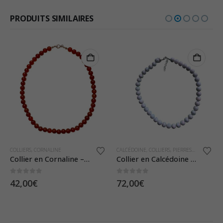
PRODUITS SIMILAIRES
COLLIERS
,
CORNALINE
CALCÉDOINE
,
COLLIERS
,
PIERRES ET CRISTAUX
Collier en Cornaline – Pierre Boules 8mm
Collier en Calcédoine Bleue – Pierres Boules 10mm
0
sur 5
0
sur 5
42,00
€
72,00
€