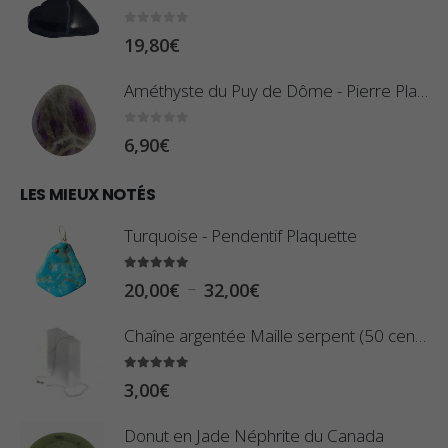
r
:
0
sur 5
19,80
€
i
0
x
,
Améthyste du Puy de Dôme - Pierre Plate
8
:
0
sur 5
6,90
€
0
1
€
0
LES MIEUX NOTÉS
à
,
2
Turquoise - Pendentif Plaquette
8
,
0
5.00
sur 5
9
P
–
20,00
€
32,00
€
€
0
l
à
Chaîne argentée Maille serpent (50 centimètres)
€
a
2
g
5.00
sur 5
3
3,00
€
e
,
d
Donut en Jade Néphrite du Canada
4