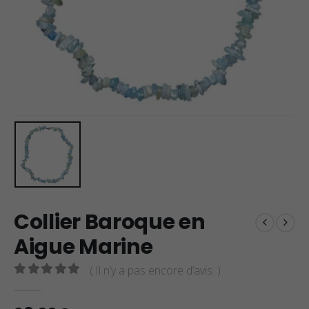
Collier Baroque en
Aigue Marine
( Il n’y a pas encore d’avis. )
0
sur 5