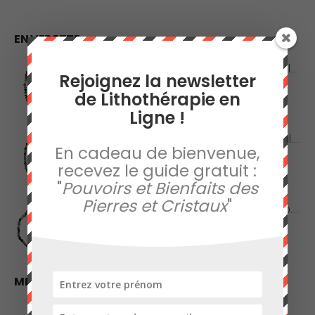
EN VEDETTE
Collier en Agate Naturelle - Pierres Roulées
Rejoignez la newsletter
de Lithothérapie en
0
sur 5
42,00
€
Ligne !
Collier en Agate Naturelle - Pierres Boules 8mm
En cadeau de bienvenue,
recevez le guide gratuit :
0
sur 5
48,00
€
"
Pouvoirs et Bienfaits des
Pierres et Cristaux
"
Collier en Jaspe Orbiculaire - Pierres Roulées
0
sur 5
45,00
€
MEILLEURES VENTES