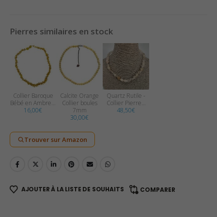
Pierres similaires en stock
Collier Baroque
Calcite Orange
Quartz Rutile -
Bébé en Ambre…
Collier boules
Collier Pierre…
16,00
€
7mm
48,50
€
30,00
€
Trouver sur Amazon
AJOUTER À LA LISTE DE SOUHAITS
COMPARER