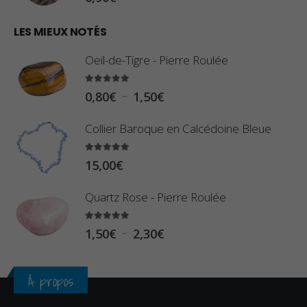
1
€
0
LES MIEUX NOTÉS
à
,
2
Oeil-de-Tigre - Pierre Roulée
8
,
0
5.00
sur 5
9
P
–
0,80
€
1,50
€
€
0
l
à
Collier Baroque en Calcédoine Bleue
€
a
2
g
5.00
sur 5
3
15,00
€
e
,
d
Quartz Rose - Pierre Roulée
4
e
0
p
5.00
sur 5
P
–
1,50
€
2,30
€
€
r
l
i
a
À propos
x
g