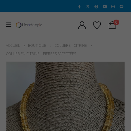
0
ACCUEIL
BOUTIQUE
COLLIERS
,
CITRINE
COLLIER EN CITRINE – PIERRES FACETTÉES