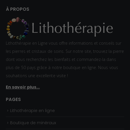
e
:
d
À PROPOS
0
e
,
p
8
r
0
i
Lithothérapie en Ligne vous offre informations et conseils sur
€
x
les pierres et cristaux de soins. Sur notre site, trouvez la pierre
à
dont vous recherchez les bienfaits et commandez-la dans
1
:
plus de 50 pays grâce à notre boutique en ligne. Nous vous
,
1
souhaitons une excellente visite !
5
,
En savoir plus...
0
5
€
0
PAGES
€
Lithothérapie en ligne
à
2
Boutique de minéraux