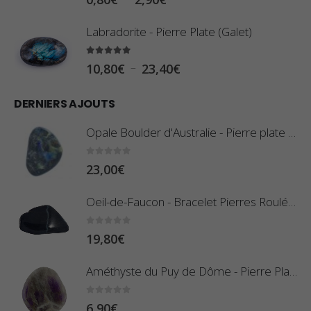
l
Labradorite - Pierre Plate (Galet)
a
g
5.00
sur 5
P
–
10,80
€
23,40
€
e
l
d
DERNIERS AJOUTS
a
e
g
Opale Boulder d'Australie - Pierre plate - 8 g (Pièce n°420)
p
e
r
d
0
sur 5
23,00
€
i
e
x
Oeil-de-Faucon - Bracelet Pierres Roulées
p
r
:
0
sur 5
19,80
€
i
0
x
,
Améthyste du Puy de Dôme - Pierre Plate
8
:
0
sur 5
6,90
€
0