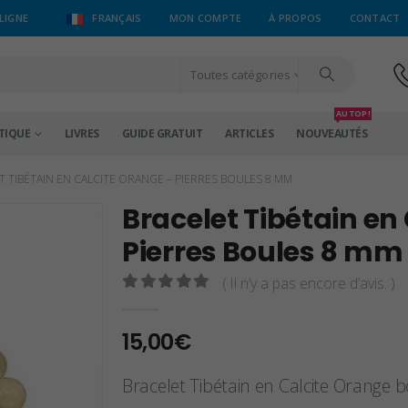
LIGNE
FRANÇAIS
MON COMPTE
À PROPOS
CONTACT
Toutes catégories
AU TOP !
TIQUE
LIVRES
GUIDE GRATUIT
ARTICLES
NOUVEAUTÉS
T TIBÉTAIN EN CALCITE ORANGE – PIERRES BOULES 8 MM
Bracelet Tibétain en
Pierres Boules 8 mm
( Il n’y a pas encore d’avis. )
0
sur 5
15,00
€
Bracelet Tibétain en Calcite Orange