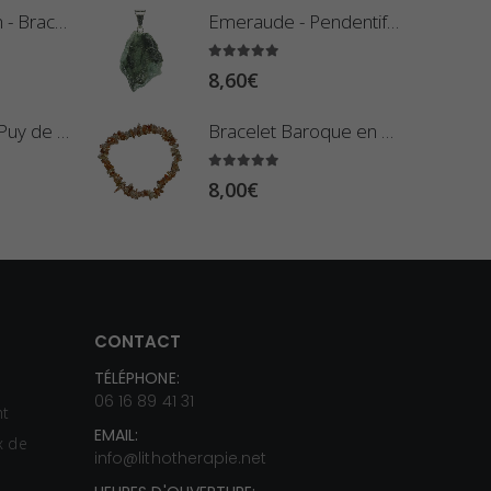
Oeil-de-Faucon - Bracelet Pierres Roulées
Emeraude - Pendentif Pierre Brute
5.00
sur 5
8,60
€
Améthyste du Puy de Dôme - Pierre Plate
Bracelet Baroque en Pierre de Soleil
5.00
sur 5
8,00
€
CONTACT
TÉLÉPHONE:
s
06 16 89 41 31
nt
EMAIL:
ux de
info@lithotherapie.net