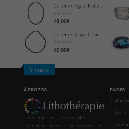
Collier en Agate Naturelle - Pierres Boules 8mm
0
sur 5
48,00
€
Collier en Jaspe Orbiculaire - Pierres Roulées
0
sur 5
45,00
€
À propos
À PROPOS
PAGES
Lithoth
Boutiq
Lithothérapie en Ligne vous offre
Recher
informations et conseils sur les pierres et