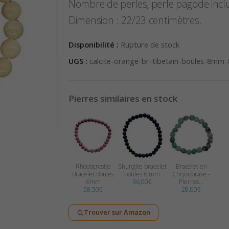
Nombre de perles, perle pagode inclu
Dimension : 22/23 centimètres.
Disponibilité :
Rupture de stock
UGS :
calcite-orange-br-tibetain-boules-8mm
Pierres similaires en stock
Rhodocrosite
Shungite bracelet
Bracelet en
Bracelet Boules
boules 6 mm
Chrysoprase -
6mm
36,00
€
Pierres…
58,50
€
28,00
€
Trouver sur Amazon