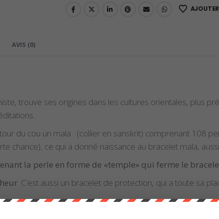
AJOUTER 
AVIS (0)
iste, trouve ses origines dans les cultures orientales, plus p
éditations.
autour du cou un mala (collier en sanskrit) comprenant 108 pe
orte chance), ce qui a donné naissance au bracelet mala, aussi
enant la perle en forme de «temple» qui ferme le bracele
nheur
. C’est aussi un bracelet de protection, qui a toute sa pla
ant d’étudier la signification et les vertus des pierres dont il