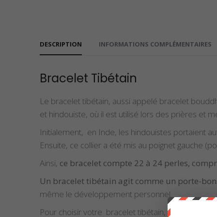
DESCRIPTION
INFORMATIONS COMPLÉMENTAIRES
Bracelet Tibétain
Le bracelet tibétain, aussi appelé bracelet bouddh
et hindouiste, où il est utilisé lors des prières et m
Initialement, en Inde, les hindouistes portaient 
Ensuite, ce collier a été mis au poignet gauche (p
Ainsi,
ce bracelet compte 22 à 24 perles, compr
Un bracelet tibétain agit comme un porte-bo
même le développement personnel.
Pour choisir votre bracelet tibétain, il est import