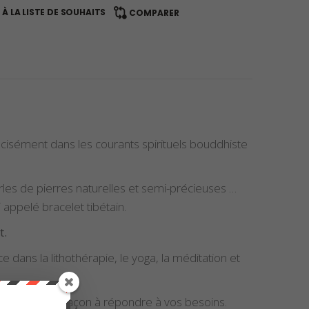
À LA LISTE DE SOUHAITS
COMPARER
récisément dans les courants spirituels bouddhiste
rles de pierres naturelles et semi-précieuses …
 appelé bracelet tibétain.
t.
ce dans la lithothérapie, le yoga, la méditation et
 se compose, de façon à répondre à vos besoins.