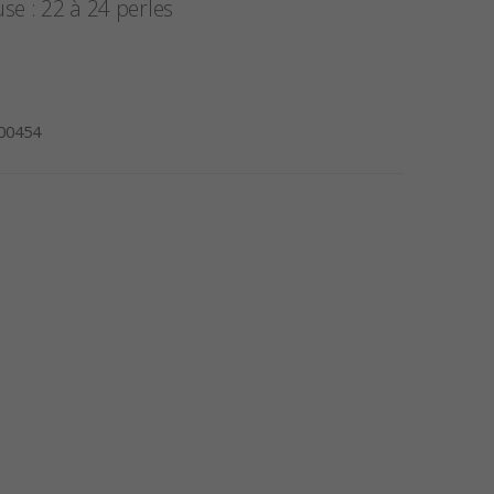
se : 22 à 24 perles
-00454