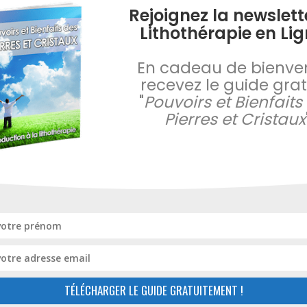
Rejoignez la newslett
mauvais esprits, est un cadeau souvent offert lors des grands 
Lithothérapie en Lig
En cadeau de bienve
recevez le guide gratu
"
Pouvoirs et Bienfaits
, surtout, la
plus puissante des calcites
. elle aide à gérer l
Pierres et Cristaux
tes.
TENDANCE
TÉLÉCHARGER LE GUIDE GRATUITEMENT !