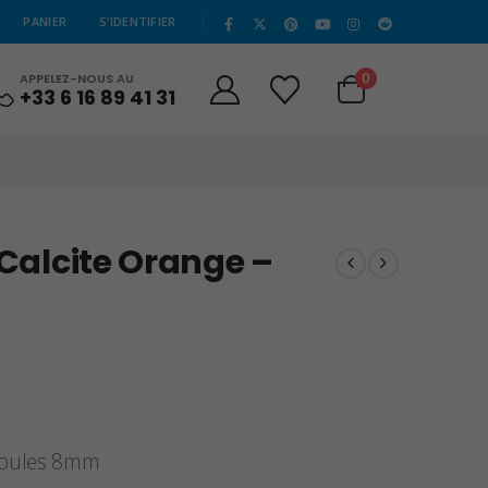
|
PANIER
S’IDENTIFIER
0
APPELEZ-NOUS AU
+33 6 16 89 41 31
 Calcite Orange –
 boules 8mm