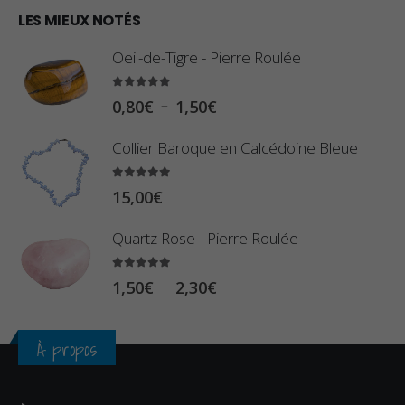
€
0
LES MIEUX NOTÉS
à
,
2
Oeil-de-Tigre - Pierre Roulée
8
,
0
5.00
sur 5
9
P
–
0,80
€
1,50
€
€
0
l
à
Collier Baroque en Calcédoine Bleue
€
a
2
g
5.00
sur 5
3
15,00
€
e
,
d
Quartz Rose - Pierre Roulée
4
e
0
p
5.00
sur 5
P
–
1,50
€
2,30
€
€
r
l
i
a
À propos
x
g
e