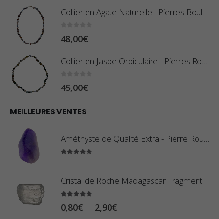
Collier en Agate Naturelle - Pierres Boules 8mm
0
sur 5
48,00
€
Collier en Jaspe Orbiculaire - Pierres Roulées
0
sur 5
45,00
€
MEILLEURES VENTES
Améthyste de Qualité Extra - Pierre Roulée
5.00
sur 5
Cristal de Roche Madagascar Fragment de Pierre Brute
5.00
sur 5
P
–
0,80
€
2,90
€