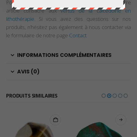
Pour plus d’informations, vous pouvez consulter notre
article consacré aux
vertus de la calcédoine en
lithothérapie
. Si vous avez des questions sur nos
produits, n’hésitez pas également à nous contacter via
le formulaire de notre page
Contact.
INFORMATIONS COMPLÉMENTAIRES
AVIS (0)
PRODUITS SIMILAIRES