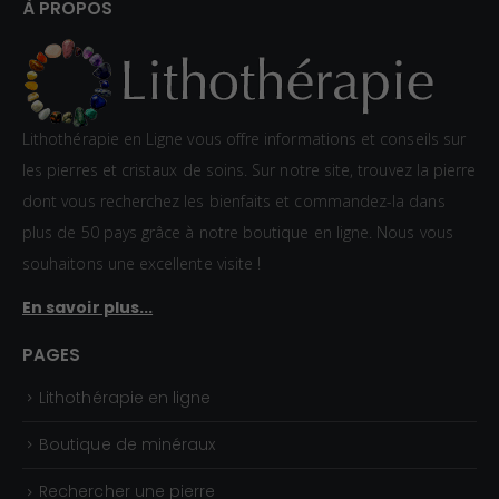
:
d
À PROPOS
0
e
,
p
8
r
0
i
Lithothérapie en Ligne vous offre informations et conseils sur
€
x
les pierres et cristaux de soins. Sur notre site, trouvez la pierre
à
dont vous recherchez les bienfaits et commandez-la dans
1
:
plus de 50 pays grâce à notre boutique en ligne. Nous vous
,
1
souhaitons une excellente visite !
5
,
En savoir plus...
0
5
€
0
PAGES
€
Lithothérapie en ligne
à
2
Boutique de minéraux
,
Rechercher une pierre