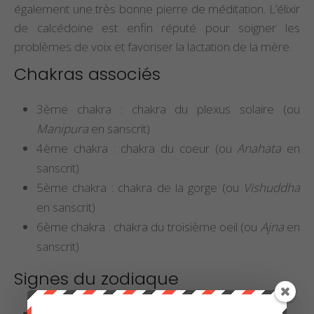
également une très bonne pierre de méditation. L’élixir
de calcédoine est enfin réputé pour soigner les
problèmes de voix et favoriser la lactation de la mère.
Chakras associés
3ème chakra : chakra du plexus solaire (ou
Manipura
en sanscrit)
4ème chakra : chakra du coeur (ou
Anahata
en
sanscrit)
5ème chakra : chakra de la gorge (ou
Vishuddha
en sanscrit)
6ème chakra : chakra du troisième oeil (ou
Ajna
en
sanscrit)
Signes du zodiaque
Sagittaire