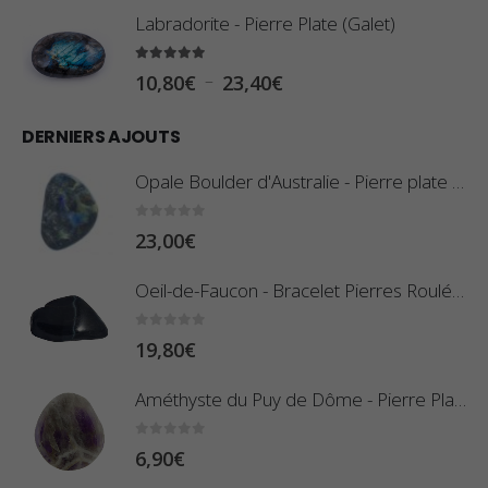
l
Labradorite - Pierre Plate (Galet)
a
g
5.00
sur 5
P
–
10,80
€
23,40
€
e
l
d
DERNIERS AJOUTS
a
e
g
Opale Boulder d'Australie - Pierre plate - 8 g (Pièce n°420)
p
e
r
d
0
sur 5
23,00
€
i
e
x
Oeil-de-Faucon - Bracelet Pierres Roulées
p
r
:
0
sur 5
19,80
€
i
0
x
,
Améthyste du Puy de Dôme - Pierre Plate
8
:
0
sur 5
6,90
€
0
1