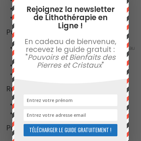
Rejoignez la newsletter
Gémeaux
de Lithothérapie en
Cancer
Ligne !
Purification
En cadeau de bienvenue,
Trempage dans un bol d’eau distillée ou d’eau
recevez le guide gratuit :
"
Pouvoirs et Bienfaits des
claire,
Pierres et Cristaux
"
Fumigation à l’encens,
Enfouissement dans la terre.
Rechargement
Exposition aux rayons directs du soleil,
Amas de quartz.
Pour en savoir plus
TÉLÉCHARGER LE GUIDE GRATUITEMENT !