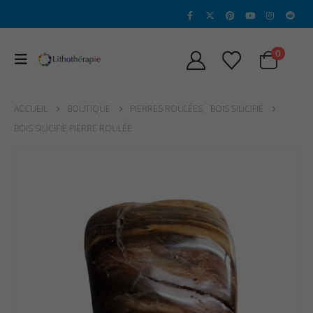
0
ACCUEIL
BOUTIQUE
PIERRES ROULÉES
,
BOIS SILICIFIÉ
BOIS SILICIFIE PIERRE ROULÉE