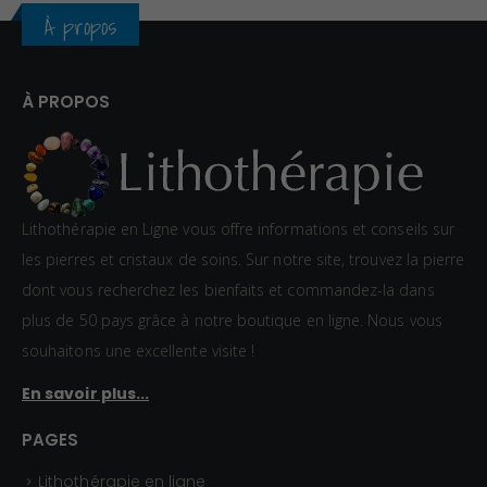
i
a
À propos
x
g
e
:
d
À PROPOS
0
e
,
p
8
r
0
i
Lithothérapie en Ligne vous offre informations et conseils sur
€
x
les pierres et cristaux de soins. Sur notre site, trouvez la pierre
à
dont vous recherchez les bienfaits et commandez-la dans
1
:
plus de 50 pays grâce à notre boutique en ligne. Nous vous
,
1
souhaitons une excellente visite !
5
,
En savoir plus...
0
5
€
0
PAGES
€
Lithothérapie en ligne