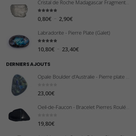
Cristal de Roche Madagascar Fragment de Pierre Brute
5.00
sur 5
P
–
0,80
€
2,90
€
l
Labradorite - Pierre Plate (Galet)
a
g
5.00
sur 5
P
–
10,80
€
23,40
€
e
l
d
DERNIERS AJOUTS
a
e
g
Opale Boulder d'Australie - Pierre plate - 8 g (Pièce n°420)
p
e
r
d
0
sur 5
23,00
€
i
e
x
Oeil-de-Faucon - Bracelet Pierres Roulées
p
r
:
0
sur 5
19,80
€
i
0
x