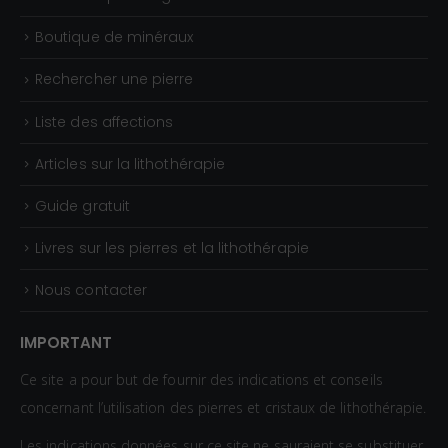
à
2
Boutique de minéraux
,
Rechercher une pierre
3
0
Liste des affections
€
Articles sur la lithothérapie
Guide gratuit
Livres sur les pierres et la lithothérapie
Nous contacter
IMPORTANT
Ce site a pour but de fournir des indications et conseils
concernant l’utilisation des pierres et cristaux de lithothérapie.
Les indications données sur ce site ne sauraient se substituer