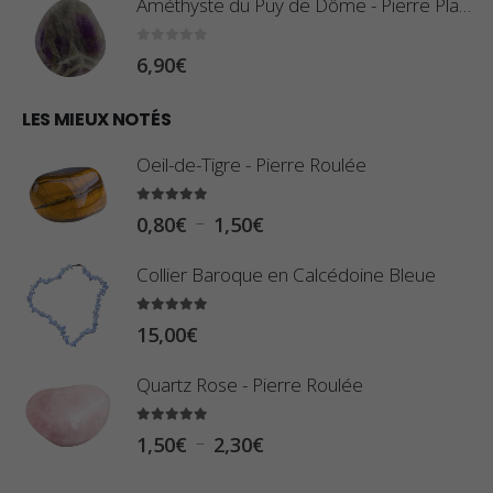
,
Améthyste du Puy de Dôme - Pierre Plate
8
:
0
sur 5
6,90
€
0
1
€
0
LES MIEUX NOTÉS
à
,
2
Oeil-de-Tigre - Pierre Roulée
8
,
0
5.00
sur 5
9
P
–
0,80
€
1,50
€
€
0
l
à
Collier Baroque en Calcédoine Bleue
€
a
2
g
5.00
sur 5
3
15,00
€
e
,
d
Quartz Rose - Pierre Roulée
4
e
0
p
5.00
sur 5
P
–
1,50
€
2,30
€
€
r
l