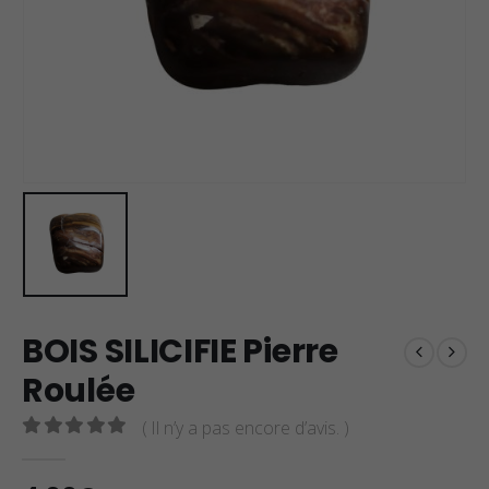
BOIS SILICIFIE Pierre
Roulée
( Il n’y a pas encore d’avis. )
0
sur 5