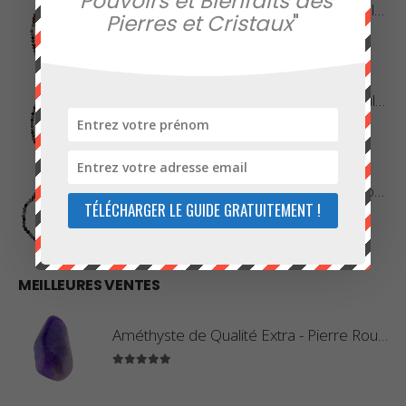
"
Pouvoirs et Bienfaits des
Collier en Agate Naturelle - Pierres Roulées
Pierres et Cristaux
"
0
sur 5
42,00
€
Collier en Agate Naturelle - Pierres Boules 8mm
0
sur 5
48,00
€
Collier en Jaspe Orbiculaire - Pierres Roulées
TÉLÉCHARGER LE GUIDE GRATUITEMENT !
0
sur 5
45,00
€
MEILLEURES VENTES
Améthyste de Qualité Extra - Pierre Roulée
5.00
sur 5