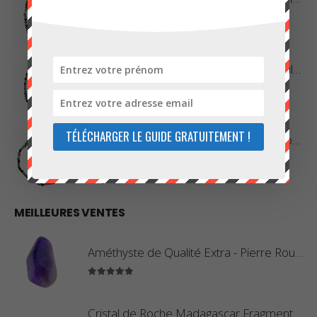
0
sur 5
42,00
€
Collier en Agate Naturelle - Pierres Boules 8mm
0
sur 5
48,00
€
TÉLÉCHARGER LE GUIDE GRATUITEMENT !
Collier en Jaspe Orbiculaire - Pierres Roulées
0
sur 5
45,00
€
MEILLEURES VENTES
Améthyste de Qualité Extra - Pierre Roulée
5.00
sur 5
Cristal de Roche Madagascar Fragment de Pierre Brute