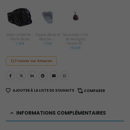
Iolite Cordiérite -
Topaze Bleue et
Staurotide (Croix
Pierre Brute
Blanche -…
de Bretagne)
1,20
€
1,00
€
Pendentif…
18,00
€
Trouver sur Amazon
AJOUTER À LA LISTE DE SOUHAITS
COMPARER
INFORMATIONS COMPLÉMENTAIRES