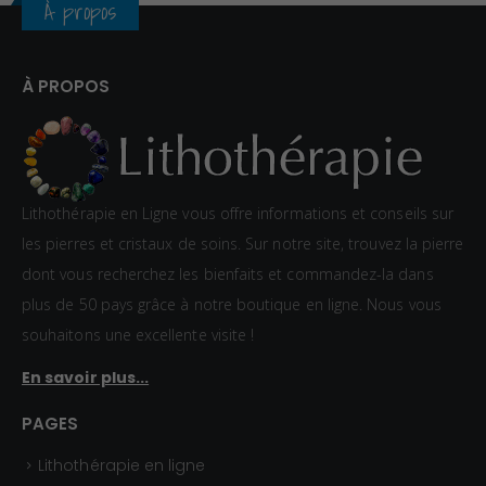
À propos
e
p
r
À PROPOS
i
x
:
Lithothérapie en Ligne vous offre informations et conseils sur
0
les pierres et cristaux de soins. Sur notre site, trouvez la pierre
,
dont vous recherchez les bienfaits et commandez-la dans
8
plus de 50 pays grâce à notre boutique en ligne. Nous vous
0
souhaitons une excellente visite !
€
à
En savoir plus...
1
PAGES
,
5
Lithothérapie en ligne