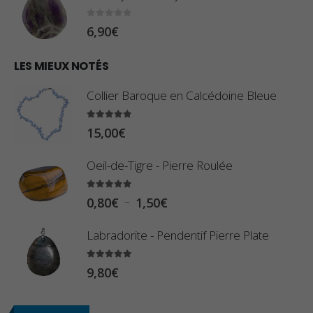
8
:
0
sur 5
6,90
€
0
1
€
0
LES MIEUX NOTÉS
à
,
2
Collier Baroque en Calcédoine Bleue
8
,
0
5.00
sur 5
9
15,00
€
€
0
à
Oeil-de-Tigre - Pierre Roulée
€
2
5.00
sur 5
3
P
–
0,80
€
1,50
€
,
l
Labradorite - Pendentif Pierre Plate
4
a
0
g
5.00
sur 5
9,80
€
€
e
d