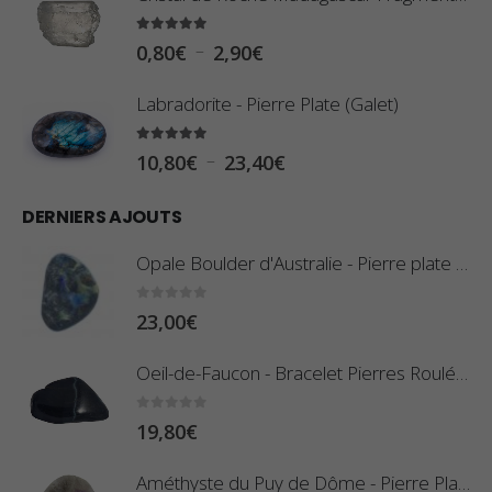
5.00
sur 5
P
–
0,80
€
2,90
€
l
Labradorite - Pierre Plate (Galet)
a
g
5.00
sur 5
P
–
10,80
€
23,40
€
e
l
d
DERNIERS AJOUTS
a
e
g
Opale Boulder d'Australie - Pierre plate - 8 g (Pièce n°420)
p
e
r
d
0
sur 5
23,00
€
i
e
x
Oeil-de-Faucon - Bracelet Pierres Roulées
p
r
:
0
sur 5
19,80
€
i
0
x
,
Améthyste du Puy de Dôme - Pierre Plate