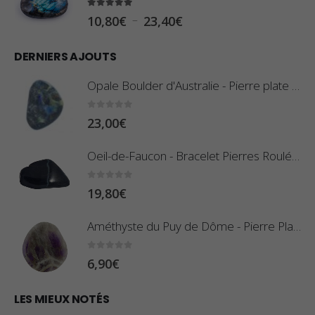
g
5.00
sur 5
P
–
10,80
€
23,40
€
e
l
d
DERNIERS AJOUTS
a
e
g
Opale Boulder d'Australie - Pierre plate - 8 g (Pièce n°420)
p
e
r
d
0
sur 5
23,00
€
i
e
x
Oeil-de-Faucon - Bracelet Pierres Roulées
p
r
:
0
sur 5
19,80
€
i
0
x
,
Améthyste du Puy de Dôme - Pierre Plate
8
:
0
sur 5
6,90
€
0
1
€
0
LES MIEUX NOTÉS
à
,