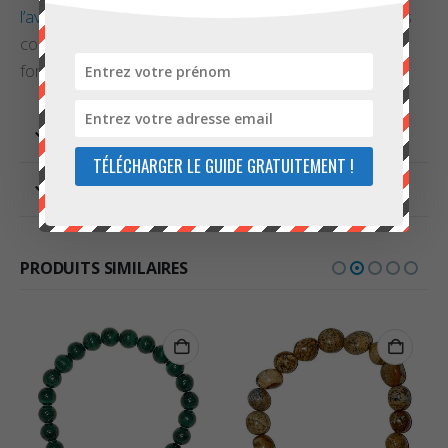
l’aventurine
. Pour toute question, n’hésitez pas à nous
contacter. Vous pouvez le faire facilement depuis le
formulaire disponible sur
cette page
.
INFORMATIONS COMPLÉMENTAIRES
TÉLÉCHARGER LE GUIDE GRATUITEMENT !
AVIS (0)
PRODUITS SIMILAIRES