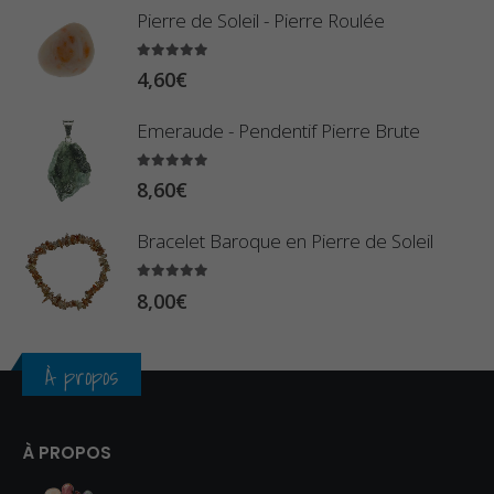
2
Pierre de Soleil - Pierre Roulée
8
,
0
5.00
sur 5
9
4,60
€
€
0
à
Emeraude - Pendentif Pierre Brute
€
2
5.00
sur 5
3
8,60
€
,
Bracelet Baroque en Pierre de Soleil
4
0
5.00
sur 5
8,00
€
€
À propos
À PROPOS