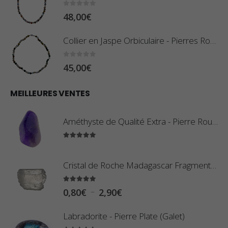
0
sur 5
48,00
€
Collier en Jaspe Orbiculaire - Pierres Roulées
0
sur 5
45,00
€
MEILLEURES VENTES
Améthyste de Qualité Extra - Pierre Roulée
5.00
sur 5
Cristal de Roche Madagascar Fragment de Pierre Brute
5.00
sur 5
P
–
0,80
€
2,90
€
l
Labradorite - Pierre Plate (Galet)
a