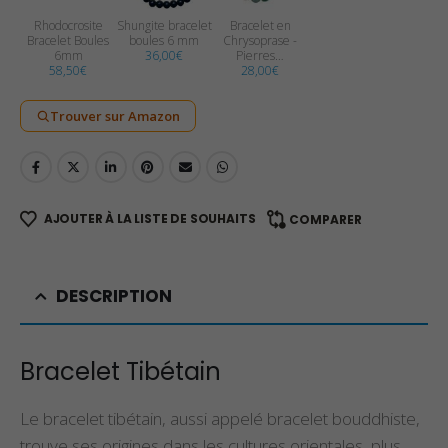
Rhodocrosite
Shungite bracelet
Bracelet en
Bracelet Boules
boules 6 mm
Chrysoprase -
6mm
36,00
€
Pierres…
58,50
€
28,00
€
Trouver sur Amazon
AJOUTER À LA LISTE DE SOUHAITS
COMPARER
DESCRIPTION
Bracelet Tibétain
Le bracelet tibétain, aussi appelé bracelet bouddhiste,
trouve ses origines dans les cultures orientales, plus