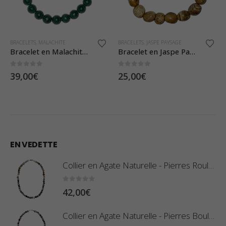
BRACELETS
,
JASPE PAYSAGE
BRACELETS
,
TOURMALINES
Bracelet en Jaspe Paysage – Pierres Roulées
Bracelet Baroque en Tourmaline Multicolore
0
sur 5
4.00
sur 5
25,00
€
13,00
€
EN VEDETTE
Collier en Agate Naturelle - Pierres Roulées
0
sur 5
42,00
€
Collier en Agate Naturelle - Pierres Boules 8mm