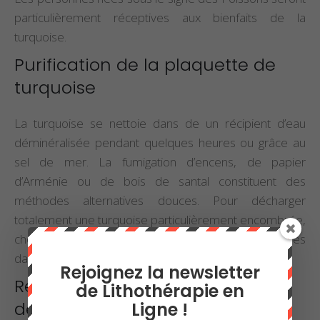
particulièrement réceptives aux bienfaits de la
turquoise.
Purification de la plaquette de
turquoise
La turquoise se nettoie dans de un récipient d’eau
déminéralisée pendant quelques heures ou grâce au
sel de mer. La fumigation d’encens, de papier
d’Arménie ou de bois de santal constituent des
méthodes alternatives douces. Pour décharger
totalement une turquoise particulièrement encombrée,
choisissez de l’enfouir pendant quelques semaines
dans un sol fertile.
Rejoignez la newsletter
Rechargement de la plaquette
de Lithothérapie en
de turquoise
Ligne !