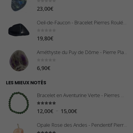
r
d
0
sur 5
23,00
€
i
e
x
Oeil-de-Faucon - Bracelet Pierres Roulées
p
r
:
0
sur 5
19,80
€
i
0
x
,
Améthyste du Puy de Dôme - Pierre Plate
8
:
0
sur 5
6,90
€
0
1
€
0
LES MIEUX NOTÉS
à
,
2
Bracelet en Aventurine Verte - Pierres Boules
8
,
0
5.00
sur 5
9
P
–
12,00
€
15,00
€
€
0
l
à
Opale Rose des Andes - Pendentif Pierre Roulée
€
a
2