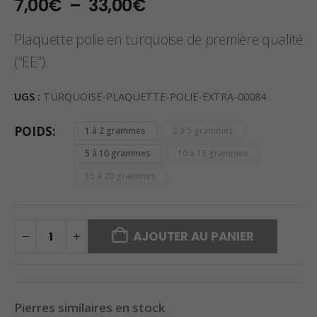
Plage
7,00
€
–
33,00
€
de
prix :
Plaquette polie en turquoise de première qualité
7,00€
(“EE”).
à
33,00€
UGS :
TURQUOISE-PLAQUETTE-POLIE-EXTRA-00084
POIDS
1 à 2 grammes
2 à 5 grammes
5 à 10 grammes
10 à 15 grammes
15 à 20 grammes
AJOUTER AU PANIER
Pierres similaires en stock