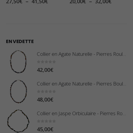
Plage
Plage
20,00
€
–
32,00
€
22,00
€
–
28,00
€
de
de
prix :
prix :
€
20,00€
22,00€
à
à
€
32,00€
28,00€
EN VEDETTE
Collier en Agate Naturelle - Pierres Roulées
0
sur 5
42,00
€
Collier en Agate Naturelle - Pierres Boules 8mm
0
sur 5
48,00
€
Collier en Jaspe Orbiculaire - Pierres Roulées
0
sur 5
45,00
€