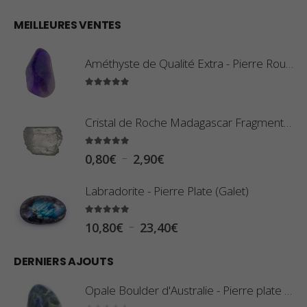
MEILLEURES VENTES
Améthyste de Qualité Extra - Pierre Roulée
5.00
sur 5
Cristal de Roche Madagascar Fragment de Pierre Brute
5.00
sur 5
P
–
0,80
€
2,90
€
l
Labradorite - Pierre Plate (Galet)
a
g
5.00
sur 5
P
–
10,80
€
23,40
€
e
l
d
DERNIERS AJOUTS
a
e
g
Opale Boulder d'Australie - Pierre plate - 8 g (Pièce n°420)
p
e