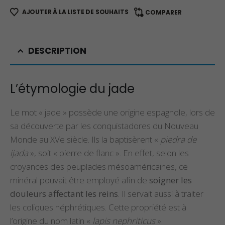
AJOUTER À LA LISTE DE SOUHAITS
COMPARER
DESCRIPTION
L’étymologie du jade
Le mot « jade » possède une origine espagnole, lors de
sa découverte par les conquistadores du Nouveau
Monde au XVe siècle. Ils la baptisèrent «
piedra de
ijada
», soit « pierre de flanc ». En effet, selon les
croyances des peuplades mésoaméricaines, ce
minéral pouvait être employé afin de
soigner les
douleurs affectant les reins
. Il servait aussi à traiter
les coliques néphrétiques. Cette propriété est à
l’origine du nom latin «
lapis nephriticus
».