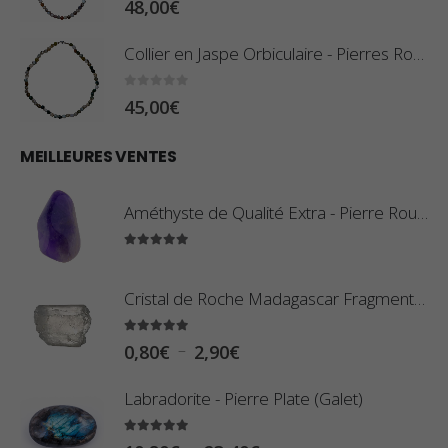
Collier en Jaspe Orbiculaire - Pierres Roulées
0
sur 5
45,00
€
MEILLEURES VENTES
Améthyste de Qualité Extra - Pierre Roulée
5.00
sur 5
Cristal de Roche Madagascar Fragment de Pierre Brute
5.00
sur 5
P
–
0,80
€
2,90
€
l
Labradorite - Pierre Plate (Galet)
a
g
5.00
sur 5
P
–
10,80
€
23,40
€
e