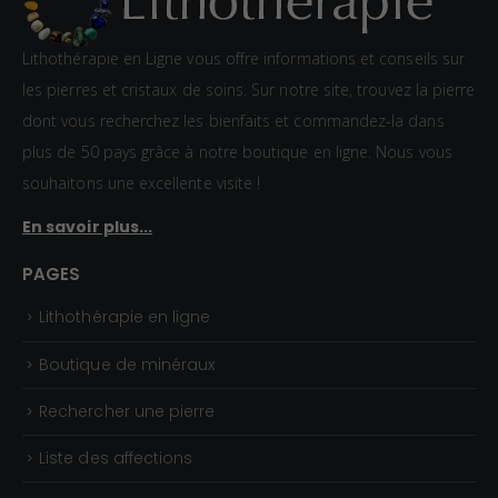
r
0
i
Lithothérapie en Ligne vous offre informations et conseils sur
€
x
les pierres et cristaux de soins. Sur notre site, trouvez la pierre
à
dont vous recherchez les bienfaits et commandez-la dans
1
:
plus de 50 pays grâce à notre boutique en ligne. Nous vous
,
1
souhaitons une excellente visite !
5
,
En savoir plus...
0
5
€
0
PAGES
€
Lithothérapie en ligne
à
2
Boutique de minéraux
,
Rechercher une pierre
3
0
Liste des affections
€
Articles sur la lithothérapie