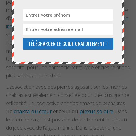
possible de tirer le meilleur de chaque cristal en le
mettant en rapport avec d’autres éléments en mesure
d’en exalter les bienfaits. L’importance des
couleurs en
lithothérapie
n’est plus à prouver. Le jade de couleur
verte, le plus courant, va ainsi être mis en relation
fréquemment avec des
pierres possédant des
TÉLÉCHARGER LE GUIDE GRATUITEMENT !
nuances proches comme l’agate et la tourmaline
.
Un tel ensemble permet d’assurer équilibre et
sérénité, pour une harmonie retrouvée et des relations
plus saines au quotidien.
L’association avec des pierres agissant sur les mêmes
chakras est également conseillée pour une plus grande
efficacité. Le jade active principalement deux chakras
:
le
chakra du cœur
et celui du
plexus solaire
. Dans
le premier cas, il est possible de porter contre la peau
du jade avec de l’aigue-marine. Dans le second, une
association avec le quartz rose, la malachite,