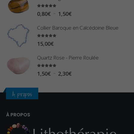
0
5.00
sur 5
9
P
–
0,80
€
1,50
€
€
0
l
à
Collier Baroque en Calcédoine Bleue
€
a
2
g
5.00
sur 5
3
15,00
€
e
,
d
Quartz Rose - Pierre Roulée
4
e
0
p
5.00
sur 5
P
–
1,50
€
2,30
€
€
r
l
i
a
À propos
x
g
e
:
d
À PROPOS
0
e
,
p
8