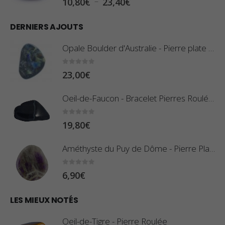
l
d
DERNIERS AJOUTS
a
e
g
Opale Boulder d'Australie - Pierre plate - 8 g (Pièce n°420)
p
e
r
d
0
sur 5
23,00
€
i
e
x
Oeil-de-Faucon - Bracelet Pierres Roulées
p
r
:
0
sur 5
19,80
€
i
0
x
,
Améthyste du Puy de Dôme - Pierre Plate
8
:
0
sur 5
6,90
€
0
1
€
0
LES MIEUX NOTÉS
à
,
2
Oeil-de-Tigre - Pierre Roulée
8
,