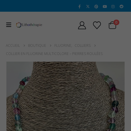
0
ACCUEIL
BOUTIQUE
FLUORINE
,
COLLIERS
COLLIER EN FLUORINE MULTICOLORE – PIERRES ROULÉES