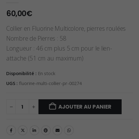
0
sur 5
60,00
€
Collier en Fluorine Multicolore, pierres roulées
Nombre de Pierres : 58
Longueur : 46 cm plus 5 cm pour le lien-
attache (51 cm au maximum)
Disponibilité :
En stock
UGS :
fluorine-multi-collier-pr-00274
AJOUTER AU PANIER