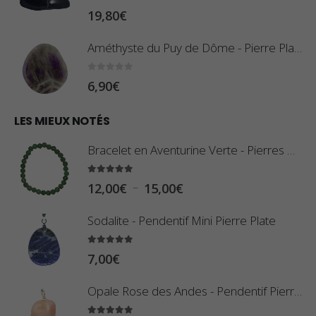
:
0
sur 5
19,80
€
i
0
x
,
Améthyste du Puy de Dôme - Pierre Plate
8
:
0
sur 5
6,90
€
0
1
€
0
LES MIEUX NOTÉS
à
,
2
Bracelet en Aventurine Verte - Pierres Boules
8
,
0
5.00
sur 5
9
P
–
12,00
€
15,00
€
€
0
l
à
Sodalite - Pendentif Mini Pierre Plate
€
a
2
g
5.00
sur 5
3
7,00
€
e
,
d
Opale Rose des Andes - Pendentif Pierre Roulée
4
e
0