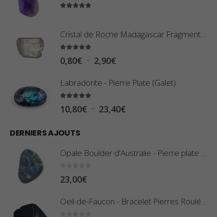
5.00
sur 5
Cristal de Roche Madagascar Fragment de Pierre Brute
5.00
sur 5
P
–
0,80
€
2,90
€
l
Labradorite - Pierre Plate (Galet)
a
g
5.00
sur 5
P
–
10,80
€
23,40
€
e
l
d
DERNIERS AJOUTS
a
e
g
Opale Boulder d'Australie - Pierre plate - 8 g (Pièce n°420)
p
e
r
d
0
sur 5
23,00
€
i
e
x
Oeil-de-Faucon - Bracelet Pierres Roulées
p
r