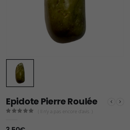
Epidote Pierre Roulée
( Il n’y a pas encore d’avis. )
0
sur 5
3,50
€