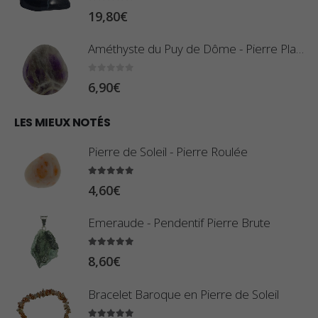
:
0
sur 5
19,80
€
i
0
x
,
Améthyste du Puy de Dôme - Pierre Plate
8
:
0
sur 5
6,90
€
0
1
€
0
LES MIEUX NOTÉS
à
,
2
Pierre de Soleil - Pierre Roulée
8
,
0
5.00
sur 5
9
4,60
€
€
0
à
Emeraude - Pendentif Pierre Brute
€
2
5.00
sur 5
3
8,60
€
,
Bracelet Baroque en Pierre de Soleil
4
0