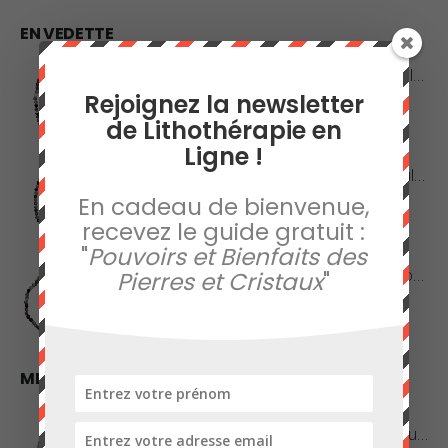
EN VEDETTE
Collier en Agate Naturelle - Pierres Roulées
Rejoignez la newsletter
0
sur 5
de Lithothérapie en
42,00
€
Ligne !
Collier en Agate Naturelle - Pierres Boules 8mm
En cadeau de bienvenue,
0
sur 5
recevez le guide gratuit :
48,00
€
"
Pouvoirs et Bienfaits des
Collier en Jaspe Orbiculaire - Pierres Roulées
Pierres et Cristaux
"
0
sur 5
45,00
€
MEILLEURES VENTES
Améthyste de Qualité Extra - Pierre Roulée