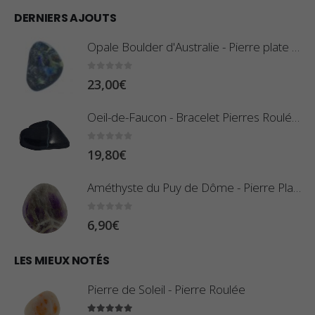
l
d
DERNIERS AJOUTS
a
e
g
Opale Boulder d'Australie - Pierre plate - 8 g (Pièce n°420)
p
e
r
d
0
sur 5
23,00
€
i
e
x
Oeil-de-Faucon - Bracelet Pierres Roulées
p
r
:
0
sur 5
19,80
€
i
0
x
,
Améthyste du Puy de Dôme - Pierre Plate
8
:
0
sur 5
6,90
€
0
1
€
0
LES MIEUX NOTÉS
à
,
2
Pierre de Soleil - Pierre Roulée
8
,