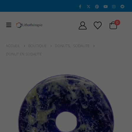
0
ACCUEIL
BOUTIQUE
DONUTS
,
SODALITE
DONUT EN SODALITE