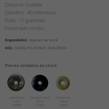
Donut en Sodalite.
Diamètre : 40 millimètres.
Poids : 17 grammes.
Fourni avec cordon.
Disponibilité :
Rupture de stock
UGS :
SODALITE-DONUT-4CM-00324
Pierres similaires en stock
Labradorite
Shungite noire
Serpentine
Donut
Donut
Donut
19,80
€
19,50
€
14,00
€