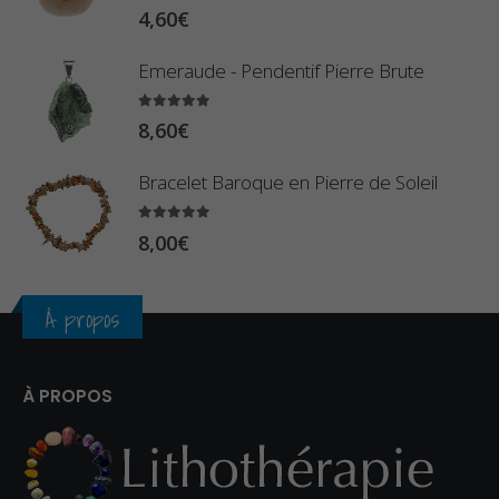
0
5.00
sur 5
9
4,60
€
€
0
à
Emeraude - Pendentif Pierre Brute
€
2
5.00
sur 5
3
8,60
€
,
Bracelet Baroque en Pierre de Soleil
4
0
5.00
sur 5
8,00
€
€
À propos
À PROPOS