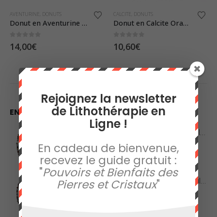
AVENTURINE
,
DONUTS
CALCITE
,
DONUTS
Donut en Aventurine Verte
Donut en Calcite Orange
0
sur 5
0
sur 5
14,00
€
10,60
€
Rejoignez la newsletter
de Lithothérapie en
EN VEDETTE
Ligne !
Collier en Agate Naturelle - Pierres Roulées
En cadeau de bienvenue,
0
sur 5
42,00
€
recevez le guide gratuit :
"
Pouvoirs et Bienfaits des
Collier en Agate Naturelle - Pierres Boules 8mm
Pierres et Cristaux
"
0
sur 5
48,00
€