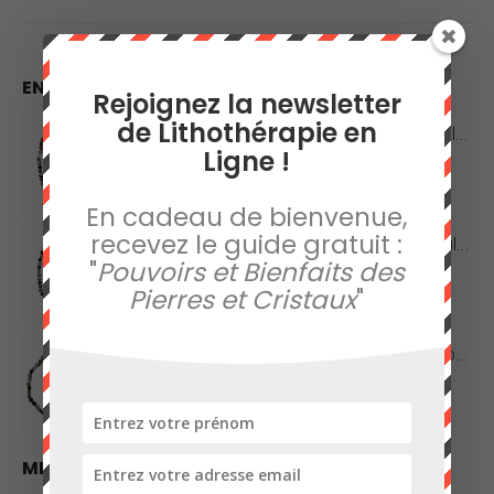
EN VEDETTE
Rejoignez la newsletter
de Lithothérapie en
Collier en Agate Naturelle - Pierres Roulées
Ligne !
0
sur 5
42,00
€
En cadeau de bienvenue,
recevez le guide gratuit :
Collier en Agate Naturelle - Pierres Boules 8mm
"
Pouvoirs et Bienfaits des
Pierres et Cristaux
"
0
sur 5
48,00
€
Collier en Jaspe Orbiculaire - Pierres Roulées
0
sur 5
45,00
€
MEILLEURES VENTES