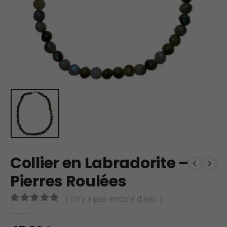
Collier en Labradorite –
Pierres Roulées
( Il n’y a pas encore d’avis. )
0
sur 5