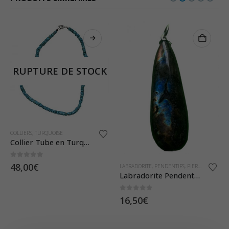
RUPTURE DE STOCK
COLLIERS
,
TURQUOISE
Collier Tube en Turquoise
0
sur 5
48,00
€
LABRADORITE
,
PENDENTIFS
,
PIERRES ET CRISTAUX
Labradorite Pendentif Goutte
0
sur 5
16,50
€