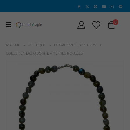
0
ACCUEIL
BOUTIQUE
LABRADORITE
,
COLLIERS
COLLIER EN LABRADORITE – PIERRES ROULÉES