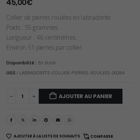
45,00
€
Collier de pierres roulées en labradorite.
Poids : 55 grammes.
Longueur : 46 centimètres.
Environ 51 pierres par collier.
Disponibilité :
En stock
UGS :
LABRADORITE-COLLIER-PIERRES-ROULEES-00264
AJOUTER AU PANIER
AJOUTER À LA LISTE DE SOUHAITS
COMPARER