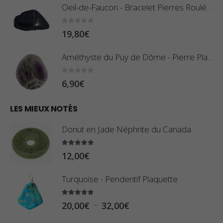
x
Oeil-de-Faucon - Bracelet Pierres Roulées
p
r
:
0
sur 5
19,80
€
i
0
x
,
Améthyste du Puy de Dôme - Pierre Plate
8
:
0
sur 5
6,90
€
0
1
€
0
LES MIEUX NOTÉS
à
,
2
Donut en Jade Néphrite du Canada
8
,
0
5.00
sur 5
9
12,00
€
€
0
à
Turquoise - Pendentif Plaquette
€
2
5.00
sur 5
3
P
–
20,00
€
32,00
€
,
l